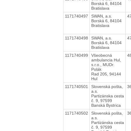
Borská 6, 84104
Bratislava
1171740497
SWAN, a.s.
4
Borská 6, 84104
Bratislava
1171740498
SWAN, a.s.
4
Borská 6, 84104
Bratislava
1171740499
Všeobecná
4
ambulancia Hul,
s.r.o., MUDr.
Polák
Rad 205, 94144
Hul
1171740501
Slovenská pošta,
3
a.s.
Partizánska cesta
č. 9, 97599
Banská Bystrica
1171740502
Slovenská pošta,
3
a.s.
Partizánska cesta
č. 9, 97599