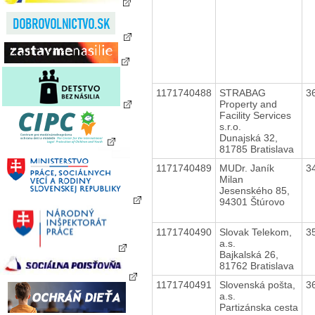
1171740488
STRABAG
3
Property and
Facility Services
s.r.o.
Dunajská 32,
81785 Bratislava
1171740489
MUDr. Janík
3
Milan
Jesenského 85,
94301 Štúrovo
1171740490
Slovak Telekom,
3
a.s.
Bajkalská 26,
81762 Bratislava
1171740491
Slovenská pošta,
3
a.s.
Partizánska cesta