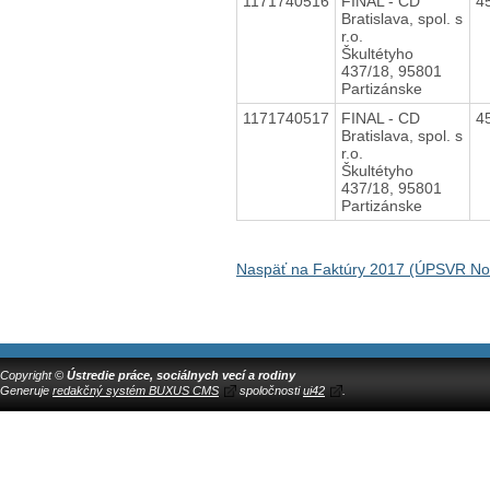
1171740516
FINAL - CD
4
Bratislava, spol. s
r.o.
Škultétyho
437/18, 95801
Partizánske
1171740517
FINAL - CD
4
Bratislava, spol. s
r.o.
Škultétyho
437/18, 95801
Partizánske
Naspäť na Faktúry 2017 (ÚPSVR N
Copyright ©
Ústredie práce, sociálnych vecí a rodiny
Generuje
redakčný systém BUXUS CMS
spoločnosti
ui42
.