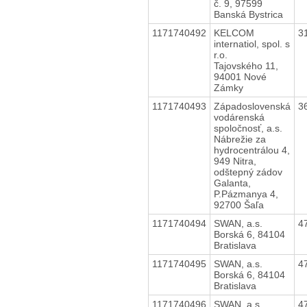
č. 9, 97599
Banská Bystrica
1171740492
KELCOM
3
internatiol, spol. s
r.o.
Tajovského 11,
94001 Nové
Zámky
1171740493
Západoslovenská
3
vodárenská
spoločnosť, a.s.
Nábrežie za
hydrocentrálou 4,
949 Nitra,
odštepný zádov
Galanta,
P.Pázmanya 4,
92700 Šaľa
1171740494
SWAN, a.s.
4
Borská 6, 84104
Bratislava
1171740495
SWAN, a.s.
4
Borská 6, 84104
Bratislava
1171740496
SWAN, a.s.
4