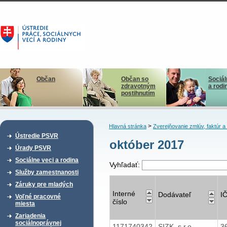
Občan
Občan so
Sociál
zdravotným
a rodi
postihnutím
>
Hlavná stránka
Zverejňovanie zmlúv, faktúr 
Ústredie PSVR
október 2017
Úrady PSVR
Sociálne veci a rodina
Vyhľadať:
Služby zamestnanosti
Záruky pre mladých
Interné
Dodávateľ
I
Voľné pracovné
číslo
miesta
Zariadenia
sociálnoprávnej
1171740342
SIZK, s.r.o.
3