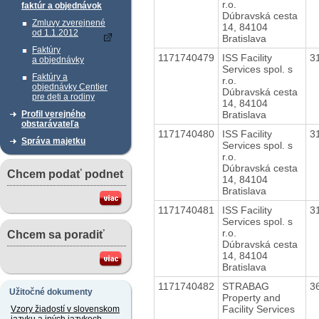
r.o.
faktúr a objednávok
Dúbravská cesta
Zmluvy zverejnené
14, 84104
od 1.1.2012
Bratislava
Faktúry
1171740479
ISS Facility
3
a objednávky
Services spol. s
Faktúry a
r.o.
objednávky Centier
Dúbravská cesta
pre deti a rodiny
14, 84104
Bratislava
Profil verejného
obstarávateľa
1171740480
ISS Facility
3
Správa majetku
Services spol. s
r.o.
Dúbravská cesta
Chcem podať podnet
14, 84104
Bratislava
1171740481
ISS Facility
3
Services spol. s
r.o.
Chcem sa poradiť
Dúbravská cesta
14, 84104
Bratislava
1171740482
STRABAG
3
Užitočné dokumenty
Property and
Facility Services
Vzory žiadostí v slovenskom