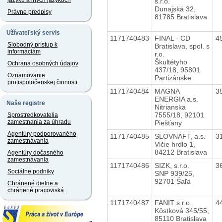
jazyku a iných jazykoch
s.r.o.
Dunajská 32,
Právne predpisy
81785 Bratislava
Užívateľský servis
1171740483
FINAL - CD
4
Slobodný prístup k
Bratislava, spol. s
informáciám
r.o.
Škultétyho
Ochrana osobných údajov
437/18, 95801
Oznamovanie
Partizánske
protispoločenskej činnosti
1171740484
MAGNA
3
ENERGIA a.s.
Naše registre
Nitrianska
7555/18, 92101
Sprostredkovatelia
zamestnania za úhradu
Piešťany
Agentúry podporovaného
1171740485
SLOVNAFT, a.s.
3
zamestnávania
Vlčie hrdlo 1,
84212 Bratislava
Agentúry dočasného
zamestnávania
1171740486
SIZK, s.r.o.
3
Sociálne podniky
SNP 939/25,
92701 Šaľa
Chránené dielne a
chránené pracoviská
1171740487
FANIT s.r.o.
4
Kôstková 345/55,
85110 Bratislava