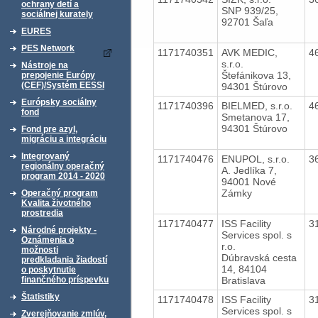
ochrany detí a
SNP 939/25,
sociálnej kurately
92701 Šaľa
EURES
PES Network
1171740351
AVK MEDIC,
4
s.r.o.
Nástroje na
Štefánikova 13,
prepojenie Európy
(CEF)/Systém EESSI
94301 Štúrovo
Európsky sociálny
1171740396
BIELMED, s.r.o.
4
fond
Smetanova 17,
94301 Štúrovo
Fond pre azyl,
migráciu a integráciu
Integrovaný
1171740476
ENUPOL, s.r.o.
3
regionálny operačný
A. Jedlíka 7,
program 2014 - 2020
94001 Nové
Zámky
Operačný program
Kvalita životného
prostredia
1171740477
ISS Facility
3
Národné projekty -
Services spol. s
Oznámenia o
r.o.
možnosti
Dúbravská cesta
predkladania žiadostí
14, 84104
o poskytnutie
Bratislava
finančného príspevku
Štatistiky
1171740478
ISS Facility
3
Services spol. s
Zverejňovanie zmlúv,