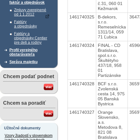
faktúr a objednávok
č.31, 060 01
Kežmarok
Zmluvy zverejnené
od 1.1.2012
1461740325
B-dekors,
3647
s.r.o.
Faktúry
a objednávky
Remeselnícka
1311/14, 059
Faktúry a
71 Ľubica
objednávky Centier
pre deti a rodiny
1461740324
FINAL - CD
4596
Bratislava,
Profil verejného
obstarávateľa
spol.s.r.o.
Škultétyho
Správa majetku
437/18, 958
01
Partizánske
Chcem podať podnet
1461740328
BCF s.r.o.
3659
Zvolenská
cesta 14, 975
05 Banská
Chcem sa poradiť
Bystrica
1461740327
Orange
3569
Slovensko,
a.s.
Metodova 8,
Užitočné dokumenty
821 08
Vzory žiadostí v slovenskom
Bratislava