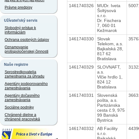
jazyku a iných jazykoch
1461740326
MUDr. Iveta
5007
Právne predpisy
Šoltýsová
s.r.o.
Dr. Fischera
Užívateľský servis
7, 060 01
Slobodný prístup k
Kežmarok
informáciám
1461740330
Slovak
3576
Ochrana osobných údajov
Telekom, a.s.
Oznamovanie
Bajkalská 28,
protispoločenskej činnosti
817 62
Bratislava
Naše registre
1461740329
SLOVNAFT,
3132
a.s.
Sprostredkovatelia
zamestnania za úhradu
Vlčie hrdlo 1,
824 12
Agentúry podporovaného
Bratislava
zamestnávania
1461740331
Slovenská
3663
Agentúry dočasného
pošta, a.s.
zamestnávania
Partizánska
Sociálne podniky
cesta č.9, 975
99 Banská
Chránené dielne a
chránené pracoviská
Bystrica
1461740332
AB Facility
4439
s.r.o.
Bajkalská