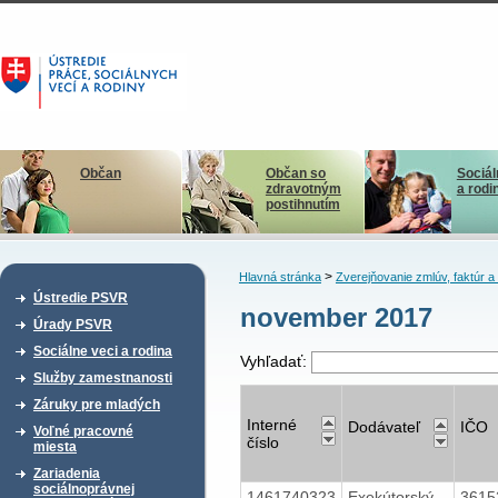
Občan
Občan so
Sociál
zdravotným
a rodi
postihnutím
>
Hlavná stránka
Zverejňovanie zmlúv, faktúr 
Ústredie PSVR
november 2017
Úrady PSVR
Sociálne veci a rodina
Vyhľadať:
Služby zamestnanosti
Záruky pre mladých
Interné
Dodávateľ
IČO
Voľné pracovné
číslo
miesta
Zariadenia
sociálnoprávnej
1461740323
Exekútorský
3615