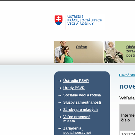
Občan
Obča
zdra
post
Hlavná str
Ústredie PSVR
nov
Úrady PSVR
Sociálne veci a rodina
Vyhľada
Služby zamestnanosti
Záruky pre mladých
Interné
Voľné pracovné
číslo
miesta
Zariadenia
sociálnoprávnej
10117