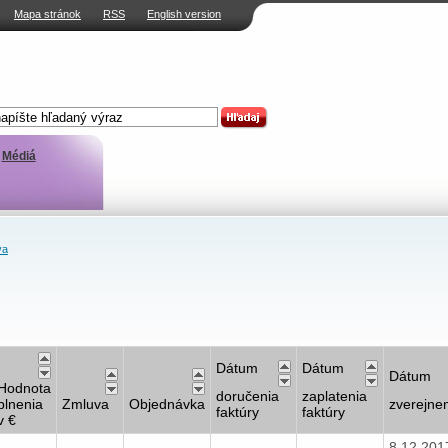
Mapa stránok
RSS
English version
Médiá
va
Dátum
Dátum
Dátum
Hodnota
doručenia
zaplatenia
plnenia
Zmluva
Objednávka
zverejne
faktúry
faktúry
v €
8.12.20