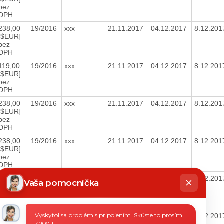
bez
DPH
238,00
19/2016
xxx
21.11.2017
04.12.2017
8.12.20
[$EUR]
bez
DPH
119,00
19/2016
xxx
21.11.2017
04.12.2017
8.12.20
[$EUR]
bez
DPH
238,00
19/2016
xxx
21.11.2017
04.12.2017
8.12.20
[$EUR]
bez
DPH
238,00
19/2016
xxx
21.11.2017
04.12.2017
8.12.20
[$EUR]
bez
DPH
hatbot
119,00
19/2016
xxx
21.11.2017
04.12.2017
8.12.20
íše
Vaša pomocníčka
[$EUR]
bez
DPH
Vyskytol sa problém s pripojením. Skúste to prosím
238,00
19/2016
xxx
07.11.2017
20.11.2017
8.12.20
znovu.
[$EUR]