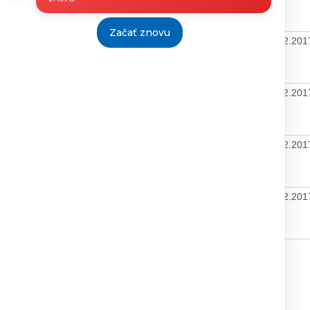
bez
DPH
Začať znovu
3666,04
20/2016
xxx
06.11.2017
13.11.2017
8.12.20
[$EUR]
vrátane
DPH
1788,16
17/2016
xxx
14.11.2017
20.11.2017
8.12.20
[$EUR]
bez
DPH
7308,40
9/2015
xxx
06.11.2017
13.11.2017
8.12.20
[$EUR]
bez
DPH
54,43
48/2006
xxx
13.11.2017
20.11.2017
8.12.20
[$EUR]
vrátane
DPH
Tlačiť