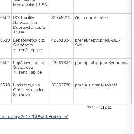
Moskovská 12 BA
40502
ISS Facility
31345212
čis. a uprat.práce
Services s.r.o.
Dúbravská cesta
14,BA
40519
Lepšosvetko o.z.
42281334
prenáj.nebyt.pries.-DEI-
Šrobárova
Svor
7,Trenč.Teplice
40504
Lepšosvetko o.z.
42281334
prenáj.nebyt.prie.Svoradova
Šrobárova
7,Trenč.Teplice
40518
Lindsröm,s.r.o.
30853788
pranie a prenáj.rohoží
Orešianska ulica
3,Trnava
<<
<
|
1
|
2
|
>
>>
na Faktúry 2017 (ÚPSVR Bratislava)