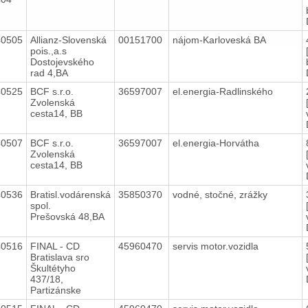
40505
Allianz-Slovenská
00151700
nájom-Karloveská BA
pois.,a.s
Dostojevského
rad 4,BA
40525
BCF s.r.o.
36597007
el.energia-Radlinského
Zvolenská
cesta14, BB
40507
BCF s.r.o.
36597007
el.energia-Horvátha
Zvolenská
cesta14, BB
40536
Bratisl.vodárenská
35850370
vodné, stočné, zrážky
spol.
Prešovská 48,BA
40516
FINAL - CD
45960470
servis motor.vozidla
Bratislava sro
Škultétyho
437/18,
Partizánske