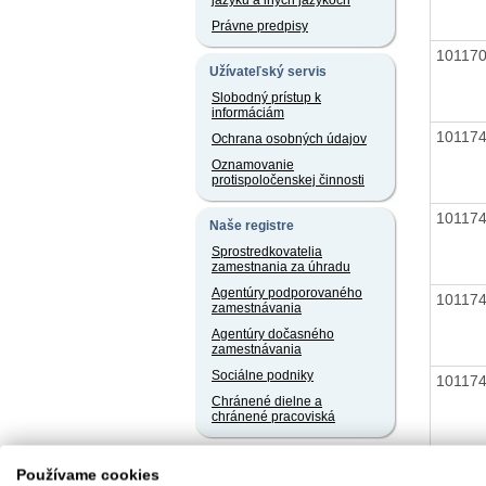
jazyku a iných jazykoch
Právne predpisy
10117
Užívateľský servis
Slobodný prístup k
informáciám
10117
Ochrana osobných údajov
Oznamovanie
protispoločenskej činnosti
10117
Naše registre
Sprostredkovatelia
zamestnania za úhradu
Agentúry podporovaného
10117
zamestnávania
Agentúry dočasného
zamestnávania
Sociálne podniky
10117
Chránené dielne a
chránené pracoviská
10117
Používame cookies