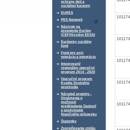
ochrany detí a
sociálnej kurately
EURES
10117
PES Network
Nástroje na
prepojenie Európy
(CEF)/Systém EESSI
10117
Európsky sociálny
fond
Fond pre azyl,
migráciu a integráciu
10117
Integrovaný
regionálny operačný
program 2014 - 2020
Operačný program
10117
Kvalita životného
prostredia
Národné projekty -
Oznámenia o
možnosti
10117
predkladania žiadostí
o poskytnutie
finančného príspevku
Štatistiky
Zverejňovanie zmlúv,