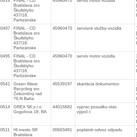
40515
FINAL - CD
45960470
servis motor.vozidla
Bratislava sro
Škultétyho
437/18,
Partizánske
40497
FINAL - CD
45960470
servisné služby-vozidlá
Bratislava sro
Škultétyho
437/18,
Partizánske
40495
FINAL - CD
45960470
servis motor.vozidla
Bratislava sro
Škultétyho
437/18,
Partizánske
40541
Green Wave
45539197
skartácia dokumentov
Recycling sro
Železničný rad
70,N.Baňa
40514
GREX SK,s.r.o.
44015682
vyprac.posudku-stav
Gogoľova 18, BA
výpoč.t
40511
Hl.mesto SR
00603481
poplatok-odvoz odpadu
Bratislava