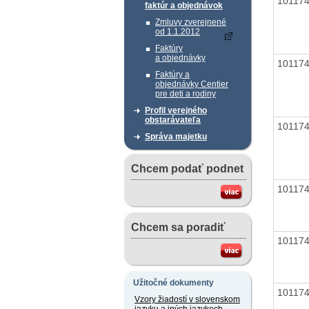
10117
faktúr a objednávok
Zmluvy zverejnené
od 1.1.2012
Faktúry
a objednávky
10117
Faktúry a
objednávky Centier
pre deti a rodiny
Profil verejného
obstarávateľa
10117
Správa majetku
Chcem podať podnet
10117
Chcem sa poradiť
10117
Užitočné dokumenty
10117
Vzory žiadostí v slovenskom