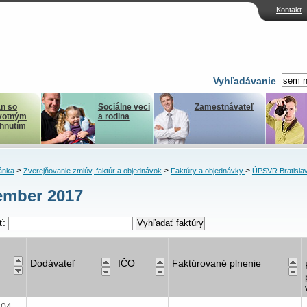
Kontakt
Vyhľadávanie
n so
Sociálne veci
Zamestnávateľ
votným
a rodina
ihnutím
>
>
>
ánka
Zverejňovanie zmlúv, faktúr a objednávok
Faktúry a objednávky
ÚPSVR Bratisla
ember 2017
ť:
Dodávateľ
IČO
Faktúrované plnenie
404