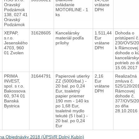
Oravský
ovládanie
vrátane
Podzámok
MOTORLINE - 1
DPH
138, 027 41
ks
Oravský
Podzámok
8
XEPAP,
31628605
Kancelársky
1.511,44
Dohoda o
s.r.o.
materiál podľa
Eur
pristúpení č
Jesenského
prílohy
vrátane
230/OVS/2
4703, 960
DPH
k Rámcovej
01 Zvolen
dohode o k
kancelársky
potrieb zo 
15.05.201
8
PRIMA
31644791
Papierové utierky
2,16
Realizačná
INVEST,
ZZ (5000/bal.) -
Eur
zmluva č.
spol. s r.o.
20 bal. po 0,24
vrátane
525/120/20
Bakossova
Eur, toaletný
DPH
Rámcovej
60, 974 01
papier priemer
dohode č.
Banská
190 mm - 140 ks
377/OVS/2
Bystrica
po 1,68 Eur,
zo dňa
toaletné mydlo
28.10.201
tekuté (5 l bal.) -
20 bal. po 0,24
Eur
na Objednávky 2018 (ÚPSVR Dolný Kubín)