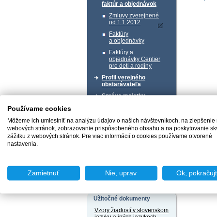
faktúr a objednávok
Zmluvy zverejnené
od 1.1.2012
Faktúry
a objednávky
Faktúry a
objednávky Centier
pre deti a rodiny
Profil verejného
obstarávateľa
Správa majetku
Používame cookies
Chcem podať podnet
Môžeme ich umiestniť na analýzu údajov o našich návštevníkoch, na zlepšenie
webových stránok, zobrazovanie prispôsobeného obsahu a na poskytovanie sk
zážitku z webových stránok. Pre viac informácií o cookies používame otvorené
nastavenia.
Chcem sa poradiť
Zamietnuť
Nie, uprav
Ok, pokračuj
Užitočné dokumenty
Vzory žiadostí v slovenskom