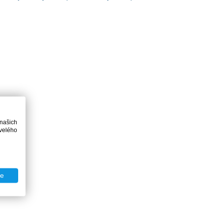
 našich
velého
te