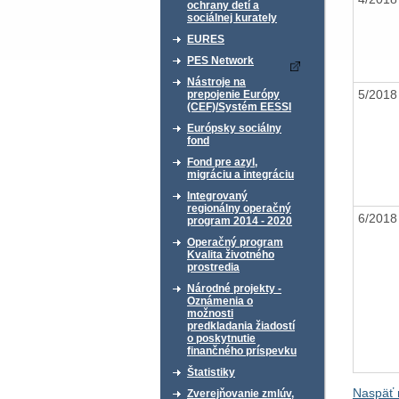
ochrany detí a
sociálnej kurately
EURES
PES Network
Nástroje na
5/201
prepojenie Európy
(CEF)/Systém EESSI
Európsky sociálny
fond
Fond pre azyl,
migráciu a integráciu
Integrovaný
regionálny operačný
6/201
program 2014 - 2020
Operačný program
Kvalita životného
prostredia
Národné projekty -
Oznámenia o
možnosti
predkladania žiadostí
o poskytnutie
finančného príspevku
Štatistiky
Naspäť 
Zverejňovanie zmlúv,