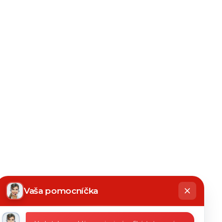
hatbot
íše
Vaša pomocníčka