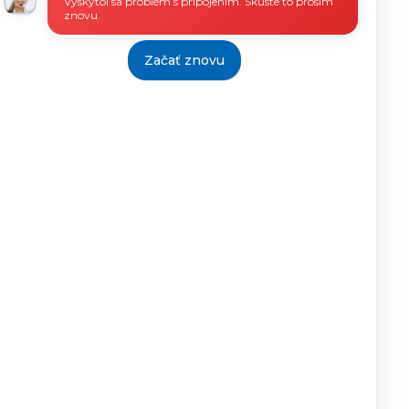
Vyskytol sa problém s pripojením. Skúste to prosím
znovu.
Začať znovu