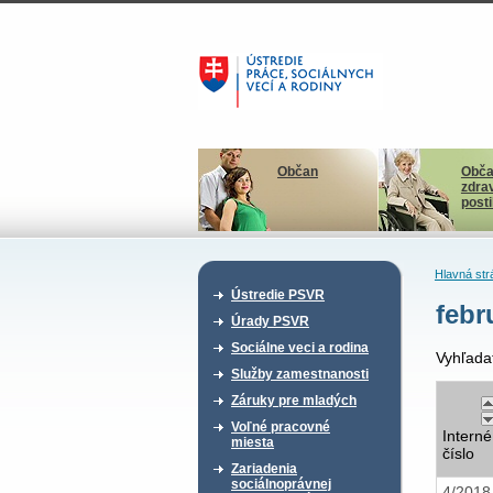
Občan
Obča
zdra
post
Hlavná str
Ústredie PSVR
febr
Úrady PSVR
Sociálne veci a rodina
Vyhľada
Služby zamestnanosti
Záruky pre mladých
Voľné pracovné
Interné
miesta
číslo
Zariadenia
sociálnoprávnej
4/201