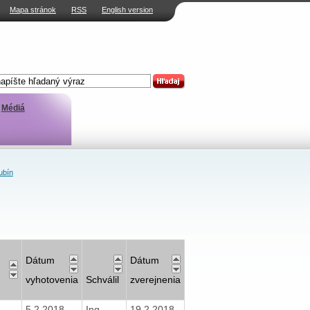
Mapa stránok
RSS
English version
Médiá
ubín
Dátum
Dátum
vyhotovenia
Schválil
zverejnenia
5.2.2018
Ing.
19.2.2018