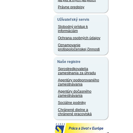
jazyku a iných jazykoch
Právne predpisy
Užívateľský servis
Slobodný prístup k
informáciám
Ochrana osobných údajov
Oznamovanie
protispoločenskej činnosti
Naše registre
Sprostredkovatelia
zamestnania za úhradu
Agentúry podporovaného
zamestnávania
Agentúry dočasného
zamestnávania
Sociálne podniky
Chránené dielne a
chránené pracoviská