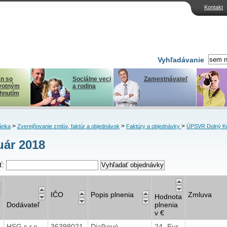
Kontakt
Vyhľadávanie
n so
Sociálne veci
Zamestnávateľ
votným
a rodina
ihnutím
>
>
>
ánka
Zverejňovanie zmlúv, faktúr a objednávok
Faktúry a objednávky
ÚPSVR Dolný K
uár 2018
ť:
IČO
Popis plnenia
Zmluva
Hodnota
Dodávateľ
plnenia
v €
8
HSG s.r.o.
36398021
Diaľkové
24,-Eur