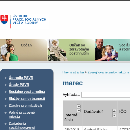
Občan
Občan so
Sociál
zdravotným
a rodi
postihnutím
>
Hlavná stránka
Zverejňovanie zmlúv, faktúr 
Ústredie PSVR
marec
Úrady PSVR
Sociálne veci a rodina
Vyhľadať:
Služby zamestnanosti
Záruky pre mladých
Dodávateľ
IČO
Voľné pracovné
Interné
miesta
číslo
Zariadenia
sociálnoprávnej
28/2018
Andrej Slivka -
4707