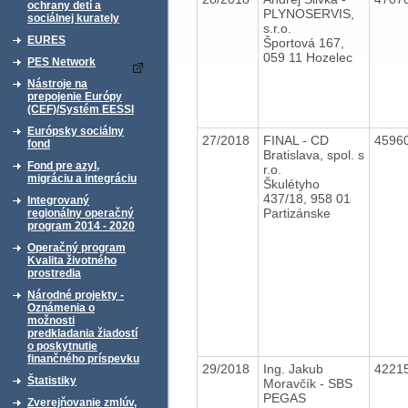
ochrany detí a
PLYNOSERVIS,
sociálnej kurately
s.r.o.
EURES
Športová 167,
059 11 Hozelec
PES Network
Nástroje na
prepojenie Európy
(CEF)/Systém EESSI
Európsky sociálny
27/2018
FINAL - CD
4596
fond
Bratislava, spol. s
Fond pre azyl,
r.o.
migráciu a integráciu
Škulétyho
437/18, 958 01
Integrovaný
Partizánske
regionálny operačný
program 2014 - 2020
Operačný program
Kvalita životného
prostredia
Národné projekty -
Oznámenia o
možnosti
predkladania žiadostí
o poskytnutie
finančného príspevku
29/2018
Ing. Jakub
4221
Štatistiky
Moravčík - SBS
PEGAS
Zverejňovanie zmlúv,