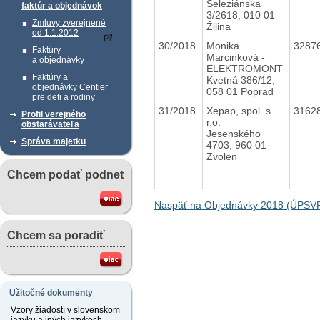
Seleziánska
faktúr a objednávok
3/2618, 010 01
Zmluvy zverejnené
Žilina
od 1.1.2012
30/2018
Monika
3287
Faktúry
Marcinková -
a objednávky
ELEKTROMONT
Faktúry a
Kvetná 386/12,
objednávky Centier
058 01 Poprad
pre deti a rodiny
31/2018
Xepap, spol. s
3162
Profil verejného
r.o.
obstarávateľa
Jesenského
Správa majetku
4703, 960 01
Zvolen
Chcem podať podnet
Naspäť na Objednávky 2018 (ÚPSV
Chcem sa poradiť
Užitočné dokumenty
Vzory žiadostí v slovenskom