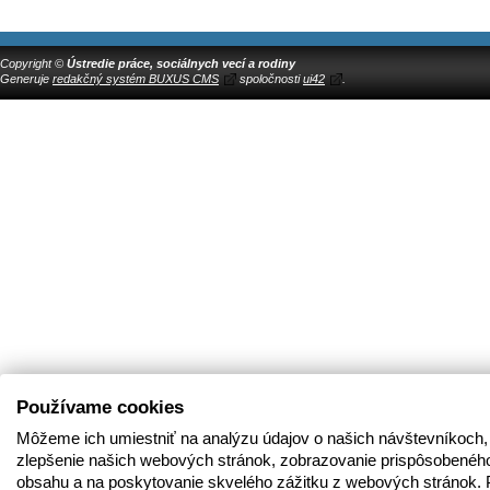
Copyright ©
Ústredie práce, sociálnych vecí a rodiny
Generuje
redakčný systém BUXUS CMS
spoločnosti
ui42
.
Používame cookies
Môžeme ich umiestniť na analýzu údajov o našich návštevníkoch,
zlepšenie našich webových stránok, zobrazovanie prispôsobenéh
obsahu a na poskytovanie skvelého zážitku z webových stránok. 