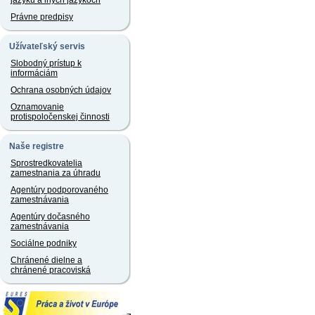
jazyku a iných jazykoch
Právne predpisy
Užívateľský servis
Slobodný prístup k
informáciám
Ochrana osobných údajov
Oznamovanie
protispoločenskej činnosti
Naše registre
Sprostredkovatelia
zamestnania za úhradu
Agentúry podporovaného
zamestnávania
Agentúry dočasného
zamestnávania
Sociálne podniky
Chránené dielne a
chránené pracoviská