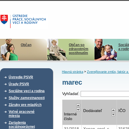
Občan
Občan so
Sociál
zdravotným
a rodi
postihnutím
>
Hlavná stránka
Zverejňovanie zmlúv, faktúr 
Ústredie PSVR
marec
Úrady PSVR
Sociálne veci a rodina
Vyhľadať:
Služby zamestnanosti
Záruky pre mladých
Dodávateľ
IČO
Voľné pracovné
Interné
miesta
číslo
Zariadenia
sociálnoprávnej
31/2018
Xepap, spol. s
3162