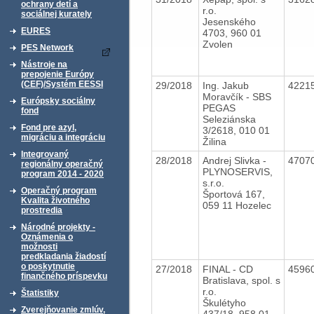
ochrany detí a
r.o.
sociálnej kurately
Jesenského
EURES
4703, 960 01
Zvolen
PES Network
Nástroje na
prepojenie Európy
(CEF)/Systém EESSI
29/2018
Ing. Jakub
4221
Moravčík - SBS
Európsky sociálny
PEGAS
fond
Seleziánska
Fond pre azyl,
3/2618, 010 01
migráciu a integráciu
Žilina
Integrovaný
28/2018
Andrej Slivka -
4707
regionálny operačný
PLYNOSERVIS,
program 2014 - 2020
s.r.o.
Operačný program
Športová 167,
Kvalita životného
059 11 Hozelec
prostredia
Národné projekty -
Oznámenia o
možnosti
predkladania žiadostí
o poskytnutie
27/2018
FINAL - CD
4596
finančného príspevku
Bratislava, spol. s
r.o.
Štatistiky
Škulétyho
Zverejňovanie zmlúv,
437/18, 958 01