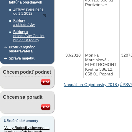
faktúr a objednávok
Partizánske
Zmluvy zverejnené
od 1.1.2012
Faktúry
a objednávky
Faktúry a
objednávky Centier
pre deti a rodiny
Profil verejného
obstarávateľa
30/2018
Monika
3287
Správa majetku
Marcinková -
ELEKTROMONT
Kvetná 386/12,
Chcem podať podnet
058 01 Poprad
Naspäť na Objednávky 2018 (ÚPSV
Chcem sa poradiť
Užitočné dokumenty
Vzory žiadostí v slovenskom