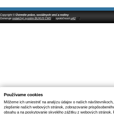
Copyright ©
Ústredie práce, sociálnych vecí a rodiny
Generuje
redakčný systém BUXUS CMS
spoločnosti
ui42
.
Používame cookies
Môžeme ich umiestniť na analýzu údajov o našich návštevníkoch,
zlepšenie našich webových stránok, zobrazovanie prispôsobenéh
obsahu a na poskytovanie skvelého zážitku z webových stránok. 