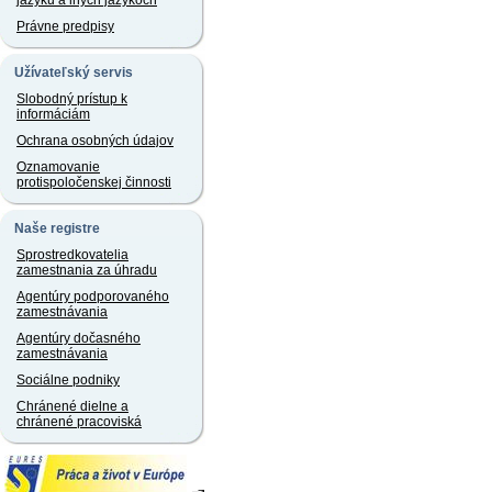
jazyku a iných jazykoch
Právne predpisy
Užívateľský servis
Slobodný prístup k
informáciám
Ochrana osobných údajov
Oznamovanie
protispoločenskej činnosti
Naše registre
Sprostredkovatelia
zamestnania za úhradu
Agentúry podporovaného
zamestnávania
Agentúry dočasného
zamestnávania
Sociálne podniky
Chránené dielne a
chránené pracoviská