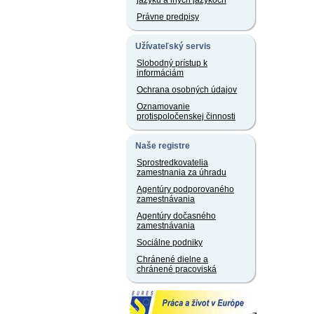
jazyku a iných jazykoch
Právne predpisy
Užívateľský servis
Slobodný prístup k
informáciám
Ochrana osobných údajov
Oznamovanie
protispoločenskej činnosti
Naše registre
Sprostredkovatelia
zamestnania za úhradu
Agentúry podporovaného
zamestnávania
Agentúry dočasného
zamestnávania
Sociálne podniky
Chránené dielne a
chránené pracoviská