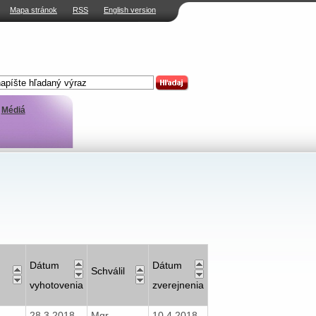
Mapa stránok
RSS
English version
Médiá
Dátum
Dátum
Schválil
vyhotovenia
zverejnenia
28.3.2018
Mgr.
10.4.2018