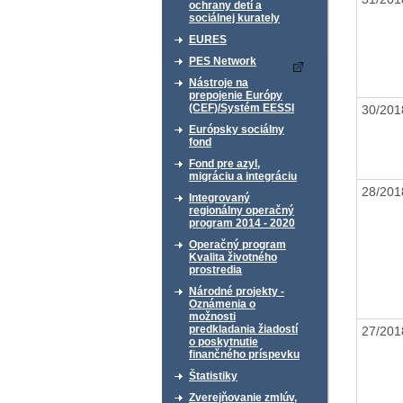
ochrany detí a
sociálnej kurately
EURES
PES Network
Nástroje na
prepojenie Európy
(CEF)/Systém EESSI
30/20
Európsky sociálny
fond
Fond pre azyl,
migráciu a integráciu
28/20
Integrovaný
regionálny operačný
program 2014 - 2020
Operačný program
Kvalita životného
prostredia
Národné projekty -
Oznámenia o
možnosti
predkladania žiadostí
27/20
o poskytnutie
finančného príspevku
Štatistiky
Zverejňovanie zmlúv,