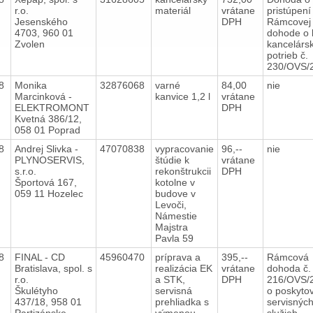
r.o.
materiál
vrátane
pristúpení
Jesenského
DPH
Rámcovej
4703, 960 01
dohode o 
Zvolen
kancelárs
potrieb č.
230/OVS/
18
Monika
32876068
varné
84,00
nie
Marcinková -
kanvice 1,2 l
vrátane
ELEKTROMONT
DPH
Kvetná 386/12,
058 01 Poprad
18
Andrej Slivka -
47070838
vypracovanie
96,--
nie
PLYNOSERVIS,
štúdie k
vrátane
s.r.o.
rekonštrukcii
DPH
Športová 167,
kotolne v
059 11 Hozelec
budove v
Levoči,
Námestie
Majstra
Pavla 59
18
FINAL - CD
45960470
príprava a
395,--
Rámcová
Bratislava, spol. s
realizácia EK
vrátane
dohoda č.
r.o.
a STK,
DPH
216/OVS/
Škulétyho
servisná
o poskyto
437/18, 958 01
prehliadka s
servisnýc
Partizánske
výmenou
služieb