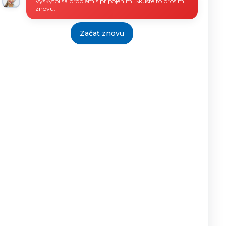
Vyskytol sa problém s pripojením. Skúste to prosím
znovu.
Začať znovu