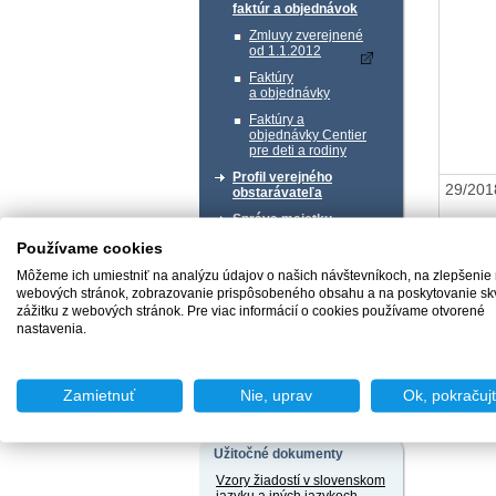
faktúr a objednávok
Zmluvy zverejnené
od 1.1.2012
Faktúry
a objednávky
Faktúry a
objednávky Centier
pre deti a rodiny
Profil verejného
29/20
obstarávateľa
Správa majetku
Používame cookies
Chcem podať podnet
Môžeme ich umiestniť na analýzu údajov o našich návštevníkoch, na zlepšenie
webových stránok, zobrazovanie prispôsobeného obsahu a na poskytovanie sk
zážitku z webových stránok. Pre viac informácií o cookies používame otvorené
Naspäť 
nastavenia.
Chcem sa poradiť
Zamietnuť
Nie, uprav
Ok, pokračuj
Užitočné dokumenty
Vzory žiadostí v slovenskom