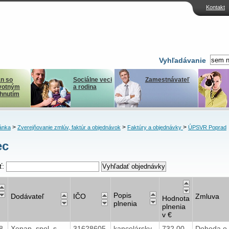
Kontakt
Vyhľadávanie
n so
Sociálne veci
Zamestnávateľ
votným
a rodina
ihnutím
>
>
>
ánka
Zverejňovanie zmlúv, faktúr a objednávok
Faktúry a objednávky
ÚPSVR Poprad
ec
ť:
Popis
Dodávateľ
IČO
Zmluva
Hodnota
plnenia
plnenia
v €
18
Xepap, spol. s
31628605
kancelársky
732,00
Dohoda o