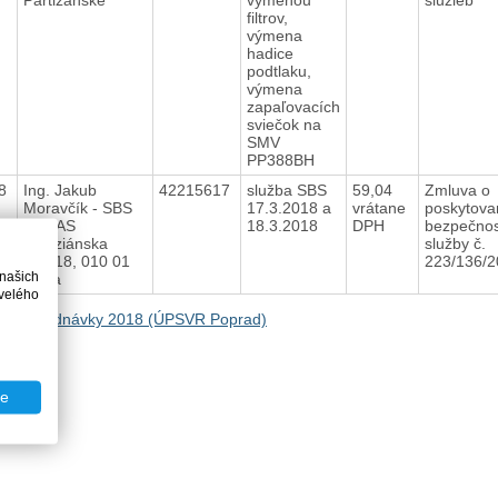
filtrov,
výmena
hadice
podtlaku,
výmena
zapaľovacích
sviečok na
SMV
PP388BH
18
Ing. Jakub
42215617
služba SBS
59,04
Zmluva o
Moravčík - SBS
17.3.2018 a
vrátane
poskytova
PEGAS
18.3.2018
DPH
bezpečnos
Seleziánska
služby č.
3/2618, 010 01
223/136/
 našich
Žilina
velého
na Objednávky 2018 (ÚPSVR Poprad)
te