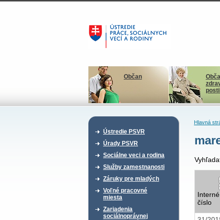
Občan
Obča
zdra
post
Hlavná str
Ústredie PSVR
mar
Úrady PSVR
Sociálne veci a rodina
Vyhľada
Služby zamestnanosti
Záruky pre mladých
Voľné pracovné
Interné
miesta
číslo
Zariadenia
sociálnoprávnej
31/20