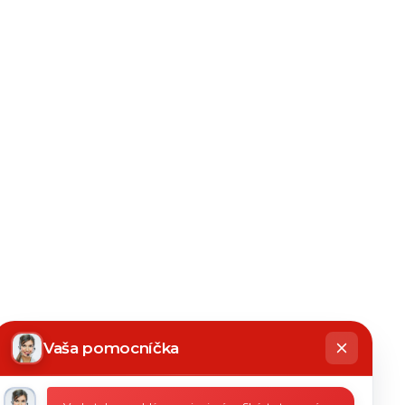
hatbot
íše
Vaša pomocníčka