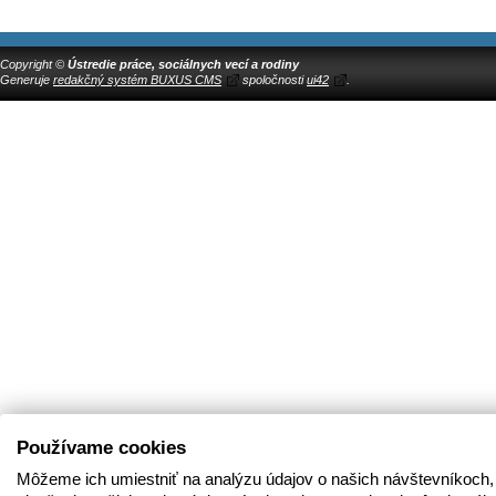
Copyright ©
Ústredie práce, sociálnych vecí a rodiny
Generuje
redakčný systém BUXUS CMS
spoločnosti
ui42
.
Používame cookies
Môžeme ich umiestniť na analýzu údajov o našich návštevníkoch,