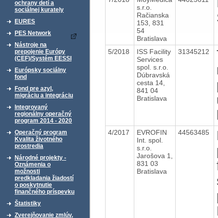
ochrany detí a
s.r.o.
sociálnej kurately
Račianska
EURES
153, 831
54
PES Network
Bratislava
Nástroje na
5/2018
ISS Facility
31345212
prepojenie Európy
(CEF)/Systém EESSI
Services
spol. s.r.o.
Európsky sociálny
Dúbravská
fond
cesta 14,
Fond pre azyl,
841 04
migráciu a integráciu
Bratislava
Integrovaný
regionálny operačný
program 2014 - 2020
4/2017
EVROFIN
44563485
Operačný program
Kvalita životného
Int. spol.
prostredia
s.r.o.
Jarošova 1,
Národné projekty -
831 03
Oznámenia o
Bratislava
možnosti
predkladania žiadostí
o poskytnutie
finančného príspevku
Štatistiky
Zverejňovanie zmlúv,