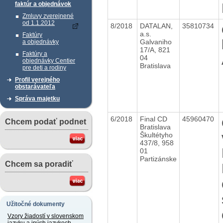
faktúr a objednávok
Zmluvy zverejnené
od 1.1.2012
8/2018
DATALAN,
35810734
a.s.
Faktúry
Galvaniho
a objednávky
17/A, 821
Faktúry a
04
objednávky Centier
Bratislava
pre deti a rodiny
Profil verejného
obstarávateľa
Správa majetku
6/2018
Final CD
45960470
Chcem podať podnet
Bratislava
Škultétyho
437/8, 958
01
Partizánske
Chcem sa poradiť
Užitočné dokumenty
Vzory žiadostí v slovenskom