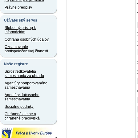
jazyku a iných jazykoch
Právne predpisy
Užívateľský servis
Slobodný prístup k
informáciám
Ochrana osobných údajov
Oznamovanie
protispoločenskej činnosti
Naše registre
Sprostredkovatelia
zamestnania za úhradu
Agentúry podporovaného
zamestnávania
Agentúry dočasného
zamestnávania
Sociálne podniky
Chránené dielne a
chránené pracoviská