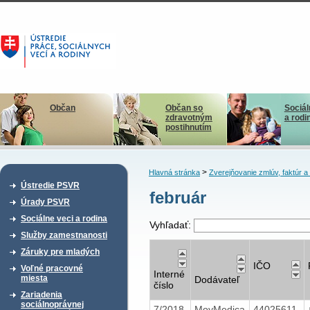
Občan
Občan so
Sociál
zdravotným
a rodi
postihnutím
>
Hlavná stránka
Zverejňovanie zmlúv, faktúr 
Ústredie PSVR
február
Úrady PSVR
Sociálne veci a rodina
Vyhľadať:
Služby zamestnanosti
Záruky pre mladých
IČO
Voľné pracovné
Interné
miesta
Dodávateľ
číslo
Zariadenia
sociálnoprávnej
7/2018
MoyMedica
44025611