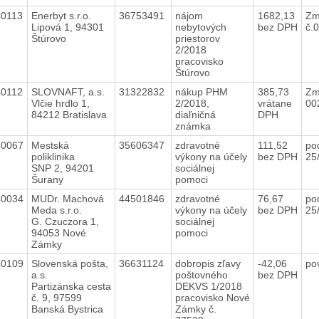
40113
Enerbyt s.r.o.
36753491
nájom
1682,13
Zm
Lipová 1, 94301
nebytových
bez DPH
č.
Štúrovo
priestorov
2/2018
pracovisko
Štúrovo
40112
SLOVNAFT, a.s.
31322832
nákup PHM
385,73
Zm
Vlčie hrdlo 1,
2/2018,
vrátane
00
84212 Bratislava
diaľničná
DPH
známka
40067
Mestská
35606347
zdravotné
111,52
po
poliklinika
výkony na účely
bez DPH
25
SNP 2, 94201
sociálnej
Šurany
pomoci
40034
MUDr. Machová
44501846
zdravotné
76,67
po
Meda s.r.o.
výkony na účely
bez DPH
25
G. Czuczora 1,
sociálnej
94053 Nové
pomoci
Zámky
40109
Slovenská pošta,
36631124
dobropis zľavy
-42,06
po
a.s.
poštovného
bez DPH
Partizánska cesta
DEKVS 1/2018
č. 9, 97599
pracovisko Nové
Banská Bystrica
Zámky č.