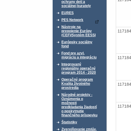
ochrany detí a
sociálnej kurately
EURES
PES Network
Nástroje na
11718
prepojenie Európy
(CEF)/Systém EESSI
Európsky sociálny
fond
Fond pre azyl,
11718
migráciu a integráciu
Integrovaný
regionálny operačný
program 2014 - 2020
Operačný program
Kvalita životného
11718
prostredia
Národné projekty -
Oznámenia o
možnosti
11718
predkladania žiadostí
o poskytnutie
finančného príspevku
Štatistiky
Zverejňovanie zmlúv,