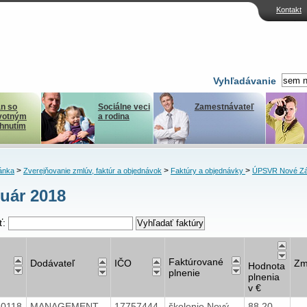
Kontakt
Vyhľadávanie
n so
Sociálne veci
Zamestnávateľ
votným
a rodina
ihnutím
>
>
>
ánka
Zverejňovanie zmlúv, faktúr a objednávok
Faktúry a objednávky
ÚPSVR Nové Z
uár 2018
ť:
Faktúrované
Dodávateľ
IČO
Zm
Hodnota
plnenie
plnenia
v €
40118
MANAGEMENT
17757444
školenie Nový
88,20