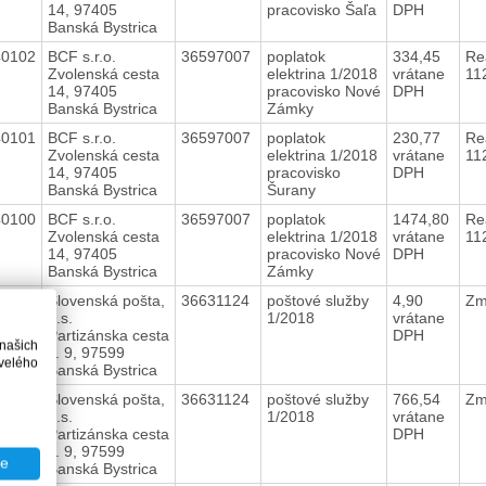
14, 97405
pracovisko Šaľa
DPH
Banská Bystrica
40102
BCF s.r.o.
36597007
poplatok
334,45
Re
Zvolenská cesta
elektrina 1/2018
vrátane
11
14, 97405
pracovisko Nové
DPH
Banská Bystrica
Zámky
40101
BCF s.r.o.
36597007
poplatok
230,77
Re
Zvolenská cesta
elektrina 1/2018
vrátane
11
14, 97405
pracovisko
DPH
Banská Bystrica
Šurany
40100
BCF s.r.o.
36597007
poplatok
1474,80
Re
Zvolenská cesta
elektrina 1/2018
vrátane
11
14, 97405
pracovisko Nové
DPH
Banská Bystrica
Zámky
40105
Slovenská pošta,
36631124
poštové služby
4,90
Zm
a.s.
1/2018
vrátane
Partizánska cesta
DPH
 našich
č. 9, 97599
velého
Banská Bystrica
40104
Slovenská pošta,
36631124
poštové služby
766,54
Zm
a.s.
1/2018
vrátane
Partizánska cesta
DPH
č. 9, 97599
te
Banská Bystrica