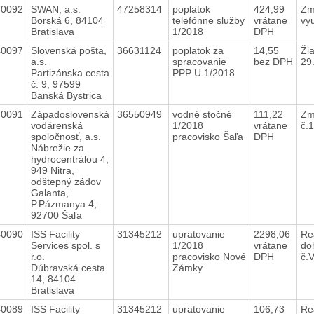
40092
SWAN, a.s.
47258314
poplatok
424,99
Zm
Borská 6, 84104
telefónne služby
vrátane
vy
Bratislava
1/2018
DPH
40097
Slovenská pošta,
36631124
poplatok za
14,55
Ži
a.s.
spracovanie
bez DPH
29
Partizánska cesta
PPP U 1/2018
č. 9, 97599
Banská Bystrica
40091
Západoslovenská
36550949
vodné stočné
111,22
Zm
vodárenská
1/2018
vrátane
č.
spoločnosť, a.s.
pracovisko Šaľa
DPH
Nábrežie za
hydrocentrálou 4,
949 Nitra,
odštepný zádov
Galanta,
P.Pázmanya 4,
92700 Šaľa
40090
ISS Facility
31345212
upratovanie
2298,06
Re
Services spol. s
1/2018
vrátane
do
r.o.
pracovisko Nové
DPH
č.
Dúbravská cesta
Zámky
14, 84104
Bratislava
40089
ISS Facility
31345212
upratovanie
106,73
Re