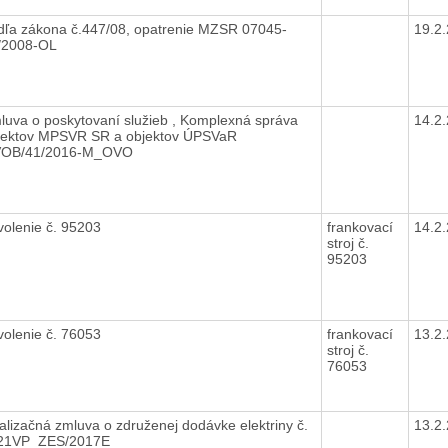
dľa zákona č.447/08, opatrenie MZSR 07045-
19.2
/2008-OL
luva o poskytovaní služieb , Komplexná správa
14.2
jektov MPSVR SR a objektov ÚPSVaR
VOB/41/2016-M_OVO
volenie č. 95203
frankovací
14.2
stroj č.
95203
volenie č. 76053
frankovací
13.2
stroj č.
76053
alizačná zmluva o združenej dodávke elektriny č.
13.2
21VP_ZES/2017E