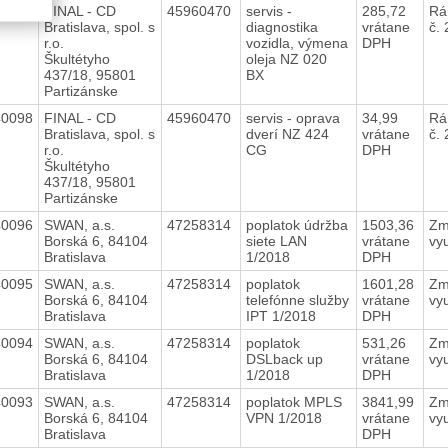
40099
FINAL - CD
45960470
servis -
285,72
Rá
Bratislava, spol. s
diagnostika
vrátane
č.
r.o.
vozidla, výmena
DPH
Škultétyho
oleja NZ 020
437/18, 95801
BX
Partizánske
40098
FINAL - CD
45960470
servis - oprava
34,99
Rá
Bratislava, spol. s
dverí NZ 424
vrátane
č.
r.o.
CG
DPH
Škultétyho
437/18, 95801
Partizánske
40096
SWAN, a.s.
47258314
poplatok údržba
1503,36
Zm
Borská 6, 84104
siete LAN
vrátane
vy
Bratislava
1/2018
DPH
40095
SWAN, a.s.
47258314
poplatok
1601,28
Zm
Borská 6, 84104
telefónne služby
vrátane
vy
Bratislava
IPT 1/2018
DPH
40094
SWAN, a.s.
47258314
poplatok
531,26
Zm
Borská 6, 84104
DSLback up
vrátane
vy
Bratislava
1/2018
DPH
40093
SWAN, a.s.
47258314
poplatok MPLS
3841,99
Zm
Borská 6, 84104
VPN 1/2018
vrátane
vy
Bratislava
DPH