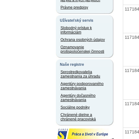
jazyku a iných jazykoch
Právne predpisy
11718
Užívateľský servis
Slobodný prístup k
informáciám
11718
Ochrana osobných údajov
Oznamovanie
protispoločenskej činnosti
Naše registre
11718
Sprostredkovatelia
zamestnania za úhradu
Agentúry podporovaného
zamestnávania
Agentúry dočasného
zamestnávania
11718
Sociálne podniky
Chránené dielne a
chránené pracoviská
11718