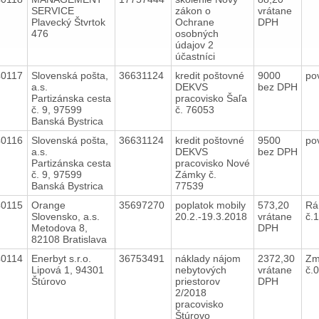
SERVICE
zákon o
vrátane
Plavecký Štvrtok
Ochrane
DPH
476
osobných
údajov 2
účastníci
40117
Slovenská pošta,
36631124
kredit poštovné
9000
po
a.s.
DEKVS
bez DPH
Partizánska cesta
pracovisko Šaľa
č. 9, 97599
č. 76053
Banská Bystrica
40116
Slovenská pošta,
36631124
kredit poštovné
9500
po
a.s.
DEKVS
bez DPH
Partizánska cesta
pracovisko Nové
č. 9, 97599
Zámky č.
Banská Bystrica
77539
40115
Orange
35697270
poplatok mobily
573,20
Rá
Slovensko, a.s.
20.2.-19.3.2018
vrátane
č.
Metodova 8,
DPH
82108 Bratislava
40114
Enerbyt s.r.o.
36753491
náklady nájom
2372,30
Zm
Lipová 1, 94301
nebytových
vrátane
č.
Štúrovo
priestorov
DPH
2/2018
pracovisko
Štúrovo