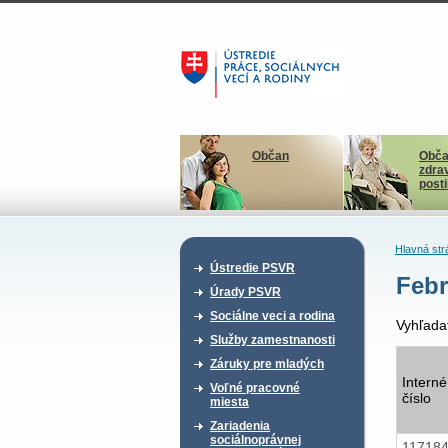
Občan
Obča
zdra
post
Hlavná str
Ústredie PSVR
Febr
Úrady PSVR
Sociálne veci a rodina
Vyhľada
Služby zamestnanosti
Záruky pre mladých
Interné
Voľné pracovné
číslo
miesta
Zariadenia
sociálnoprávnej
11718