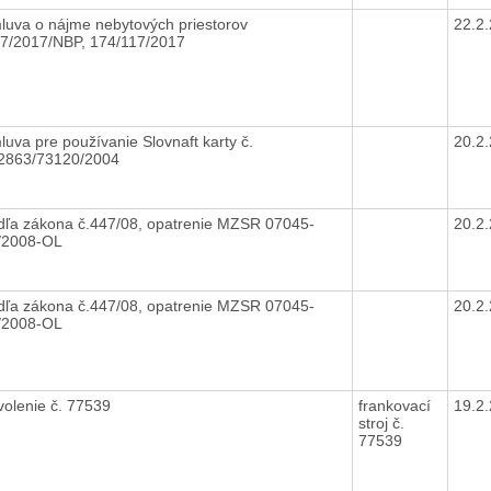
luva o nájme nebytových priestorov
22.2
07/2017/NBP, 174/117/2017
luva pre používanie Slovnaft karty č.
20.2
2863/73120/2004
dľa zákona č.447/08, opatrenie MZSR 07045-
20.2
/2008-OL
dľa zákona č.447/08, opatrenie MZSR 07045-
20.2
/2008-OL
volenie č. 77539
frankovací
19.2
stroj č.
77539