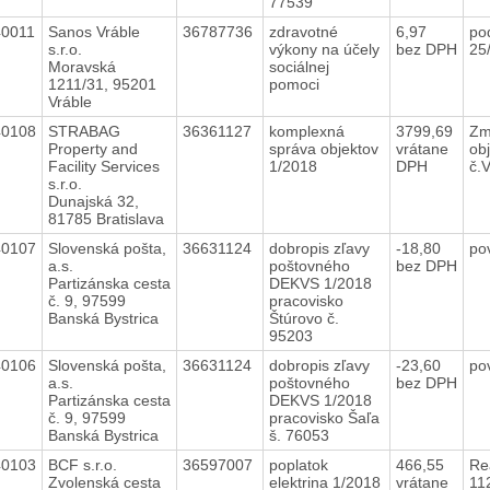
77539
40011
Sanos Vráble
36787736
zdravotné
6,97
po
s.r.o.
výkony na účely
bez DPH
25
Moravská
sociálnej
1211/31, 95201
pomoci
Vráble
40108
STRABAG
36361127
komplexná
3799,69
Zm
Property and
správa objektov
vrátane
ob
Facility Services
1/2018
DPH
č.
s.r.o.
Dunajská 32,
81785 Bratislava
40107
Slovenská pošta,
36631124
dobropis zľavy
-18,80
po
a.s.
poštovného
bez DPH
Partizánska cesta
DEKVS 1/2018
č. 9, 97599
pracovisko
Banská Bystrica
Štúrovo č.
95203
40106
Slovenská pošta,
36631124
dobropis zľavy
-23,60
po
a.s.
poštovného
bez DPH
Partizánska cesta
DEKVS 1/2018
č. 9, 97599
pracovisko Šaľa
Banská Bystrica
š. 76053
40103
BCF s.r.o.
36597007
poplatok
466,55
Re
Zvolenská cesta
elektrina 1/2018
vrátane
11