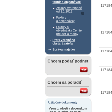
faktúr a objednávok
11718
Zmluvy zverejnené
od 1.1.2012
Faktúry
a objednávky
Faktúry a
objednávky Centier
11718
pre deti a rodiny
Profil verejného
obstarávateľa
Správa majetku
11718
Chcem podať podnet
11718
Chcem sa poradiť
11718
Užitočné dokumenty
Vzory žiadostí v slovenskom