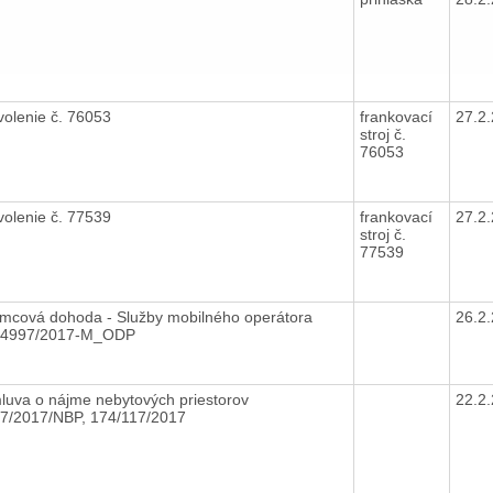
volenie č. 76053
frankovací
27.2
stroj č.
76053
volenie č. 77539
frankovací
27.2
stroj č.
77539
mcová dohoda - Služby mobilného operátora
26.2
14997/2017-M_ODP
luva o nájme nebytových priestorov
22.2
07/2017/NBP, 174/117/2017