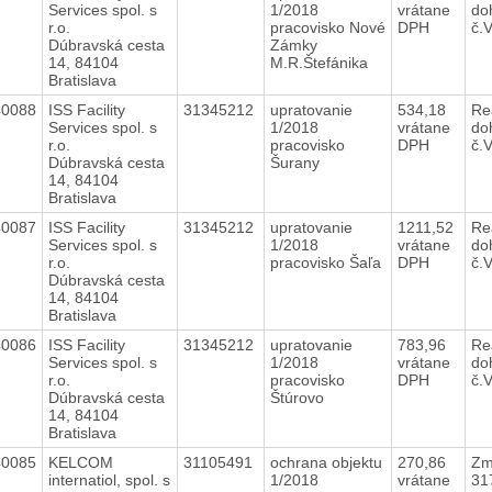
Services spol. s
1/2018
vrátane
do
r.o.
pracovisko Nové
DPH
č.
Dúbravská cesta
Zámky
14, 84104
M.R.Štefánika
Bratislava
40088
ISS Facility
31345212
upratovanie
534,18
Re
Services spol. s
1/2018
vrátane
do
r.o.
pracovisko
DPH
č.
Dúbravská cesta
Šurany
14, 84104
Bratislava
40087
ISS Facility
31345212
upratovanie
1211,52
Re
Services spol. s
1/2018
vrátane
do
r.o.
pracovisko Šaľa
DPH
č.
Dúbravská cesta
14, 84104
Bratislava
40086
ISS Facility
31345212
upratovanie
783,96
Re
Services spol. s
1/2018
vrátane
do
r.o.
pracovisko
DPH
č.
Dúbravská cesta
Štúrovo
14, 84104
Bratislava
40085
KELCOM
31105491
ochrana objektu
270,86
Zm
internatiol, spol. s
1/2018
vrátane
31