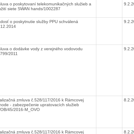
luva o poskytovaní telekomunikačných služieb a
9.2.
užití siete SWAN hands/1002287
adosť o poskytnutie služby PPU schválená
9.2.
.12.2014
luva o dodávke vody z verejného vodovodu
9.2.
1799/2011
alizačná zmluva č.528/117/2016 k Rámcovej
8.2.
hode - zabezpečenie upratovacích služieb
VOB/45/2016-M_OVO
alizačná zmluva č.528/117/2016 k Rámcovej
8.2.