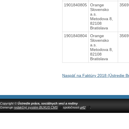
1901840805
Orange
356
Slovensko
a.s.
Metodova 8,
82108
Bratislava
1901840804
Orange
356
Slovensko
a.s.
Metodova 8,
82108
Bratislava
Naspäť na Faktúry 2018 (Ústredie Br
Copyright ©
Ústredie práce, sociálnych vecí a rodiny
Generuje
redakčný systém BUXUS CMS
spoločnosti
ui42
.