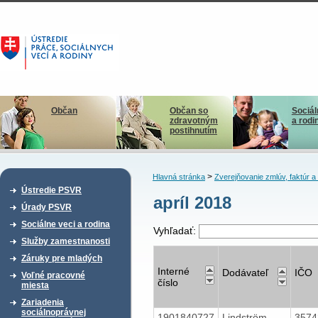
Občan
Občan so
Sociál
zdravotným
a rodi
postihnutím
>
Hlavná stránka
Zverejňovanie zmlúv, faktúr 
Ústredie PSVR
apríl 2018
Úrady PSVR
Sociálne veci a rodina
Vyhľadať:
Služby zamestnanosti
Záruky pre mladých
Interné
Dodávateľ
IČO
Voľné pracovné
číslo
miesta
Zariadenia
sociálnoprávnej
1901840727
Lindström
357