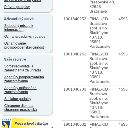
jazyku a iných jazykoch
Prešovská 48,
82646
Právne predpisy
Bratislava
1901840253
FINAL-CD
459
Užívateľský servis
Bratislava
Slobodný prístup k
spol. s r.o.
informáciám
Škultétyho
Ochrana osobných údajov
437/18,
95801
Oznamovanie
Partizánske
protispoločenskej činnosti
1901840241
FINAL-CD
459
Bratislava
Naše registre
spol. s r.o.
Sprostredkovatelia
Škultétyho
zamestnania za úhradu
437/18,
95801
Agentúry podporovaného
Partizánske
zamestnávania
Agentúry dočasného
1901840733
FINAL-CD
459
zamestnávania
Bratislava
spol. s r.o.
Sociálne podniky
Škultétyho
Chránené dielne a
437/18,
chránené pracoviská
95801
Partizánske
1901840632
FINAL-CD
459