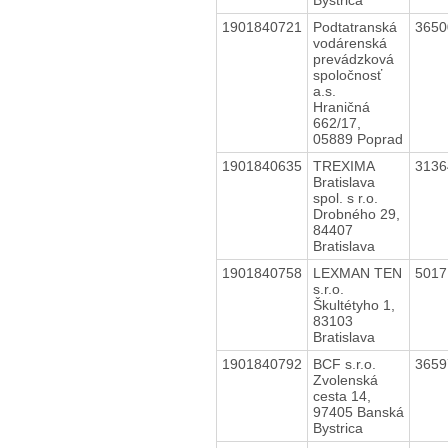
1901840721
Podtatranská
365
vodárenská
prevádzková
spoločnosť
a.s.
Hraničná
662/17,
05889 Poprad
1901840635
TREXIMA
313
Bratislava
spol. s r.o.
Drobného 29,
84407
Bratislava
1901840758
LEXMAN TEN
501
s.r.o.
Škultétyho 1,
83103
Bratislava
1901840792
BCF s.r.o.
365
Zvolenská
cesta 14,
97405 Banská
Bystrica