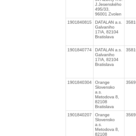
J.Jesenského
495/33,
96001 Zvolen
1901840815
DATALAN a.s.
358
Galvaniho
17/A, 82104
Bratislava
1901840774
DATALAN a.s.
358
Galvaniho
17/A, 82104
Bratislava
1901840304
Orange
356
Slovensko
a.s.
Metodova 8,
82108
Bratislava
1901840207
Orange
356
Slovensko
a.s.
Metodova 8,
82108