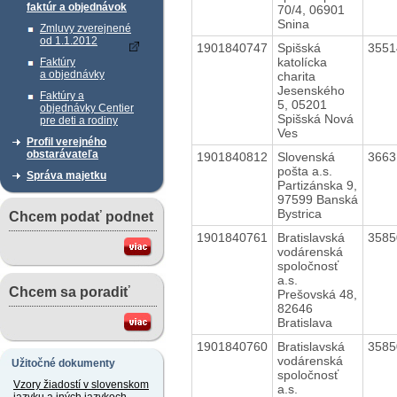
faktúr a objednávok
70/4, 06901
Snina
Zmluvy zverejnené
od 1.1.2012
1901840747
Spišská
355
katolícka
Faktúry
a objednávky
charita
Jesenského
Faktúry a
5, 05201
objednávky Centier
Spišská Nová
pre deti a rodiny
Ves
Profil verejného
obstarávateľa
1901840812
Slovenská
366
pošta a.s.
Správa majetku
Partizánska 9,
97599 Banská
Bystrica
Chcem podať podnet
1901840761
Bratislavská
358
vodárenská
spoločnosť
a.s.
Chcem sa poradiť
Prešovská 48,
82646
Bratislava
1901840760
Bratislavská
358
vodárenská
Užitočné dokumenty
spoločnosť
Vzory žiadostí v slovenskom
a.s.