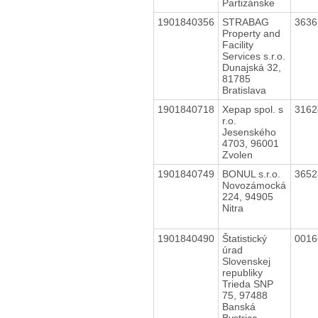
Partizánske
1901840356
STRABAG
363
Property and
Facility
Services s.r.o.
Dunajská 32,
81785
Bratislava
1901840718
Xepap spol. s
316
r.o.
Jesenského
4703, 96001
Zvolen
1901840749
BONUL s.r.o.
365
Novozámocká
224, 94905
Nitra
1901840490
Štatistický
001
úrad
Slovenskej
republiky
Trieda SNP
75, 97488
Banská
Bystrica