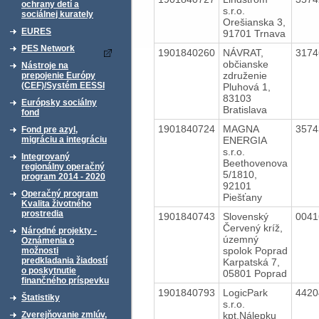
ochrany detí a
s.r.o.
sociálnej kurately
Orešianska 3,
EURES
91701 Trnava
PES Network
1901840260
NÁVRAT,
317
občianske
Nástroje na
združenie
prepojenie Európy
(CEF)/Systém EESSI
Pluhová 1,
83103
Európsky sociálny
Bratislava
fond
1901840724
MAGNA
357
Fond pre azyl,
ENERGIA
migráciu a integráciu
s.r.o.
Integrovaný
Beethovenova
regionálny operačný
5/1810,
program 2014 - 2020
92101
Operačný program
Piešťany
Kvalita životného
prostredia
1901840743
Slovenský
004
Červený kríž,
Národné projekty -
územný
Oznámenia o
spolok Poprad
možnosti
predkladania žiadostí
Karpatská 7,
o poskytnutie
05801 Poprad
finančného príspevku
1901840793
LogicPark
442
Štatistiky
s.r.o.
kpt.Nálepku
Zverejňovanie zmlúv,