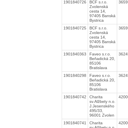
1901840726
BCF s.r.o.
365
Zvolenská
cesta 14,
97405 Banská
Bystrica
1901840725
BCF s.r.o.
365
Zvolenská
cesta 14,
97405 Banská
Bystrica
1901840363
Faveo s.r.o.
362
Beňadická 20,
85106
Bratislava
1901840298
Faveo s.r.o.
362
Beňadická 20,
85106
Bratislava
1901840742
Charita
420
sv.Alžbety n.o.
J.Jesenského
495/33,
96001 Zvolen
1901840741
Charita
420
sv.Alžbety n.o.