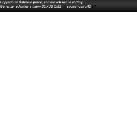
Copyright ©
Ústredie práce, sociálnych vecí a rodiny
Generuje
redakčný systém BUXUS CMS
spoločnosti
ui42
.