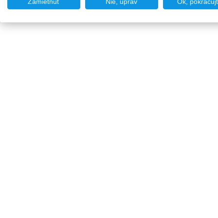
Zamietnuť
Nie, uprav
Ok, pokračuj