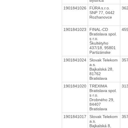
Bystrica
1901841026
FÚRA s.r.o.
36
SNP 77, 0442
Rozhanovce
1901841023
FINAL-CD
45
Bratislava spol.
s r.o.
Škultétyho
437/18, 95801
Partizánske
1901841024
Slovak Telekom
35
a.s.
Bajkalská 28,
81762
Bratislava
1901841020
TREXIMA
31
Bratislava spol.
s r.o.
Drobného 29,
84407
Bratislava
1901841017
Slovak Telekom
35
a.s.
Bajkalská 8,