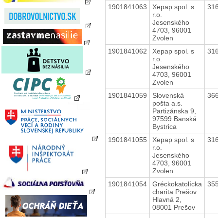
1901841063
Xepap spol. s
31
r.o.
Jesenského
4703, 96001
Zvolen
1901841062
Xepap spol. s
31
r.o.
Jesenského
4703, 96001
Zvolen
1901841059
Slovenská
36
pošta a.s.
Partizánska 9,
97599 Banská
Bystrica
1901841055
Xepap spol. s
31
r.o.
Jesenského
4703, 96001
Zvolen
1901841054
Gréckokatolícka
35
charita Prešov
Hlavná 2,
08001 Prešov