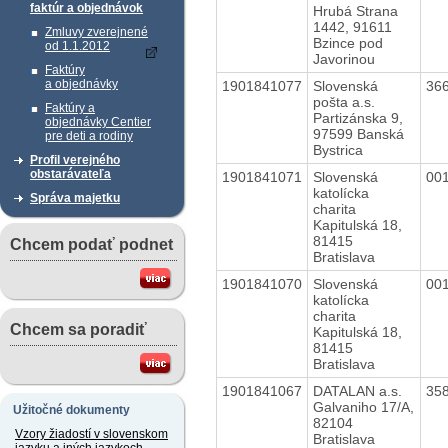
faktúr a objednávok
Hrubá Strana
1442, 91611
Zmluvy zverejnené
Bzince pod
od 1.1.2012
Javorinou
Faktúry
a objednávky
1901841077
Slovenská
36
pošta a.s.
Faktúry a
Partizánska 9,
objednávky Centier
97599 Banská
pre deti a rodiny
Bystrica
Profil verejného
obstarávateľa
1901841071
Slovenská
00
katolícka
Správa majetku
charita
Kapitulská 18,
81415
Chcem podať podnet
Bratislava
1901841070
Slovenská
00
katolícka
charita
Chcem sa poradiť
Kapitulská 18,
81415
Bratislava
1901841067
DATALAN a.s.
35
Galvaniho 17/A,
Užitočné dokumenty
82104
Vzory žiadostí v slovenskom
Bratislava