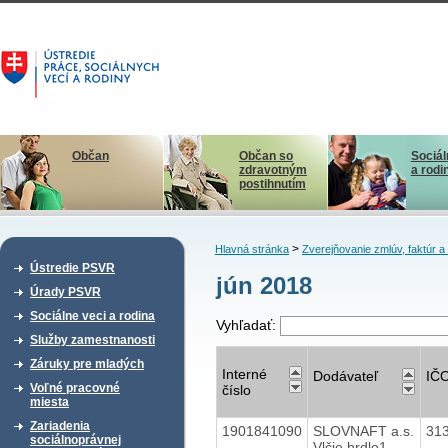
Občan
Občan so
Sociál
zdravotným
a rodi
postihnutím
>
Hlavná stránka
Zverejňovanie zmlúv, faktúr 
Ústredie PSVR
jún 2018
Úrady PSVR
Sociálne veci a rodina
Vyhľadať:
Služby zamestnanosti
Záruky pre mladých
Interné
Dodávateľ
IČ
Voľné pracovné
číslo
miesta
Zariadenia
1901841090
SLOVNAFT a.s.
31
sociálnoprávnej
Vlčie hrdlo1,