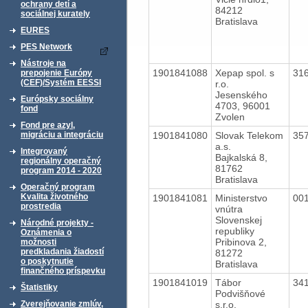
ochrany detí a
84212
sociálnej kurately
Bratislava
EURES
PES Network
Nástroje na
1901841088
Xepap spol. s
31
prepojenie Európy
(CEF)/Systém EESSI
r.o.
Jesenského
Európsky sociálny
4703, 96001
fond
Zvolen
Fond pre azyl,
1901841080
Slovak Telekom
35
migráciu a integráciu
a.s.
Integrovaný
Bajkalská 8,
regionálny operačný
81762
program 2014 - 2020
Bratislava
Operačný program
Kvalita životného
1901841081
Ministerstvo
00
prostredia
vnútra
Slovenskej
Národné projekty -
republiky
Oznámenia o
Pribinova 2,
možnosti
predkladania žiadostí
81272
o poskytnutie
Bratislava
finančného príspevku
1901841019
Tábor
34
Štatistiky
Podvišňové
s.r.o.
Zverejňovanie zmlúv,