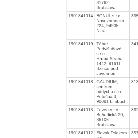
81762
Bratislava
1901841014
BONUL s.r.o.
36
Novozámocká
224, 94905
Nitra
1901841019
Tábor
34
Podvišnňové
s.r.o.
Hrubá Strana
1442, 91611
Bzince pod
Javorinou
1901841018
GAUDIUM,
31
centrum
oddychu s.r.o.
Potočná 3,
90091 Limbach
1901841013
Faveo s.r.o.
36
Beňadická 20,
85106
Bratislava
1901841012
Slovak Telekom
35
a.s.