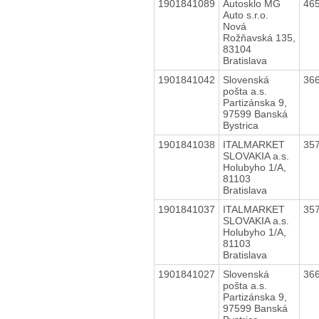
1901841089
Autosklo MG
46
Auto s.r.o.
Nová
Rožňavská 135,
83104
Bratislava
1901841042
Slovenská
36
pošta a.s.
Partizánska 9,
97599 Banská
Bystrica
1901841038
ITALMARKET
35
SLOVAKIA a.s.
Holubyho 1/A,
81103
Bratislava
1901841037
ITALMARKET
35
SLOVAKIA a.s.
Holubyho 1/A,
81103
Bratislava
1901841027
Slovenská
36
pošta a.s.
Partizánska 9,
97599 Banská