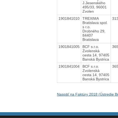
J.Jesenského
495/33, 96001
Zvolen
1901841010
TREXIMA
31
Bratislava spol.
s r.o.
Drobného 29,
84407
Bratislava
1901841005
BCF s.r.o.
36
Zvolenská
cesta 14, 97405
Banská Bystrica
1901841004
BCF s.r.o.
36
Zvolenská
cesta 14, 97405
Banská Bystrica
Naspäť na Faktúry 2018 (Ústredie Br