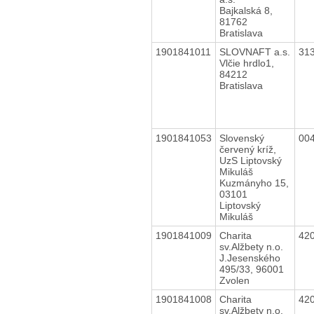
Bajkalská 8,
81762
Bratislava
1901841011
SLOVNAFT a.s.
31
Vlčie hrdlo1,
84212
Bratislava
1901841053
Slovenský
00
červený kríž,
UzS Liptovský
Mikuláš
Kuzmányho 15,
03101
Liptovský
Mikuláš
1901841009
Charita
42
sv.Alžbety n.o.
J.Jesenského
495/33, 96001
Zvolen
1901841008
Charita
42
sv.Alžbety n.o.