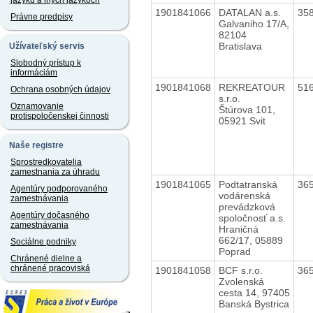
jazyku a iných jazykoch
1901841066
DATALAN a.s.
35
Právne predpisy
Galvaniho 17/A,
82104
Bratislava
Užívateľský servis
Slobodný prístup k
informáciám
1901841068
REKREATOUR
51
Ochrana osobných údajov
s.r.o.
Oznamovanie
Štúrova 101,
protispoločenskej činnosti
05921 Svit
Naše registre
Sprostredkovatelia
zamestnania za úhradu
1901841065
Podtatranská
36
Agentúry podporovaného
vodárenská
zamestnávania
prevádzková
Agentúry dočasného
spoločnosť a.s.
zamestnávania
Hraničná
662/17, 05889
Sociálne podniky
Poprad
Chránené dielne a
chránené pracoviská
1901841058
BCF s.r.o.
36
Zvolenská
cesta 14, 97405
Banská Bystrica