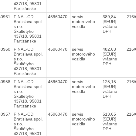
437/18, 95801
Partizánske
40961
FINAL-CD
45960470
servis
389,84
216
Bratislava spol.
motorového
[$EUR]
s r.o.
vozidla
vrátane
Škultétyho
DPH
437/18, 95801
Partizánske
40960
FINAL-CD
45960470
servis
482,63
216
Bratislava spol.
motorového
[$EUR]
s r.o.
vozidla
vrátane
Škultétyho
DPH
437/18, 95801
Partizánske
40958
FINAL-CD
45960470
servis
125,15
216
Bratislava spol.
motorového
[$EUR]
s r.o.
vozidla
vrátane
Škultétyho
DPH
437/18, 95801
Partizánske
40957
FINAL-CD
45960470
servis
513,65
216
Bratislava spol.
motorového
[$EUR]
s r.o.
vozidla
vrátane
Škultétyho
DPH
437/18, 95801