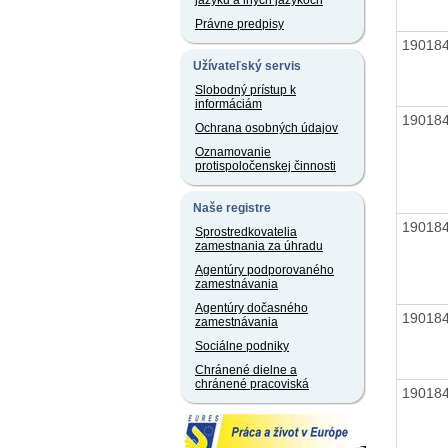
jazyku a iných jazykoch
Právne predpisy
19018
Užívateľský servis
Slobodný prístup k
informáciám
19018
Ochrana osobných údajov
Oznamovanie
protispoločenskej činnosti
Naše registre
19018
Sprostredkovatelia
zamestnania za úhradu
Agentúry podporovaného
zamestnávania
Agentúry dočasného
19018
zamestnávania
Sociálne podniky
Chránené dielne a
chránené pracoviská
19018