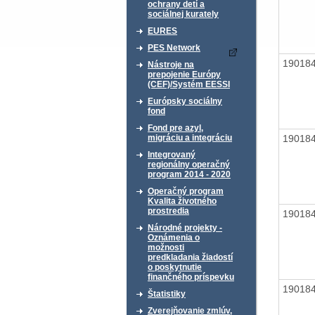
ochrany detí a
sociálnej kurately
EURES
PES Network
19018
Nástroje na
prepojenie Európy
(CEF)/Systém EESSI
Európsky sociálny
fond
Fond pre azyl,
19018
migráciu a integráciu
Integrovaný
regionálny operačný
program 2014 - 2020
Operačný program
Kvalita životného
prostredia
19018
Národné projekty -
Oznámenia o
možnosti
predkladania žiadostí
o poskytnutie
finančného príspevku
19018
Štatistiky
Zverejňovanie zmlúv,