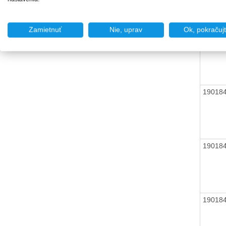
Zamietnuť
Nie, uprav
Ok, pokračuj
19018
19018
19018
19018