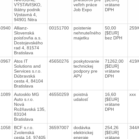
VÝSTAVISKO,
veľtrh práce
vrátane
štátny podnik
Job Expo
DPH
Výstavná 4,
94901 Nitra
40940
Allianz-
00151700
poistenie
50,00
259
Slovenská
nehnuteľného
[$EUR]
poisťovňa a.s.
majetku
bez DPH
Dostojevského
rad 4, 81574
Bratislava
40967
Atos IT
45650276
poskytovanie
71262,00
419
Solutions and
technickej
[$EUR]
Services s.r.o.
podpory pre
vrátane
Dúbravská
APV
DPH
cesta 4, 84104
Bratislava
41089
Autosklo MG
46550259
poistná
16,60
xxx
Auto s.r.o.
udalosť
[$EUR]
Nová
vrátane
Rožňavská 135,
DPH
83104
Bratislava
41058
BCF s.r.o.
36597007
dodávka
254,26
344
Zvolenská
elektrickej
[$EUR]
cesta 14, 97405
energie
vrátane