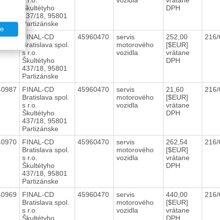
Škultétyho
DPH
437/18, 95801
Partizánske
te
40988
FINAL-CD
45960470
servis
252,00
216
Bratislava spol.
motorového
[$EUR]
s r.o.
vozidla
vrátane
Škultétyho
DPH
437/18, 95801
Partizánske
40987
FINAL-CD
45960470
servis
21,60
216
Bratislava spol.
motorového
[$EUR]
s r.o.
vozidla
vrátane
Škultétyho
DPH
437/18, 95801
Partizánske
40970
FINAL-CD
45960470
servis
262,54
216
Bratislava spol.
motorového
[$EUR]
s r.o.
vozidla
vrátane
Škultétyho
DPH
437/18, 95801
Partizánske
40969
FINAL-CD
45960470
servis
440,00
216
Bratislava spol.
motorového
[$EUR]
s r.o.
vozidla
vrátane
Škultétyho
DPH