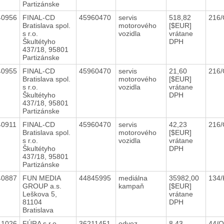
Partizánske
40956
FINAL-CD
45960470
servis
518,82
216
Bratislava spol.
motorového
[$EUR]
s r.o.
vozidla
vrátane
Škultétyho
DPH
437/18, 95801
Partizánske
40955
FINAL-CD
45960470
servis
21,60
216
Bratislava spol.
motorového
[$EUR]
s r.o.
vozidla
vrátane
Škultétyho
DPH
437/18, 95801
Partizánske
40911
FINAL-CD
45960470
servis
42,23
216
Bratislava spol.
motorového
[$EUR]
s r.o.
vozidla
vrátane
Škultétyho
DPH
437/18, 95801
Partizánske
40887
FUN MEDIA
44845995
mediálna
35982,00
134
GROUP a.s.
kampaň
[$EUR]
Leškova 5,
vrátane
81104
DPH
Bratislava
41026
FÚRA s.r.o.
36211451
odvoz
8,43
44/