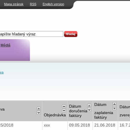
Mapa stránok
RSS
English version
Médiá
ava
Dátum
Dátum
Dátu
uva
doručenia
zaplatenia
Objednávka
zvere
faktúry
faktúry
SS/2018
xxx
09.05.2018
21.06.2018
16.7