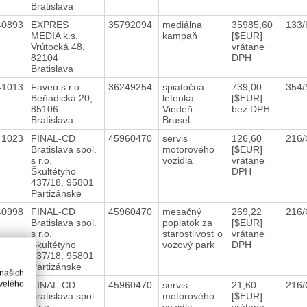
Bratislava
40893
EXPRES
35792094
mediálna
35985,60
133
MEDIA k.s.
kampaň
[$EUR]
Vrútocká 48,
vrátane
82104
DPH
Bratislava
41013
Faveo s.r.o.
36249254
spiatočná
739,00
354
Beňadická 20,
letenka
[$EUR]
85106
Viedeň-
bez DPH
Bratislava
Brusel
41023
FINAL-CD
45960470
servis
126,60
216
Bratislava spol.
motorového
[$EUR]
s r.o.
vozidla
vrátane
Škultétyho
DPH
437/18, 95801
Partizánske
40998
FINAL-CD
45960470
mesačný
269,22
216
Bratislava spol.
poplatok za
[$EUR]
s r.o.
starostlivosť o
vrátane
Škultétyho
vozový park
DPH
437/18, 95801
Partizánske
 našich
velého
40991
FINAL-CD
45960470
servis
21,60
216
Bratislava spol.
motorového
[$EUR]
s r.o.
vozidla
vrátane