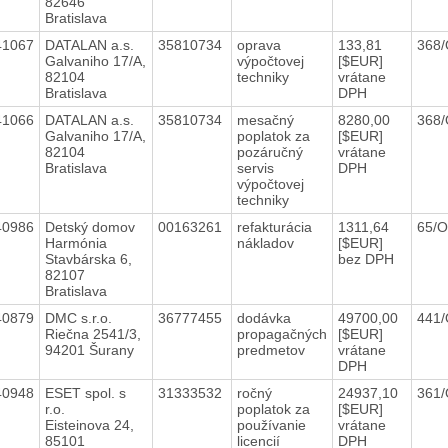
82646
Bratislava
41067
DATALAN a.s.
35810734
oprava
133,81
368/
Galvaniho 17/A,
výpočtovej
[$EUR]
82104
techniky
vrátane
Bratislava
DPH
41066
DATALAN a.s.
35810734
mesačný
8280,00
368/
Galvaniho 17/A,
poplatok za
[$EUR]
82104
pozáručný
vrátane
Bratislava
servis
DPH
výpočtovej
techniky
40986
Detský domov
00163261
refakturácia
1311,64
65/
Harmónia
nákladov
[$EUR]
Stavbárska 6,
bez DPH
82107
Bratislava
40879
DMC s.r.o.
36777455
dodávka
49700,00
441
Riečna 2541/3,
propagačných
[$EUR]
94201 Šurany
predmetov
vrátane
DPH
40948
ESET spol. s
31333532
ročný
24937,10
361/
r.o.
poplatok za
[$EUR]
Eisteinova 24,
používanie
vrátane
85101
licencií
DPH