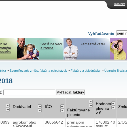
Kontakt
Vyhľadávanie
n so
Sociálne veci
Zamestnávateľ
votným
a rodina
ihnutím
>
>
>
ánka
Zverejňovanie zmlúv, faktúr a objednávok
Faktúry a objednávky
Ústredie Bratisl
2018
ť:
Hodnota
Dodávateľ
IČO
Zml
plnenia
Faktúrované
v €
plnenie
40899
agrokomplex
36855642
prenájom
176302,40
2/O
NÁRODNÉ
priestorov pre
[$EUR]