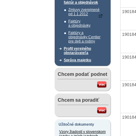
faktúr a objednávok
Zmluvy zverejnené
19018
od 1.1.2012
Faktúry
a objednávky
Faktúry a
19018
objednávky Centier
pre deti a rodiny
Profil verejného
obstarávateľa
19018
Správa majetku
Chcem podať podnet
19018
Chcem sa poradiť
19018
Užitočné dokumenty
Vzory žiadostí v slovenskom