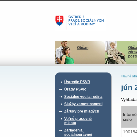
Občan
Obča
zdra
post
Hlavná str
Ústredie PSVR
jún 
Úrady PSVR
Sociálne veci a rodina
Vyhľada
Služby zamestnanosti
Záruky pre mladých
Interné
Voľné pracovné
číslo
miesta
Zariadenia
19018
sociálnoprávnej