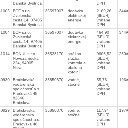
Banská Bystrica
DPH
41005
BCF s.r.o.
36597007
dodávka
2169,26
344
Zvolenská
elektrickej
[$EUR]
cesta 14, 97405
energie
vrátane
Banská Bystrica
DPH
41004
BCF s.r.o.
36597007
dodávka
464,90
344
Zvolenská
elektrickej
[$EUR]
cesta 14, 97405
energie
vrátane
Banská Bystrica
DPH
41014
BONUL s.r.o.
36528170
strážna
9606,52
250
Novozámocká
služba,
[$EUR]
224, 94905
kontrola a
vrátane
Nitra
obsluha
DPH
kotolní
40930
Bratislavská
35850370
vodné,
55,73
196
vodárenská
stočné
[$EUR]
spoločnosť a.s.
vrátane
Prešovská 48,
DPH
82646
Bratislava
40929
Bratislavská
35850370
vodné,
117,94
197
vodárenská
stočné
[$EUR]
spoločnosť a.s.
vrátane
Prešovská 48,
DPH