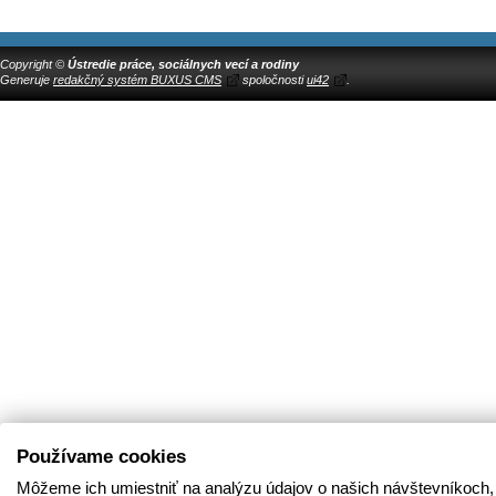
Copyright ©
Ústredie práce, sociálnych vecí a rodiny
Generuje
redakčný systém BUXUS CMS
spoločnosti
ui42
.
Používame cookies
Môžeme ich umiestniť na analýzu údajov o našich návštevníkoch,