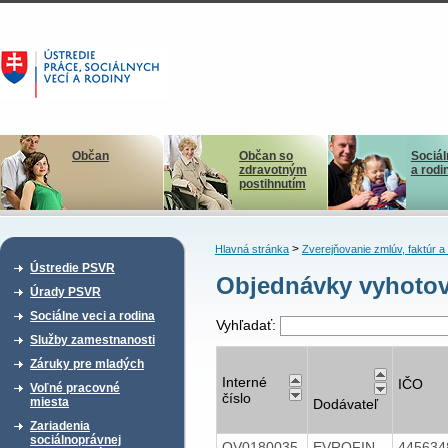
Občan
Občan so
Sociál
zdravotným
a rodi
postihnutím
>
Hlavná stránka
Zverejňovanie zmlúv, faktúr 
Ústredie PSVR
Objednávky vyhotov
Úrady PSVR
Sociálne veci a rodina
Vyhľadať:
Služby zamestnanosti
Záruky pre mladých
Interné
IČO
Voľné pracovné
číslo
miesta
Dodávateľ
Zariadenia
sociálnoprávnej
OV0180035
EVROFIN
44563