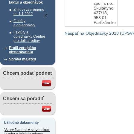
faktúr a objednávok
spol. s r.o.
Škultétyho
Zmluvy zverejnené
437/18,
od 1.1.2012
958 01
Faktúry
Partizánske
a objednávky
Faktúry a
Naspäť na Objednávky 2018 (ÚPSVR
objednávky Centier
pre deti a rodiny
Profil verejného
obstarávateľa
Správa majetku
Chcem podať podnet
Chcem sa poradiť
Užitočné dokumenty
Vzory žiadostí v slovenskom