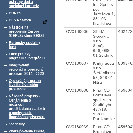
ochrany detí a
Int. Spol. s
sociálnej kurately
r.o.
EURES
Jarošova 1,
831 03
PES Network
Bratislava
Nástroje na
OV0180036
STEMI
46247
prepojenie Európy
(CEF)/Systém EESSI
Slovakia
s.r.o.
Európsky sociálny
8.mája
fond
686, 089
Fond pre azyl,
01 Svidník
migráciu a integráciu
OV0180037
Knihy Sova
50934
Integrovaný
s.r.o.
regionálny operačný
Štefánikova
program 2014 - 2020
52, 949 01
Operačný program
Nitra
Kvalita životného
prostredia
OV0180038
Final-CD
45960
Bratislava
Národné projekty -
spol. s r.o.
Oznámenia o
Škultétyho
možnosti
predkladania žiadostí
437/18,
o poskytnutie
958 01
finančného príspevku
Partizánske
Štatistiky
OV0180039
Final-CD
45960
Bratislava
Zverejňovanie zmlúv,