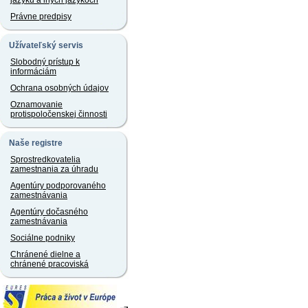
jazyku a iných jazykoch
Právne predpisy
Užívateľský servis
Slobodný prístup k
informáciám
Ochrana osobných údajov
Oznamovanie
protispoločenskej činnosti
Naše registre
Sprostredkovatelia
zamestnania za úhradu
Agentúry podporovaného
zamestnávania
Agentúry dočasného
zamestnávania
Sociálne podniky
Chránené dielne a
chránené pracoviská