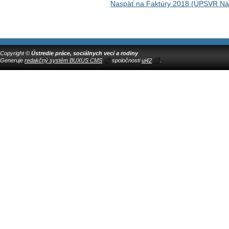
Naspäť na Faktúry 2018 (ÚPSVR N
Copyright ©
Ústredie práce, sociálnych vecí a rodiny
Generuje
redakčný systém BUXUS CMS
spoločnosti
ui42
.