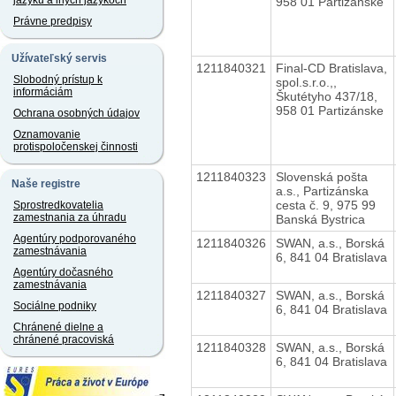
jazyku a iných jazykoch
958 01 Partizánske
Právne predpisy
Užívateľský servis
1211840321
Final-CD Bratislava,
Slobodný prístup k
spol.s.r.o.,,
informáciám
Škutétyho 437/18,
958 01 Partizánske
Ochrana osobných údajov
Oznamovanie
protispoločenskej činnosti
1211840323
Slovenská pošta
Naše registre
a.s., Partizánska
cesta č. 9, 975 99
Sprostredkovatelia
zamestnania za úhradu
Banská Bystrica
Agentúry podporovaného
1211840326
SWAN, a.s., Borská
zamestnávania
6, 841 04 Bratislava
Agentúry dočasného
zamestnávania
1211840327
SWAN, a.s., Borská
Sociálne podniky
6, 841 04 Bratislava
Chránené dielne a
chránené pracoviská
1211840328
SWAN, a.s., Borská
6, 841 04 Bratislava