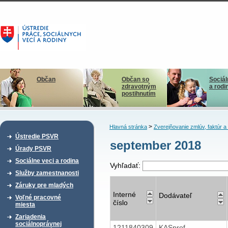
Občan
Občan so
Sociál
zdravotným
a rodi
postihnutím
>
Hlavná stránka
Zverejňovanie zmlúv, faktúr 
Ústredie PSVR
september 2018
Úrady PSVR
Sociálne veci a rodina
Vyhľadať:
Služby zamestnanosti
Záruky pre mladých
Interné
Dodávateľ
Voľné pracovné
číslo
miesta
Zariadenia
sociálnoprávnej
1211840309
KASprof -