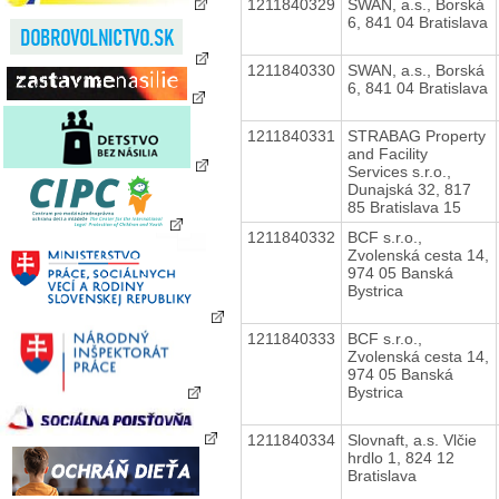
1211840329
SWAN, a.s., Borská
6, 841 04 Bratislava
1211840330
SWAN, a.s., Borská
6, 841 04 Bratislava
1211840331
STRABAG Property
and Facility
Services s.r.o.,
Dunajská 32, 817
85 Bratislava 15
1211840332
BCF s.r.o.,
Zvolenská cesta 14,
974 05 Banská
Bystrica
1211840333
BCF s.r.o.,
Zvolenská cesta 14,
974 05 Banská
Bystrica
1211840334
Slovnaft, a.s. Vlčie
hrdlo 1, 824 12
Bratislava