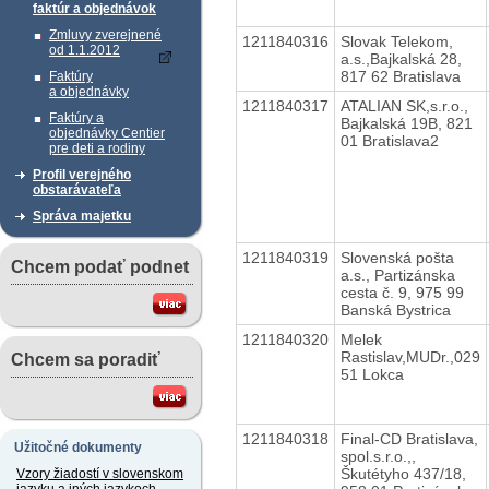
faktúr a objednávok
Zmluvy zverejnené
1211840316
Slovak Telekom,
od 1.1.2012
a.s.,Bajkalská 28,
817 62 Bratislava
Faktúry
a objednávky
1211840317
ATALIAN SK,s.r.o.,
Faktúry a
Bajkalská 19B, 821
objednávky Centier
01 Bratislava2
pre deti a rodiny
Profil verejného
obstarávateľa
Správa majetku
1211840319
Slovenská pošta
Chcem podať podnet
a.s., Partizánska
cesta č. 9, 975 99
Banská Bystrica
1211840320
Melek
Rastislav,MUDr.,029
Chcem sa poradiť
51 Lokca
1211840318
Final-CD Bratislava,
Užitočné dokumenty
spol.s.r.o.,,
Škutétyho 437/18,
Vzory žiadostí v slovenskom