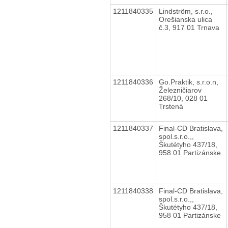
1211840335
Lindström, s.r.o.,
Orešianska ulica
č.3, 917 01 Trnava
1211840336
Go.Praktik, s.r.o.n,
Železničiarov
268/10, 028 01
Trstená
1211840337
Final-CD Bratislava,
spol.s.r.o.,,
Škutétyho 437/18,
958 01 Partizánske
1211840338
Final-CD Bratislava,
spol.s.r.o.,,
Škutétyho 437/18,
958 01 Partizánske