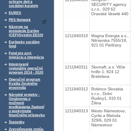
ochrany detí a
SECURITY agency
sociálnej kurately
s.r.o., 029 62
EURES
Oravské Veselé 440
PES Network
Nástroje na
prepojenie Európy
(CEF)/Systém EESSI
1211840310
Magna Energia a.s.,
Nitrianska 7555/18,
Európsky sociálny
921 01 Piešťany
fond
Fond pre azyl,
migráciu a integráciu
Integrovaný
1211840311
Slovnaft, a.s. Vlčie
regionálny operačný
hrdlo 1, 824 12
program 2014 - 2020
Bratislava
Operačný program
Kvalita životného
prostredia
1211840312
Robinco Slovakia
s.r.o., Dolní
Národné projekty -
Rudiny1, 010 01
Oznámenia o
Žilina
možnosti
predkladania žiadostí
1211840313
Mesto Námestovo,
o poskytnutie
Cyrila a Metoda
finančného príspevku
329/6, 029 01
Štatistiky
Námestovo
Zverejňovanie zmlúv,