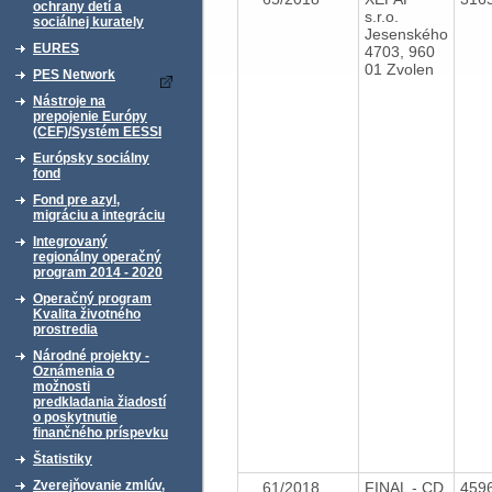
ochrany detí a
s.r.o.
sociálnej kurately
Jesenského
EURES
4703, 960
01 Zvolen
PES Network
Nástroje na
prepojenie Európy
(CEF)/Systém EESSI
Európsky sociálny
fond
Fond pre azyl,
migráciu a integráciu
Integrovaný
regionálny operačný
program 2014 - 2020
Operačný program
Kvalita životného
prostredia
Národné projekty -
Oznámenia o
možnosti
predkladania žiadostí
o poskytnutie
finančného príspevku
Štatistiky
Zverejňovanie zmlúv,
61/2018
FINAL - CD
459