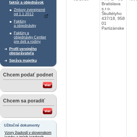
faktúr a objednávok
Bratislava
s.r.o.
Zmluvy zverejnené
Škultétyho
od 1.1.2012
437/18, 958
Faktúry
01
a objednávky
Partizánske
Faktúry a
objednávky Centier
pre deti a rodiny
Profil verejného
obstarávateľa
Správa majetku
Chcem podať podnet
Chcem sa poradiť
Užitočné dokumenty
Vzory žiadostí v slovenskom