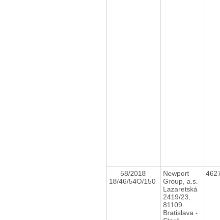
58/2018
Newport
462
18/46/54O/150
Group, a.s.
Lazaretská
2419/23,
81109
Bratislava -