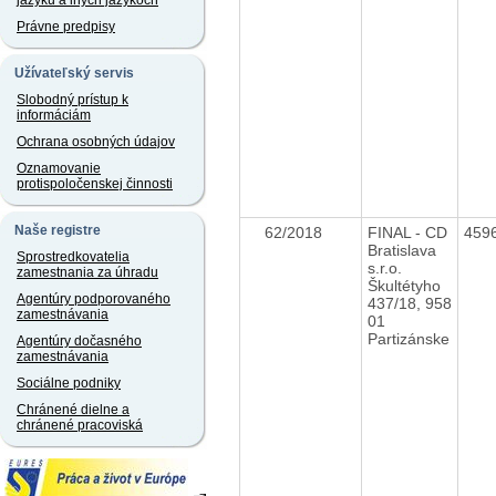
jazyku a iných jazykoch
Právne predpisy
Užívateľský servis
Slobodný prístup k
informáciám
Ochrana osobných údajov
Oznamovanie
protispoločenskej činnosti
Naše registre
62/2018
FINAL - CD
459
Bratislava
Sprostredkovatelia
s.r.o.
zamestnania za úhradu
Škultétyho
Agentúry podporovaného
437/18, 958
zamestnávania
01
Partizánske
Agentúry dočasného
zamestnávania
Sociálne podniky
Chránené dielne a
chránené pracoviská