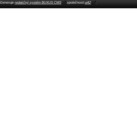
Generuje
redakčný systém BUXUS CMS
spoločnosti
ui42
.