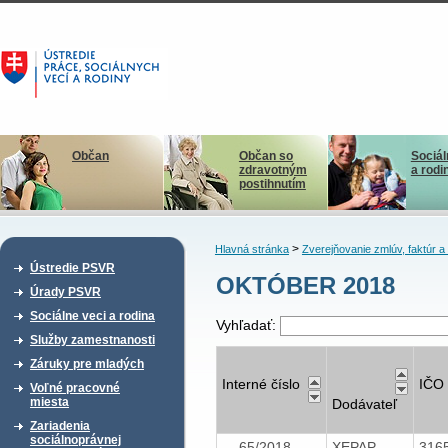
Občan
Občan so
Sociál
zdravotným
a rodi
postihnutím
>
Hlavná stránka
Zverejňovanie zmlúv, faktúr 
Ústredie PSVR
OKTÓBER 2018
Úrady PSVR
Sociálne veci a rodina
Vyhľadať:
Služby zamestnanosti
Záruky pre mladých
Interné číslo
IČO
Voľné pracovné
miesta
Dodávateľ
Zariadenia
sociálnoprávnej
65/2018
XEPAP
316