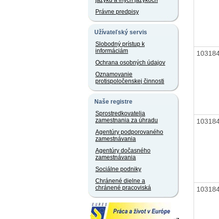
jazyku a iných jazykoch
Právne predpisy
Užívateľský servis
Slobodný prístup k
informáciám
10318
Ochrana osobných údajov
Oznamovanie
protispoločenskej činnosti
Naše registre
Sprostredkovatelia
zamestnania za úhradu
10318
Agentúry podporovaného
zamestnávania
Agentúry dočasného
zamestnávania
Sociálne podniky
Chránené dielne a
chránené pracoviská
10318