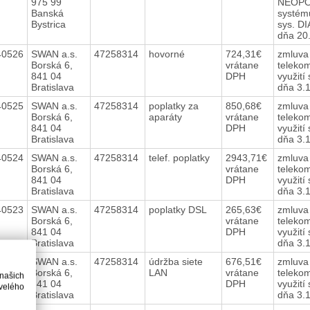
975 99
NEOPOS
Banská
systému
Bystrica
sys. D
dňa 20
40526
SWAN a.s.
47258314
hovorné
724,31€
zmluva 
Borská 6,
vrátane
telekom
841 04
DPH
využití
Bratislava
dňa 3.
40525
SWAN a.s.
47258314
poplatky za
850,68€
zmluva 
Borská 6,
aparáty
vrátane
telekom
841 04
DPH
využití
Bratislava
dňa 3.
40524
SWAN a.s.
47258314
telef. poplatky
2943,71€
zmluva 
Borská 6,
vrátane
telekom
841 04
DPH
využití
Bratislava
dňa 3.
40523
SWAN a.s.
47258314
poplatky DSL
265,63€
zmluva 
Borská 6,
vrátane
telekom
841 04
DPH
využití
Bratislava
dňa 3.
40522
SWAN a.s.
47258314
údržba siete
676,51€
zmluva 
Borská 6,
LAN
vrátane
telekom
 našich
841 04
DPH
využití
velého
Bratislava
dňa 3.