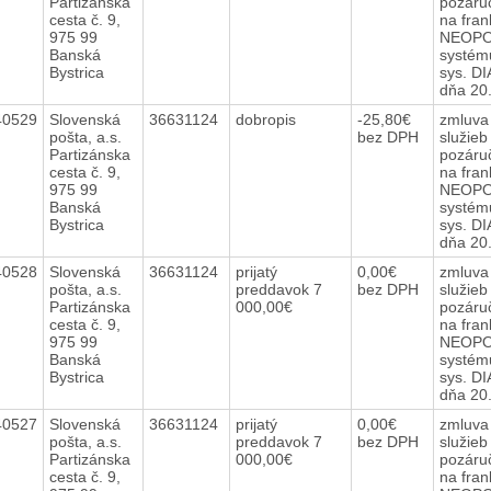
Partizánska
pozáru
cesta č. 9,
na fran
975 99
NEOPOS
Banská
systému
Bystrica
sys. D
dňa 20
40529
Slovenská
36631124
dobropis
-25,80€
zmluva 
pošta, a.s.
bez DPH
služie
Partizánska
pozáru
cesta č. 9,
na fran
975 99
NEOPOS
Banská
systému
Bystrica
sys. D
dňa 20
40528
Slovenská
36631124
prijatý
0,00€
zmluva 
pošta, a.s.
preddavok 7
bez DPH
služie
Partizánska
000,00€
pozáru
cesta č. 9,
na fran
975 99
NEOPOS
Banská
systému
Bystrica
sys. D
dňa 20
40527
Slovenská
36631124
prijatý
0,00€
zmluva 
pošta, a.s.
preddavok 7
bez DPH
služie
Partizánska
000,00€
pozáru
cesta č. 9,
na fran