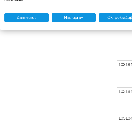
10318
Zamietnuť
Nie, uprav
Ok, pokračuj
10318
10318
10318
10318