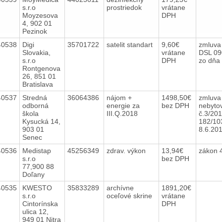
s.r.o
prostriedok
vrátane
Moyzesova
DPH
4, 902 01
Pezinok
40538
Digi
35701722
satelit standart
9,60€
zmluva 
Slovakia,
vrátane
DSL 09
s.r.o
DPH
zo dňa
Rontgenova
26, 851 01
Bratislava
40537
Stredná
36064386
nájom +
1498,50€
zmluva
odborná
energie za
bez DPH
nebytov
škola
III.Q.2018
č.3/20
Kysucká 14,
182/10
903 01
8.6.20
Senec
40536
Medistap
45256349
zdrav. výkon
13,94€
zákon 
s.r.o
bez DPH
77,900 88
Doľany
40535
KWESTO
35833289
archívne
1891,20€
s.r.o
oceľové skrine
vrátane
Cintorínska
DPH
ulica 12,
949 01 Nitra