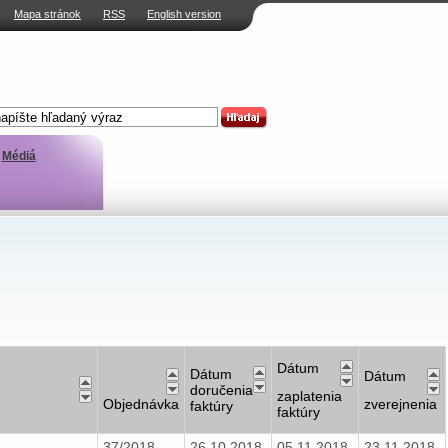
Mapa stránok
RSS
English version
Médiá
Dátum
Dátum
Dátum
doručenia
zaplatenia
Objednávka
zverejnenia
faktúry
faktúry
37/2018
26.10.2018
05.11.2018
23.11.2018