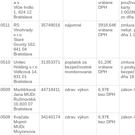
a.s.
vrátane
používa
Vlčie hrdlo
DPH
karty
1, 824 12
č.0028
Bratislava
zo dňa
40511
RS
35749016
nájomné
3918,64€
zmluva
Vinohrady
vrátane
nebyt. 
s.r.o
DPH
dňa 1.
Staré
Grunty 162,
841 04
Bratislava
40510
Unitec
31353371
poplatok za
61,20€
zmluva
Holding s.r.o
bezpečnostné
vrátane
o posky
Vidlicová 14,
monitorovanie
DPH
bezpeč.
831 01
dňa 18
Bratislava
40509
Martišíková
44718411
zdrav. výkon
6,97€
zákon 
Jana MUDr.
bez DPH
Ružinovská
10,820 07
Bratislava
40508
Kvačala
34140174
zdrav. výkon
6,97€
zákon 
Mojmír
bez DPH
MUDr.
Moyzesova