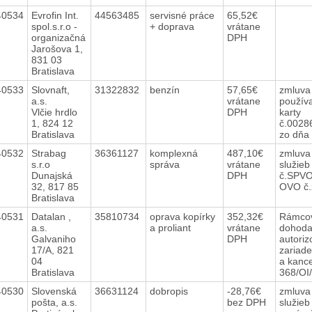
40534
Evrofin Int.
44563485
servisné práce
65,52€
spol.s.r.o -
+ doprava
vrátane
organizačná
DPH
Jarošova 1,
831 03
Bratislava
40533
Slovnaft,
31322832
benzín
57,65€
zmluva
a.s.
vrátane
používa
Vlčie hrdlo
DPH
karty
1, 824 12
č.0028
Bratislava
zo dňa
40532
Strabag
36361127
komplexná
487,10€
zmluva
s.r.o
správa
vrátane
služieb
Dunajská
DPH
č.SPVO
32, 817 85
OVO č.
Bratislava
40531
Datalan ,
35810734
oprava kopírky
352,32€
Rámcov
a.s.
a proliant
vrátane
dohoda
Galvaniho
DPH
autoriz
17/A, 821
zariade
04
a kance
Bratislava
368/OI
40530
Slovenská
36631124
dobropis
-28,76€
zmluva 
pošta, a.s.
bez DPH
služie