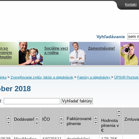
Kontakt
Vyhľadávanie
n so
Sociálne veci
Zamestnávateľ
votným
a rodina
ihnutím
>
>
>
ánka
Zverejňovanie zmlúv, faktúr a objednávok
Faktúry a objednávky
ÚPSVR Pezinok
ber 2018
ť:
Faktúrované
Dodávateľ
IČO
Zmluva
Hodnota
plnenie
plnenia v
€
40539
MoyMedica
44025611
dezinfekčný
179,25€