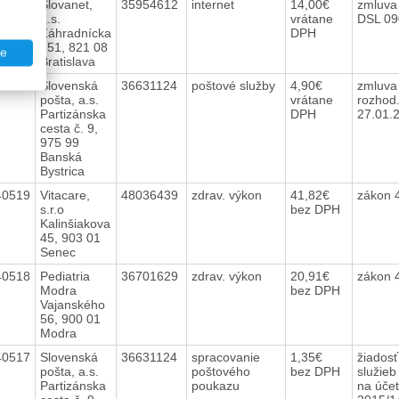
40521
Slovanet,
35954612
internet
14,00€
zmluva 
a.s.
vrátane
DSL 0
Záhradnícka
DPH
151, 821 08
te
Bratislava
40520
Slovenská
36631124
poštové služby
4,90€
zmluva
pošta, a.s.
vrátane
rozhod
Partizánska
DPH
27.01.
cesta č. 9,
975 99
Banská
Bystrica
40519
Vitacare,
48036439
zdrav. výkon
41,82€
zákon 
s.r.o
bez DPH
Kalinšiakova
45, 903 01
Senec
40518
Pediatria
36701629
zdrav. výkon
20,91€
zákon 
Modra
bez DPH
Vajanského
56, 900 01
Modra
40517
Slovenská
36631124
spracovanie
1,35€
žiadosť
pošta, a.s.
poštového
bez DPH
služieb
Partizánska
poukazu
na úče