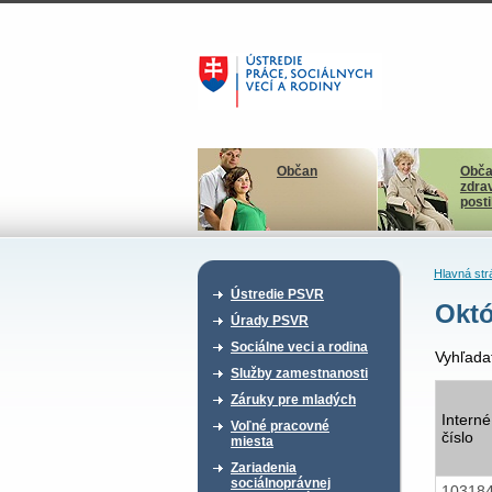
Občan
Obča
zdra
post
Hlavná str
Ústredie PSVR
Októ
Úrady PSVR
Sociálne veci a rodina
Vyhľada
Služby zamestnanosti
Záruky pre mladých
Interné
Voľné pracovné
číslo
miesta
Zariadenia
sociálnoprávnej
10318