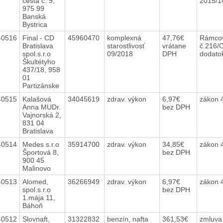
cesta č. 9,
2015/
975 99
Banská
Bystrica
40516
Final - CD
45960470
komplexná
47,76€
Rámco
Bratislava
starostlivosť
vrátane
č.216/
spol.s.r.o
09/2018
DPH
dodatok
Škultétyho
437/18, 958
01
Partizánske
40515
Kalašová
34045619
zdrav. výkon
6,97€
zákon 
Anna MUDr.
bez DPH
Vajnorská 2,
831 04
Bratislava
40514
Medes s.r.o
35914700
zdrav. výkon
34,85€
zákon 
Športová 8,
bez DPH
900 45
Malinovo
40513
Alomed,
36266949
zdrav. výkon
6,97€
zákon 
spol.s.r.o
bez DPH
1.mája 11,
Báhoň
40512
Slovnaft,
31322832
benzín, nafta
361,53€
zmluva