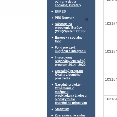
ochrany detí a
sociálnej kurately
EURES
PES Network
10318
Nástroje na
prepojenie Európy
(CEF)/Systém EESSI
Európsky sociálny
fond
Fond pre azyl,
10318
migráciu a integráciu
Integrovaný
regionálny operačný
program 2014 - 2020
Operačný program
Kvalita životného
prostredia
10318
Národné projekty -
Oznámenia o
možnosti
predkladania žiadostí
10318
o poskytnutie
finančného príspevku
Štatistiky
Zverejňovanie zmlúv,