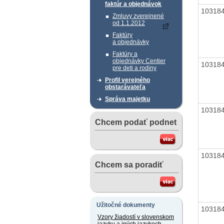
faktúr a objednávok
10318
Zmluvy zverejnené
od 1.1.2012
Faktúry
a objednávky
Faktúry a
objednávky Centier
10318
pre deti a rodiny
Profil verejného
obstarávateľa
Správa majetku
10318
Chcem podať podnet
10318
Chcem sa poradiť
Užitočné dokumenty
10318
Vzory žiadostí v slovenskom