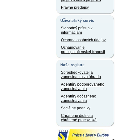
jazyku a iných jazykoch
Právne predpisy
Užívateľský servis
Slobodný prístup k
informáciám
Ochrana osobných údajov
Oznamovanie
protispoločenskej činnosti
Naše registre
Sprostredkovatelia
zamestnania za úhradu
Agentúry podporovaného
zamestnávania
Agentúry dočasného
zamestnávania
Sociálne podniky
Chránené dielne a
chránené pracoviská