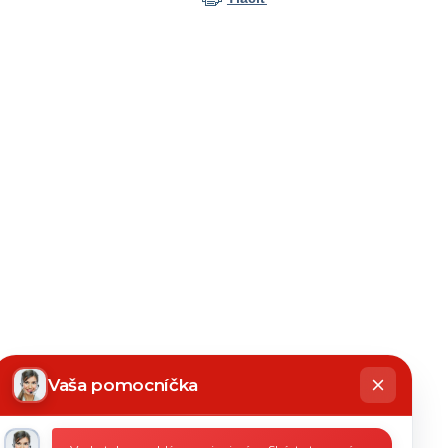
hatbot
íše
Vaša pomocníčka