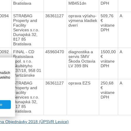
Bratislava
MB451dn
DPH
0094
STRABAG
36361127
oprava výťahu-
509,76
A
Property and
výmena kladiek
€
Facility
dverí
vrátane
Services s.r.o.
DPH
Dunajská 32,
817 85
Bratislava
0092
FINAL - CD
45960470
diagnostika a
1500,00
A
Bratsislava
servis SMV
€
spol. s r.o.
Škoda Octavia
vrátane
Škultétyho
LV 399 BN
DPH
437/18, 958 01
 našich
Partizánske
velého
0089
STRABAG
36361127
oprava EZS
250,68
A
Property and
€
Facility
vrátane
Services s.r.o.
DPH
Dunajská 32,
te
817 85
Bratislava
na Objednávky 2018 (ÚPSVR Levice)