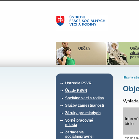
Občan
Obča
zdra
post
Hlavná str
Ústredie PSVR
Obje
Úrady PSVR
Sociálne veci a rodina
Vyhľada
Služby zamestnanosti
Záruky pre mladých
Interné
Voľné pracovné
číslo
miesta
Zariadenia
sociálnoprávnej
OV018