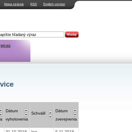
Mapa stránok
RSS
English version
Médiá
vice
Dátum
Dátum
Schválil
va
vyhotovenia
zverejnenia
31.10.2018
Ing.
5.11.2018