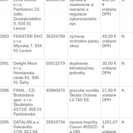
s.r.o.
nastavenie a
€
Partizánov 23,
merania a
vrátane
sídlo:
regulácie
DPH
Dostojevského
vykurovacieho
9, 934 01
sys.
Levice
0093
FENSTER EKO
36329789
výmena
49,20 €
N
s.r.o.
vrchného pántu
vrátane
Mlynská 7, 934
okna
DPH
01 Levice
0091
Delight Mont
50021079
doplnenie
30,00 €
N
s.r.o.
klimatizačnej
vrátane
Hontianska
jednotky
DPH
cesta 81, 936
01 Šahy
0096
FINAL - CD
45960470
prezutie vozidla
21,60 €
A
Bratsislava
Škoda Octavia
vrátane
spol. s r.o.
LV 760 EE
DPH
Škultétyho
437/18, 958 01
Partizánske
0095
DATALAN,a.s.
35810734
oprava kopírky
1201,07
A
Galvaniho
Canon iR2022i
€
17/A, 821 04
a OKI
vrátane