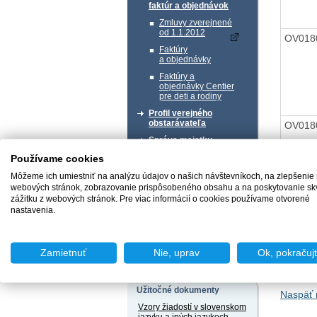
faktúr a objednávok
Zmluvy zverejnené
od 1.1.2012
OV018
Faktúry
a objednávky
Faktúry a
objednávky Centier
pre deti a rodiny
Profil verejného
obstarávateľa
OV018
Správa majetku
Používame cookies
Chcem podať podnet
Môžeme ich umiestniť na analýzu údajov o našich návštevníkoch, na zlepšenie
webových stránok, zobrazovanie prispôsobeného obsahu a na poskytovanie sk
zážitku z webových stránok. Pre viac informácií o cookies používame otvorené
OV018
nastavenia.
Chcem sa poradiť
Zamietnuť
Nie, uprav
Ok, pokračuj
Užitočné dokumenty
Naspäť 
Vzory žiadostí v slovenskom