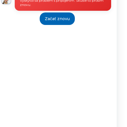
Vyskytol sa problém s pripojením. Skúste to prosím
znovu.
Začať znovu