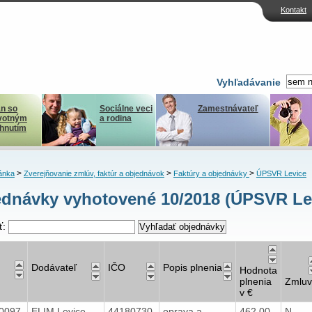
Kontakt
Vyhľadávanie
n so
Sociálne veci
Zamestnávateľ
votným
a rodina
ihnutím
>
>
>
ánka
Zverejňovanie zmlúv, faktúr a objednávok
Faktúry a objednávky
ÚPSVR Levice
dnávky vyhotovené 10/2018 (ÚPSVR Le
ť:
Dodávateľ
IČO
Popis plnenia
Hodnota
plnenia
Zmlu
v €
0097
ELIM Levice
44180730
oprava a
462,00
N