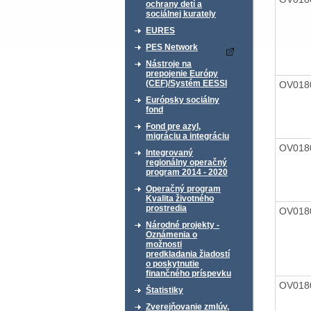
ochrany detí a
sociálnej kurately
EURES
PES Network
Nástroje na
prepojenie Európy
(CEF)/Systém EESSI
OV018
Európsky sociálny
fond
Fond pre azyl,
migráciu a integráciu
OV018
Integrovaný
regionálny operačný
program 2014 - 2020
Operačný program
Kvalita životného
prostredia
OV018
Národné projekty -
Oznámenia o
možnosti
predkladania žiadostí
o poskytnutie
finančného príspevku
OV018
Štatistiky
Zverejňovanie zmlúv,