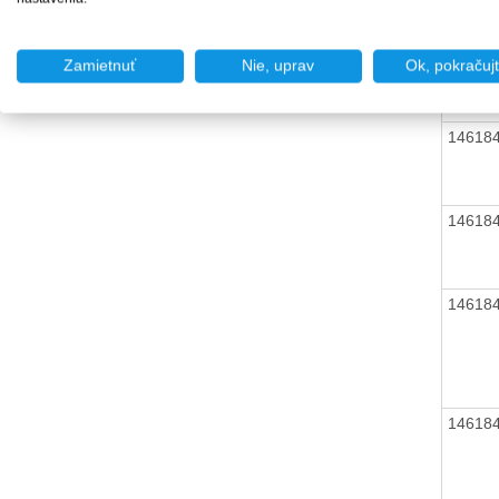
14618
Zamietnuť
Nie, uprav
Ok, pokračuj
14618
14618
14618
14618