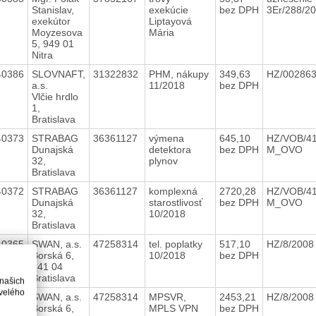
Stanislav,
exekúcie
bez DPH
3Er/288/2
exekútor
Liptayová
Moyzesova
Mária
5, 949 01
Nitra
40386
SLOVNAFT,
31322832
PHM, nákupy
349,63
HZ/002863
a.s.
11/2018
bez DPH
Vlčie hrdlo
1,
Bratislava
40373
STRABAG
36361127
výmena
645,10
HZ/VOB/41
Dunajská
detektora
bez DPH
M_OVO
32,
plynov
Bratislava
40372
STRABAG
36361127
komplexná
2720,28
HZ/VOB/41
Dunajská
starostlivosť
bez DPH
M_OVO
32,
10/2018
Bratislava
40365
SWAN, a.s.
47258314
tel. poplatky
517,10
HZ/8/200
Borská 6,
10/2018
bez DPH
841 04
Bratislava
 našich
velého
40364
SWAN, a.s.
47258314
MPSVR,
2453,21
HZ/8/200
Borská 6,
MPLS VPN
bez DPH