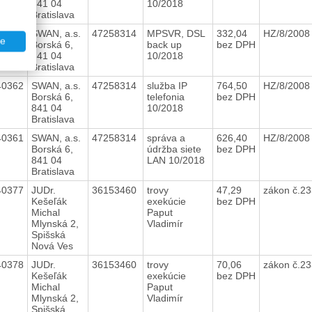
841 04
10/2018
Bratislava
40363
SWAN, a.s.
47258314
MPSVR, DSL
332,04
HZ/8/200
te
Borská 6,
back up
bez DPH
841 04
10/2018
Bratislava
40362
SWAN, a.s.
47258314
služba IP
764,50
HZ/8/200
Borská 6,
telefonia
bez DPH
841 04
10/2018
Bratislava
40361
SWAN, a.s.
47258314
správa a
626,40
HZ/8/200
Borská 6,
údržba siete
bez DPH
841 04
LAN 10/2018
Bratislava
40377
JUDr.
36153460
trovy
47,29
zákon č.23
Kešeľák
exekúcie
bez DPH
Michal
Paput
Mlynská 2,
Vladimír
Spišská
Nová Ves
40378
JUDr.
36153460
trovy
70,06
zákon č.23
Kešeľák
exekúcie
bez DPH
Michal
Paput
Mlynská 2,
Vladimír
Spišská