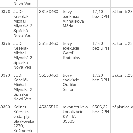
Nová Ves
40376
JUDr.
36153460
trovy
17,40
zákon č.23
Kešeľák
exekúcie
bez DPH
Michal
Vihnáliková
Mlynská 2,
Mária
Spišská
Nová Ves
40375
JUDr.
36153460
trovy
17,60
zákon č.23
Kešeľák
exekúcie
bez DPH
Michal
Goroľ
Mlynská 2,
Radoslav
Spišská
Nová Ves
40370
JUDr.
36153460
trovy
17,20
zákon č.23
Kešeľák
exekúcie
bez DPH
Michal
Oračko
Mlynská 2,
Šimon
Spišská
Nová Ves
40360
Kellner
45335516
rekonštrukcia
6506,32
zápisnica
Kúrenie-
kanalizácie
bez DPH
voda-plyn
KV - IA
Slavkovská
35533
2270,
Kežmarok