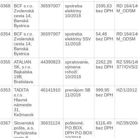
40368
BCF s.r.o.
36597007
spotreba
1595,63
RD 164/14
Zvolenská
elektriny
bez DPH
M_ODSM
cesta 14,
10/2018
Banská
Bystrica
40354
BCF s.r.o.
36597007
spotreba
54,48
RD 164/14
Zvolenská
elektriny SSV
bez DPH
M_ODSM
cesta 14,
11/2018
Banská
Bystrica
40355
ATALIAN
44390823
upratovanie,
2262,28
RZ 595/14
SK, s.r.o.
výmena
bez DPH
377/OVS/
Bajkalska
rohoží
19B,
10/2018
Bratislava
40353
TADITA
46141910
prenájom SB
999,95
HZ/1/201
s.r.o.
11/2018
bez DPH
Hlavné
námestie
31,
Kežmarok
40367
Slovenská
36631124
poštovné,
6116,49
HZ/39/20
pošta, a.s.
P.O.BOX,
bez DPH
Partizánska
DPH P.O.BOX
cesta 9,
10/2018