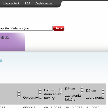
Mapa stránok
RSS
English version
Médiá
ok
Dátum
Dátum
Dátum
doručenia
zaplatenia
Objednávka
zverejnenia
faktúry
faktúry
017-
65/2018
09.11.2018
28.12.2018
4.1.2019