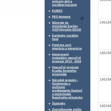
ochrany detí a
sociálnej kurately
EURES
PES Network
14618
Nástroje na
prepojenie Európy
(CEF)/Systém EESSI
Európsky sociálny
fond
Fond pre azyl,
migráciu a integráciu
14618
Integrovaný
regionálny operačný
program 2014 - 2020
Operačný program
Kvalita životného
prostredia
14618
Národné projekty -
Oznámenia o
možnosti
predkladania žiadostí
o poskytnutie
finančného príspevku
Štatistiky
14618
Zverejňovanie zmlúv,