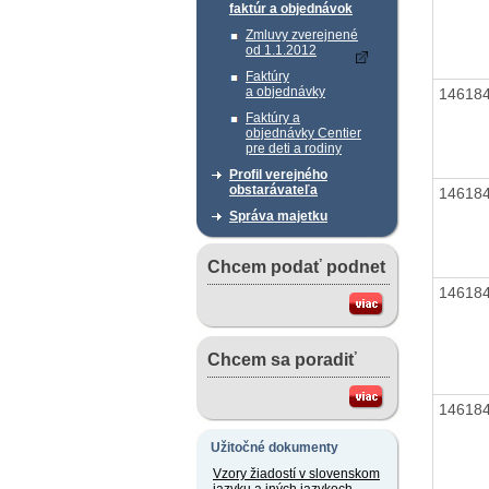
faktúr a objednávok
Zmluvy zverejnené
od 1.1.2012
Faktúry
a objednávky
14618
Faktúry a
objednávky Centier
pre deti a rodiny
Profil verejného
obstarávateľa
14618
Správa majetku
Chcem podať podnet
14618
Chcem sa poradiť
14618
Užitočné dokumenty
Vzory žiadostí v slovenskom