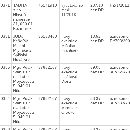
40371
TADITA
46141910
vyúčtovanie
287,10
HZ/1/201
s.r.o.
médií
bez DPH
Hlavné
11/2018
námestie
31, 060 01
Kežmarok
40381
JUDr.
36153460
trovy
13,52
uznesenie 
Kešeľák
exekúcie
bez DPH
Er/703/20
Michal
Mišalko
Mlynská 2,
František
Spišská
Nová Ves
40385
Mgr. Polák
37852167
trovy
59,08
uznesenie
Stanislav,
exekúcie
bez DPH
3Er/326/2
exekútor
Lizáková
Moyzesova
Viera
5, 949 01
Nitra
40384
Mgr. Polák
37852167
trovy
53,37
uznesenie
Stanislav,
exekúcie
bez DPH
3Er/383/2
exekútor
Miroslav
Moyzesova
Oračko
5, 949 01
Nitra
40383
Mgr. Polák
37852167
trovy
53,37
uznesenie