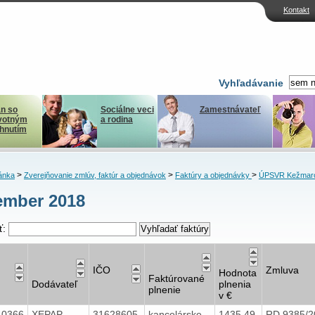
Kontakt
Vyhľadávanie
n so
Sociálne veci
Zamestnávateľ
votným
a rodina
ihnutím
>
>
>
ánka
Zverejňovanie zmlúv, faktúr a objednávok
Faktúry a objednávky
ÚPSVR Kežmar
ember 2018
ť:
IČO
Zmluva
Hodnota
Faktúrované
Dodávateľ
plnenia
plnenie
v €
40366
XEPAP,
31628605
kancelárske
1435,49
RD 9385/2