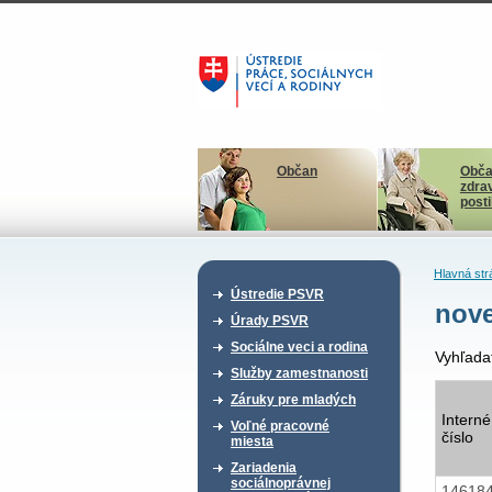
Občan
Obča
zdra
post
Hlavná str
Ústredie PSVR
nov
Úrady PSVR
Sociálne veci a rodina
Vyhľada
Služby zamestnanosti
Záruky pre mladých
Interné
Voľné pracovné
číslo
miesta
Zariadenia
sociálnoprávnej
14618