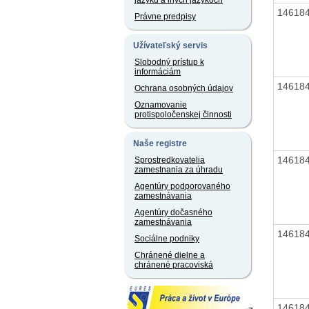
jazyku a iných jazykoch
14618
Právne predpisy
Užívateľský servis
Slobodný prístup k
informáciám
14618
Ochrana osobných údajov
Oznamovanie
protispoločenskej činnosti
Naše registre
14618
Sprostredkovatelia
zamestnania za úhradu
Agentúry podporovaného
zamestnávania
Agentúry dočasného
zamestnávania
14618
Sociálne podniky
Chránené dielne a
chránené pracoviská
14618