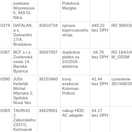
exekútor
Polešová
Moyzesova
Margita
5, 949 01
Nitra
40379
DATALAN,
35810734
oprava
449,22
RD 368/OI
a.s.
kopírovacieho
bez DPH
Galvaniho
stroja
17/A,
Bratislava
40387
BCF s.r.o.
36597007
duplicitná
-34,78
RD 164/14
Zvolenská
platba za
bez DPH
M_ODSM
cesta 14,
10/2018 -
Banská
elektrina
Bystrica
40380
JUDr.
36153460
trovy
41,44
uznesenie
Kešeľák
exekúcie
bez DPH
3Er/348/2
Michal
Koloman
Mlynská 2,
Polhoš
Spišská
Nová Ves
40369
TAURUS
34629581
nákup HDD,
54,17
J.
AC adaptér
bez DPH
Záborského
2337/1,
Kežmarok