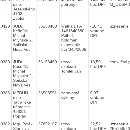
s.r.o.
potreby
bez DPH
M_ODSM 6
Jesenského
4703,
Zvolen
40429
JUDr.
36153460
vrátka z FA
-16,41
uznesenie
Kešeľák
1461840380
vrátane
Michal
Polhoš
DPH
Mlynská 2,
Koloman
Spišská
uznesenie
Nová Ves
3Er/348/2006
40389
JUDr.
36153460
trovy
16,50
exekučný 
Kešeľák
exekúcie
bez DPH
Michal
Tomlei Ján
Mlynská 2,
Spišská
Nová Ves
40388
MEDUN
36508551
zdravotné
6,97
s.r.o.
výkony
vrátane
Tatranské
DPH
námestie
4582/1,
Poprad
40382
Mgr. Polák
37852167
trovy
22,52
uznesenie
Stanislav,
exekúcie
bez DPH
2Er/256/2