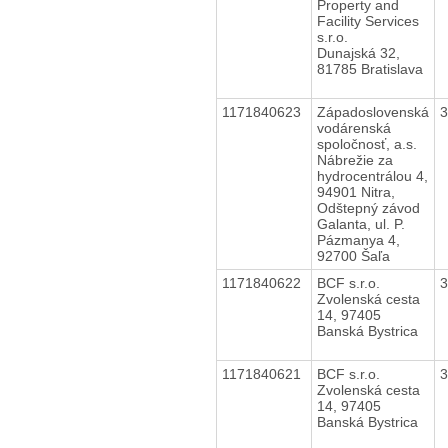
Property and
Facility Services
s.r.o.
Dunajská 32,
81785 Bratislava
1171840623
Západoslovenská
vodárenská
spoločnosť, a.s.
Nábrežie za
hydrocentrálou 4,
94901 Nitra,
Odštepný závod
Galanta, ul. P.
Pázmanya 4,
92700 Šaľa
1171840622
BCF s.r.o.
Zvolenská cesta
14, 97405
Banská Bystrica
1171840621
BCF s.r.o.
Zvolenská cesta
14, 97405
Banská Bystrica