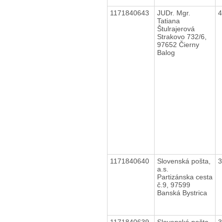
1171840643
JUDr. Mgr.
Tatiana
Štulrajerová
Strakovo 732/6,
97652 Čierny
Balog
1171840640
Slovenská pošta,
a.s.
Partizánska cesta
č.9, 97599
Banská Bystrica
1171840639
Slovenská pošta,