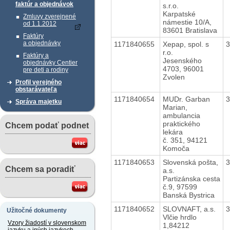
faktúr a objednávok
s.r.o.
Karpatské
Zmluvy zverejnené
námestie 10/A,
od 1.1.2012
83601 Bratislava
Faktúry
a objednávky
1171840655
Xepap, spol. s
r.o.
Faktúry a
Jesenského
objednávky Centier
4703, 96001
pre deti a rodiny
Zvolen
Profil verejného
obstarávateľa
1171840654
MUDr. Garban
Správa majetku
Marian,
ambulancia
praktického
Chcem podať podnet
lekára
č. 351, 94121
Komoča
1171840653
Slovenská pošta,
Chcem sa poradiť
a.s.
Partizánska cesta
č.9, 97599
Banská Bystrica
1171840652
SLOVNAFT, a.s.
Užitočné dokumenty
Vlčie hrdlo
Vzory žiadostí v slovenskom
1,84212