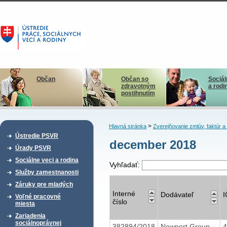
Občan
Občan so
Sociál
zdravotným
a rodi
postihnutím
>
Hlavná stránka
Zverejňovanie zmlúv, faktúr 
Ústredie PSVR
december 2018
Úrady PSVR
Sociálne veci a rodina
Vyhľadať:
Služby zamestnanosti
Záruky pre mladých
Interné
Dodávateľ
Voľné pracovné
číslo
miesta
Zariadenia
sociálnoprávnej
382894/2018
Newport Group,