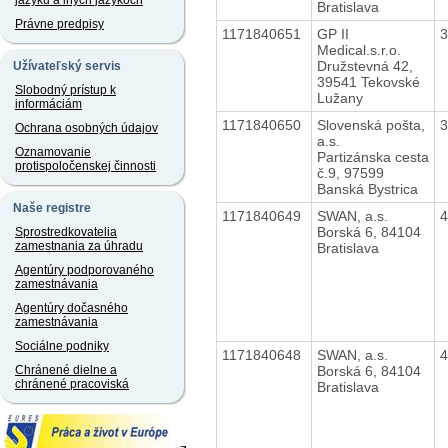
jazyku a iných jazykoch
Bratislava
Právne predpisy
1171840651
GP II
Medical.s.r.o.
Družstevná 42,
Užívateľský servis
39541 Tekovské
Slobodný prístup k
Lužany
informáciám
1171840650
Slovenská pošta,
Ochrana osobných údajov
a.s.
Oznamovanie
Partizánska cesta
protispoločenskej činnosti
č.9, 97599
Banská Bystrica
Naše registre
1171840649
SWAN, a.s.
Borská 6, 84104
Sprostredkovatelia
zamestnania za úhradu
Bratislava
Agentúry podporovaného
zamestnávania
Agentúry dočasného
zamestnávania
Sociálne podniky
1171840648
SWAN, a.s.
Borská 6, 84104
Chránené dielne a
chránené pracoviská
Bratislava