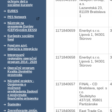
ochrany detí a
a.s.
sociálnej kurately
Lazaretská 23,
EURES
81109 Bratislava
1
PES Network
Nástroje na
prepojenie Európy
(CEF)/Systém EESSI
1171840659
Enerbyt s.r.o.
Lipová 1, 94301
Európsky sociálny
Štúrovo
fond
Fond pre azyl,
migráciu a integráciu
Integrovaný
1171840658
Enerbyt s.r.o.
regionálny operačný
Lipová 1, 94301
program 2014 - 2020
Štúrovo
Operačný program
Kvalita životného
prostredia
Národné projekty -
1171840657
FINAL - CD
Oznámenia o
Bratislava, spol. s
možnosti
predkladania žiadostí
r.o.
o poskytnutie
Škultétyho
finančného príspevku
437/18, 95801
Partizánske
Štatistiky
1171840656
East Trade Co.
Zverejňovanie zmlúv,