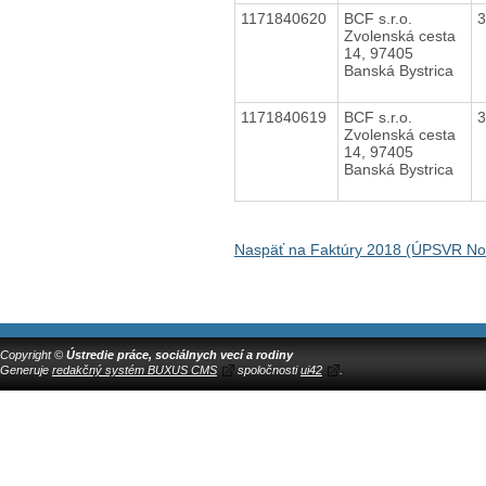
1171840620
BCF s.r.o.
Zvolenská cesta
14, 97405
Banská Bystrica
1171840619
BCF s.r.o.
Zvolenská cesta
14, 97405
Banská Bystrica
Naspäť na Faktúry 2018 (ÚPSVR N
Copyright ©
Ústredie práce, sociálnych vecí a rodiny
Generuje
redakčný systém BUXUS CMS
spoločnosti
ui42
.