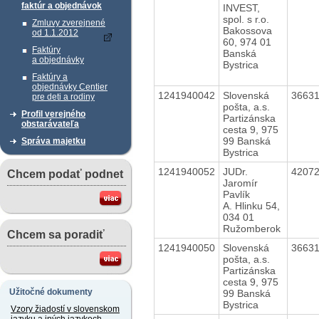
faktúr a objednávok
INVEST,
spol. s r.o.
Zmluvy zverejnené
Bakossova
od 1.1.2012
60, 974 01
Faktúry
Banská
a objednávky
Bystrica
Faktúry a
objednávky Centier
1241940042
Slovenská
3663
pre deti a rodiny
pošta, a.s.
Profil verejného
Partizánska
obstarávateľa
cesta 9, 975
99 Banská
Správa majetku
Bystrica
1241940052
JUDr.
4207
Chcem podať podnet
Jaromír
Pavlík
A. Hlinku 54,
034 01
Ružomberok
Chcem sa poradiť
1241940050
Slovenská
3663
pošta, a.s.
Partizánska
cesta 9, 975
Užitočné dokumenty
99 Banská
Bystrica
Vzory žiadostí v slovenskom