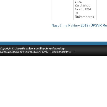
s.r.o.
Za dráhou
472/3, 034
01
Ružomberok
Naspäť na Faktúry 2019 (ÚPSVR R
Copyright ©
Ústredie práce, sociálnych vecí a rodiny
Generuje
redakčný systém BUXUS CMS
spoločnosti
ui42
.