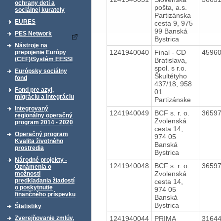
ochrany detí a
pošta, a.s.
sociálnej kurately
Partizánska
EURES
cesta 9, 975
99 Banská
PES Network
Bystrica
Nástroje na
1241940040
Final - CD
4596
prepojenie Európy
(CEF)/Systém EESSI
Bratislava,
spol. s r.o.
Európsky sociálny
Škultétyho
fond
437/18, 958
Fond pre azyl,
01
migráciu a integráciu
Partizánske
Integrovaný
1241940049
BCF s. r. o.
3659
regionálny operačný
Zvolenská
program 2014 - 2020
cesta 14,
Operačný program
974 05
Kvalita životného
Banská
prostredia
Bystrica
Národné projekty -
1241940048
BCF s. r. o.
3659
Oznámenia o
Zvolenská
možnosti
predkladania žiadostí
cesta 14,
o poskytnutie
974 05
finančného príspevku
Banská
Bystrica
Štatistiky
1241940044
PRIMA
3164
Zverejňovanie zmlúv,