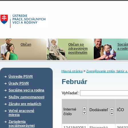
Občan
Občan so
Sociál
zdravotným
a rodi
postihnutím
>
Hlavná stránka
Zverejňovanie zmlúv, faktúr 
Ústredie PSVR
Február
Úrady PSVR
Sociálne veci a rodina
Vyhľadať:
Služby zamestnanosti
Záruky pre mladých
Interné
Dodávateľ
IČO
Voľné pracovné
číslo
miesta
Zariadenia
sociálnoprávnej
1241940051
Slovenská
3663