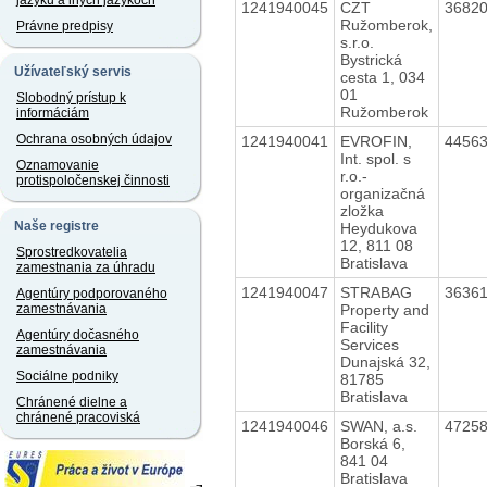
jazyku a iných jazykoch
1241940045
CZT
3682
Ružomberok,
Právne predpisy
s.r.o.
Bystrická
Užívateľský servis
cesta 1, 034
01
Slobodný prístup k
Ružomberok
informáciám
Ochrana osobných údajov
1241940041
EVROFIN,
4456
Int. spol. s
Oznamovanie
r.o.-
protispoločenskej činnosti
organizačná
zložka
Naše registre
Heydukova
12, 811 08
Sprostredkovatelia
Bratislava
zamestnania za úhradu
1241940047
STRABAG
3636
Agentúry podporovaného
Property and
zamestnávania
Facility
Agentúry dočasného
Services
zamestnávania
Dunajská 32,
Sociálne podniky
81785
Bratislava
Chránené dielne a
chránené pracoviská
1241940046
SWAN, a.s.
4725
Borská 6,
841 04
Bratislava