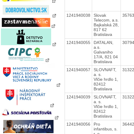
1241940038
Slovak
3576
Telecom, a.s.
Bajkalská 28,
817 62
Bratislava
1241940055
DATALAN,
3079
a.s.
Galvaniho
17/A, 821 04
Bratislava
1241940057
SLOVNAFT,
3132
a. s.
Vlčie hrdlo 1,
82412
Bratislava
1241940039
SLOVNAFT,
3132
a. s.
Vlčie hrdlo 1,
82412
Bratislava
1241940056
Pro
3644
infantibus, s.
r. o.