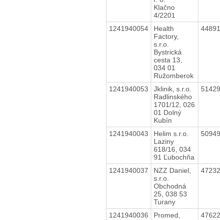
Klačno
4/2201
1241940054
Health
4489
Factory,
s.r.o.
Bystrická
cesta 13,
034 01
Ružomberok
1241940053
Jklinik, s.r.o.
5142
Radlinského
1701/12, 026
01 Dolný
Kubín
1241940043
Helim s.r.o.
5094
Laziny
618/16, 034
91 Ľubochňa
1241940037
NZZ Daniel,
4723
s.r.o.
Obchodná
25, 038 53
Turany
1241940036
Promed,
4762