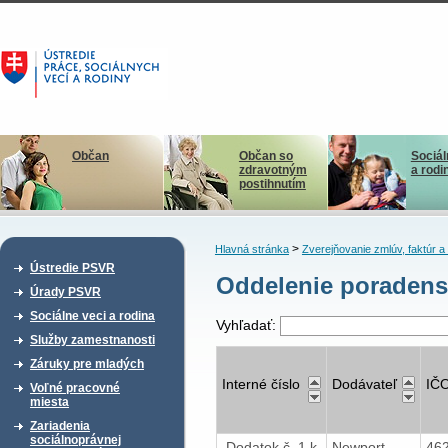
Občan
Občan so
Sociál
zdravotným
a rodi
postihnutím
>
Hlavná stránka
Zverejňovanie zmlúv, faktúr 
Ústredie PSVR
Oddelenie poradenst
Úrady PSVR
Sociálne veci a rodina
Vyhľadať:
Služby zamestnanosti
Záruky pre mladých
Interné číslo
Dodávateľ
IČ
Voľné pracovné
miesta
Zariadenia
sociálnoprávnej
Dodatok č. 1 k
Newport
46