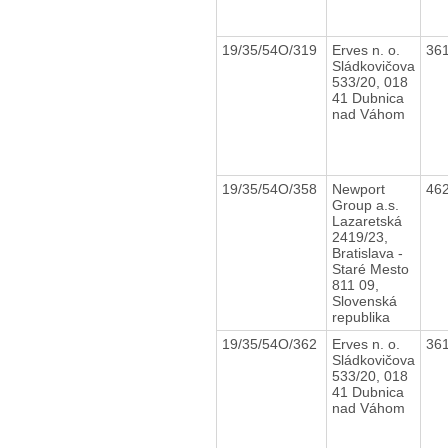
19/35/54O/319
Erves n. o.
36
Sládkovičova
533/20, 018
41 Dubnica
nad Váhom
19/35/54O/358
Newport
46
Group a.s.
Lazaretská
2419/23,
Bratislava -
Staré Mesto
811 09,
Slovenská
republika
19/35/54O/362
Erves n. o.
36
Sládkovičova
533/20, 018
41 Dubnica
nad Váhom