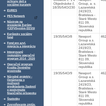
ochrany detí a
Objednávke č.
Group, a. s.
sociálnej kurately
18/35/54O/230
Lazaretská
EURES
2419/23,
Bratislava -
PES Network
Staré Mesto
Nástroje na
811 09,
prepojenie Európy
Slovenská
(CEF)/Systém EESSI
republika
Európsky sociálny
19/35/54O/8
Newport
46
fond
Group a.s.
Fond pre azyl,
Lazaretská
migráciu a integráciu
2419/23,
Bratislava -
Integrovaný
Staré Mesto
regionálny operačný
program 2014 - 2020
811 09,
Slovenská
Operačný program
republika
Kvalita životného
prostredia
19/35/54O/9
Newport
46
Group a.s.
Národné projekty -
Oznámenia o
Lazaretská
možnosti
2419/23,
predkladania žiadostí
Bratislava -
o poskytnutie
Staré Mesto
finančného príspevku
811 09,
Štatistiky
Slovenská
republika
Zverejňovanie zmlúv,