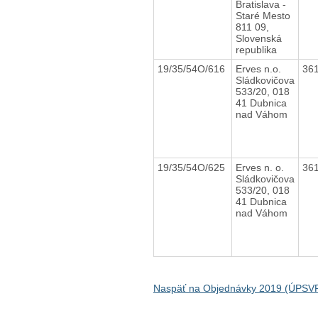
Bratislava -
Staré Mesto
811 09,
Slovenská
republika
19/35/54O/616
Erves n.o.
36
Sládkovičova
533/20, 018
41 Dubnica
nad Váhom
19/35/54O/625
Erves n. o.
36
Sládkovičova
533/20, 018
41 Dubnica
nad Váhom
Naspäť na Objednávky 2019 (ÚPS