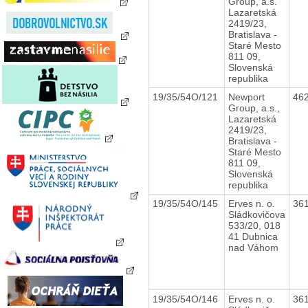
Group, a.s.
Lazaretská
2419/23,
Bratislava -
Staré Mesto
811 09,
Slovenská
republika
19/35/54O/121
Newport
46
Group, a.s.,
Lazaretská
2419/23,
Bratislava -
Staré Mesto
811 09,
Slovenská
republika
19/35/54O/145
Erves n. o.
36
Sládkovičova
533/20, 018
41 Dubnica
nad Váhom
19/35/54O/146
Erves n. o.
36