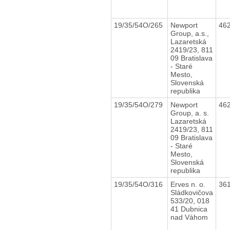
19/35/54O/265
Newport
46
Group, a.s.,
Lazaretská
2419/23, 811
09 Bratislava
- Staré
Mesto,
Slovenská
republika
19/35/54O/279
Newport
46
Group, a. s.
Lazaretská
2419/23, 811
09 Bratislava
- Staré
Mesto,
Slovenská
republika
19/35/54O/316
Erves n. o.
36
Sládkovičova
533/20, 018
41 Dubnica
nad Váhom