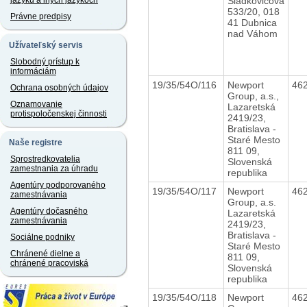
Sládkovičova
jazyku a iných jazykoch
533/20, 018
Právne predpisy
41 Dubnica
nad Váhom
Užívateľský servis
Slobodný prístup k
informáciám
19/35/54O/116
Newport
46
Ochrana osobných údajov
Group, a.s.,
Oznamovanie
Lazaretská
protispoločenskej činnosti
2419/23,
Bratislava -
Staré Mesto
Naše registre
811 09,
Sprostredkovatelia
Slovenská
zamestnania za úhradu
republika
Agentúry podporovaného
19/35/54O/117
Newport
46
zamestnávania
Group, a.s.
Agentúry dočasného
Lazaretská
zamestnávania
2419/23,
Bratislava -
Sociálne podniky
Staré Mesto
Chránené dielne a
811 09,
chránené pracoviská
Slovenská
republika
19/35/54O/118
Newport
46