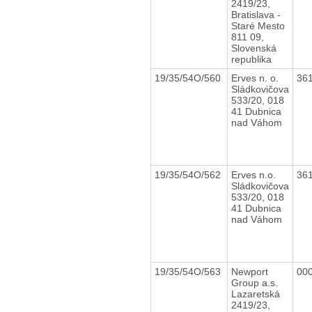
2419/23,
Bratislava -
Staré Mesto
811 09,
Slovenská
republika
19/35/54O/560
Erves n. o.
36
Sládkovičova
533/20, 018
41 Dubnica
nad Váhom
19/35/54O/562
Erves n.o.
36
Sládkovičova
533/20, 018
41 Dubnica
nad Váhom
19/35/54O/563
Newport
00
Group a.s.
Lazaretská
2419/23,