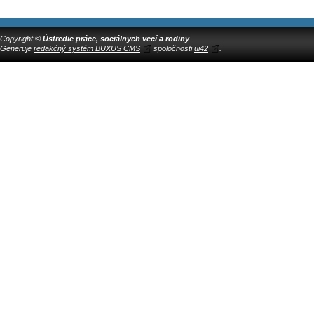
Copyright ©
Ústredie práce, sociálnych vecí a rodiny
Generuje
redakčný systém BUXUS CMS
spoločnosti
ui42
.