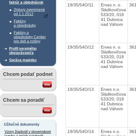
faktúr a objednávok
19/35/54O/11
Erves n. o.
36
Sládkovičova
Zmluvy zverejnené
od 1.1.2012
533/20, 018
41 Dubnica
Faktúry
nad Váhom
a objednávky
Faktúry a
objednávky Centier
pre deti a rodiny
19/35/54O/12
Erves n. o.
36
Profil verejného
Sládkovičova
obstarávateľa
533/20, 018
Správa majetku
41 Dubnica
nad Váhom
Chcem podať podnet
19/35/54O/13
Erves n.o.
36
Sládkovičova
533/20, 018
Chcem sa poradiť
41 Dubnica
nad Váhom
Užitočné dokumenty
19/35/54O/14
Erves n.o.
36
Vzory žiadostí v slovenskom