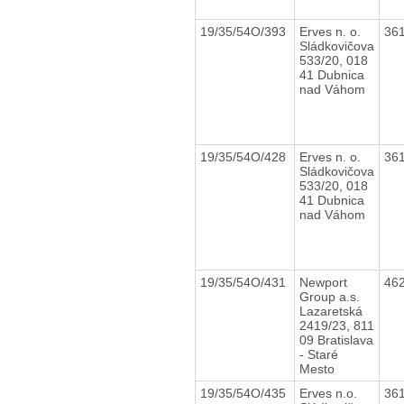
19/35/54O/393
Erves n. o.
36
Sládkovičova
533/20, 018
41 Dubnica
nad Váhom
19/35/54O/428
Erves n. o.
36
Sládkovičova
533/20, 018
41 Dubnica
nad Váhom
19/35/54O/431
Newport
46
Group a.s.
Lazaretská
2419/23, 811
09 Bratislava
- Staré
Mesto
19/35/54O/435
Erves n.o.
36