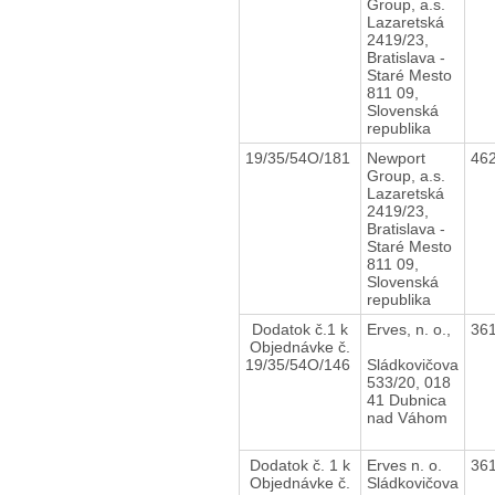
Group, a.s.
Lazaretská
2419/23,
Bratislava -
Staré Mesto
811 09,
Slovenská
republika
19/35/54O/181
Newport
46
Group, a.s.
Lazaretská
2419/23,
Bratislava -
Staré Mesto
811 09,
Slovenská
republika
Dodatok č.1 k
Erves, n. o.,
36
Objednávke č.
19/35/54O/146
Sládkovičova
533/20, 018
41 Dubnica
nad Váhom
Dodatok č. 1 k
Erves n. o.
36
Objednávke č.
Sládkovičova