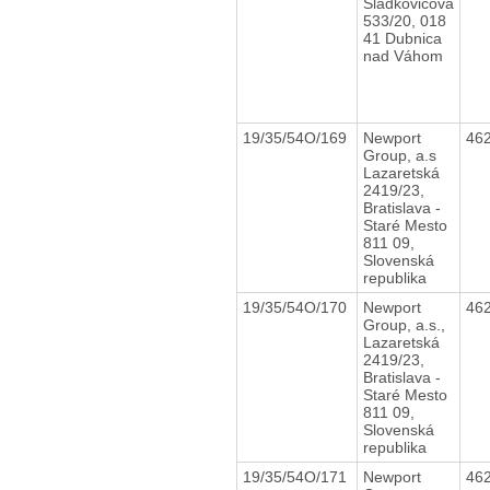
Sládkovičova
533/20, 018
41 Dubnica
nad Váhom
19/35/54O/169
Newport
46
Group, a.s
Lazaretská
2419/23,
Bratislava -
Staré Mesto
811 09,
Slovenská
republika
19/35/54O/170
Newport
46
Group, a.s.,
Lazaretská
2419/23,
Bratislava -
Staré Mesto
811 09,
Slovenská
republika
19/35/54O/171
Newport
46