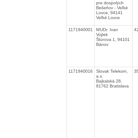
pre dospolých
Bešeňov - Veľké
Lovce, 94141
Veľké Lovce
1171940001
MUDr. Ivan
4
Vojtek
Štúrova 1, 94101
Bánov
1171940016
Slovak Telekom,
3
a.s.
Bajkalská 28,
81762 Bratislava