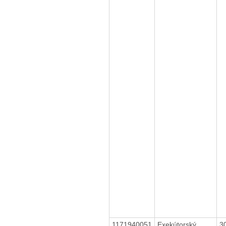
1171940051
Exekútorský
3