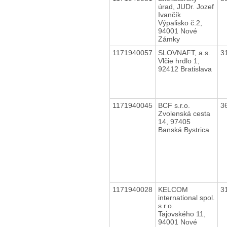
úrad, JUDr. Jozef
Ivančík
Výpalisko č.2,
94001 Nové
Zámky
1171940057
SLOVNAFT, a.s.
3
Vlčie hrdlo 1,
92412 Bratislava
1171940045
BCF s.r.o.
3
Zvolenská cesta
14, 97405
Banská Bystrica
1171940028
KELCOM
3
international spol.
s r.o.
Tajovského 11,
94001 Nové