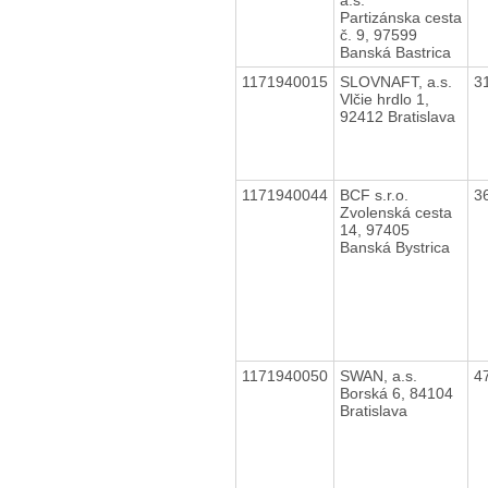
Partizánska cesta
č. 9, 97599
Banská Bastrica
1171940015
SLOVNAFT, a.s.
3
Vlčie hrdlo 1,
92412 Bratislava
1171940044
BCF s.r.o.
3
Zvolenská cesta
14, 97405
Banská Bystrica
1171940050
SWAN, a.s.
4
Borská 6, 84104
Bratislava