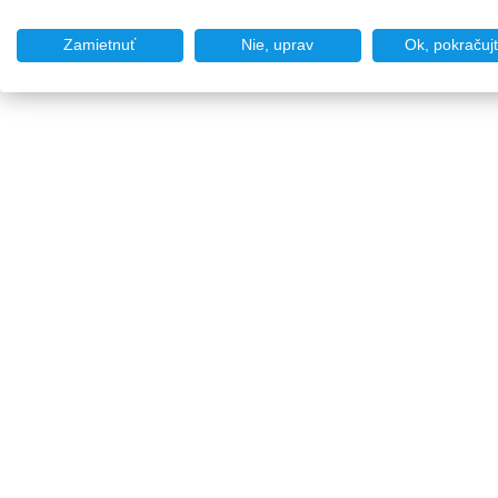
Zamietnuť
Nie, uprav
Ok, pokračuj