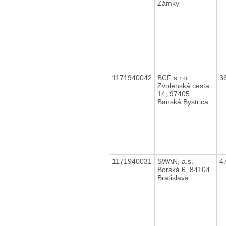
Zámky
1171940042
BCF s.r.o.
3
Zvolenská cesta
14, 97405
Banská Bystrica
1171940031
SWAN, a.s.
4
Borská 6, 84104
Bratislava