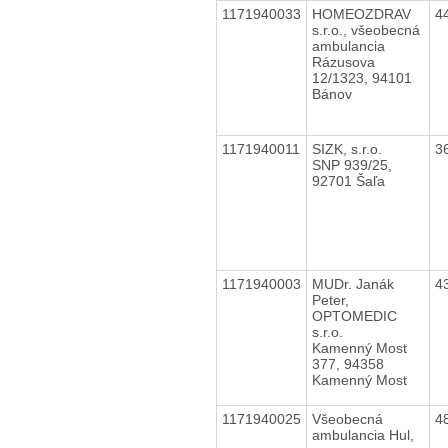
1171940033
HOMEOZDRAV
4
s.r.o., všeobecná
ambulancia
Rázusova
12/1323, 94101
Bánov
1171940011
SIZK, s.r.o.
3
SNP 939/25,
92701 Šaľa
1171940003
MUDr. Janák
4
Peter,
OPTOMEDIC
s.r.o.
Kamenný Most
377, 94358
Kamenný Most
1171940025
Všeobecná
4
ambulancia Hul,