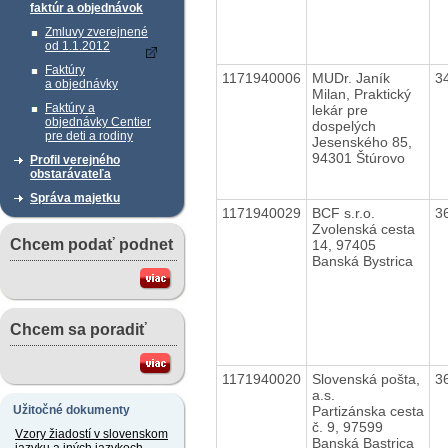
faktúr a objednávok
Zmluvy zverejnené
od 1.1.2012
Faktúry
1171940006
MUDr. Janík
3
a objednávky
Milan, Praktický
Faktúry a
lekár pre
objednávky Centier
dospelých
pre deti a rodiny
Jesenského 85,
94301 Štúrovo
Profil verejného
obstarávateľa
Správa majetku
1171940029
BCF s.r.o.
3
Zvolenská cesta
Chcem podať podnet
14, 97405
Banská Bystrica
Chcem sa poradiť
1171940020
Slovenská pošta,
3
a.s.
Partizánska cesta
Užitočné dokumenty
č. 9, 97599
Vzory žiadostí v slovenskom
Banská Bastrica