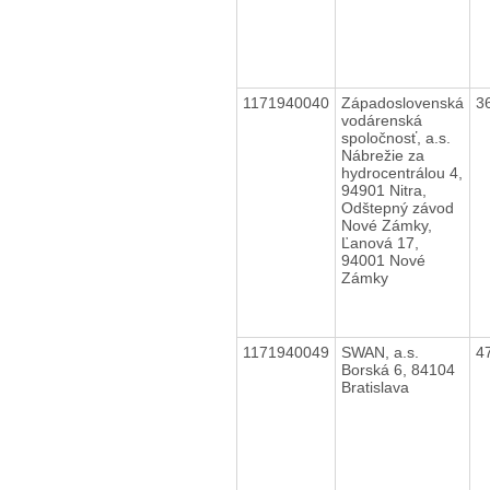
1171940040
Západoslovenská
3
vodárenská
spoločnosť, a.s.
Nábrežie za
hydrocentrálou 4,
94901 Nitra,
Odštepný závod
Nové Zámky,
Ľanová 17,
94001 Nové
Zámky
1171940049
SWAN, a.s.
4
Borská 6, 84104
Bratislava