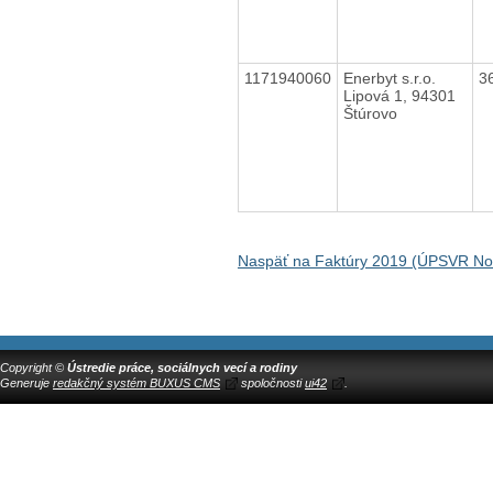
1171940060
Enerbyt s.r.o.
3
Lipová 1, 94301
Štúrovo
Naspäť na Faktúry 2019 (ÚPSVR N
Copyright ©
Ústredie práce, sociálnych vecí a rodiny
Generuje
redakčný systém BUXUS CMS
spoločnosti
ui42
.