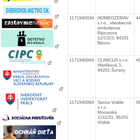
1171940034
HOMEOZDRAV
4
s.r.o., všeobecná
ambulancia
Rázusova
12/1323, 94101
Bánov
1171940004
CLINICUS s.r.o.
4
Hledíková 3,
94201 Šurany
1171940064
Sanos Vráble
3
s.r.o.
Moravská
1211/31, 95201
Vráble