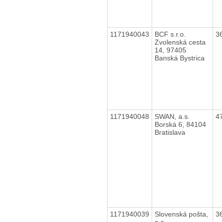
1171940043
BCF s.r.o.
3
Zvolenská cesta
14, 97405
Banská Bystrica
1171940048
SWAN, a.s.
4
Borská 6, 84104
Bratislava
1171940039
Slovenská pošta,
3
a.s.