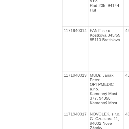
s.r.o.
Rad 205, 94144
Hul
1171940014
FANIT s.r.o.
4
Kôstková 345/55,
85110 Bratislava
1171940019
MUDr. Janák
4
Peter,
OPTPMEDIC
a.r.o.
Kamenný Most
377, 94358
Kamenný Most
1171940017
NOVOLEK, s.r.o.
4
G. Czuczora 11,
94002 Nové
Zámky