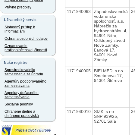
jazyku a iných jazykoch
Právne predpisy
1171940063
Západoslovenská
3
vodárenská
Užívateľský servis
spoločnosť, a.s.
Nábrežie za
Slobodný prístup k
hydrocentrálou 4,
informáciám
94901 Nitra,
Ochrana osobných údajov
Odštepný závod
Nové Zámky,
Oznamovanie
Ľanová 17,
protispoločenskej činnosti
94001 Nové
Zámky
Naše registre
Sprostredkovatelia
1171940005
BIELMED, s.r.o.
4
zamestnania za úhradu
Smetanova 17,
94301 Štúrovo
Agentúry podporovaného
zamestnávania
Agentúry dočasného
zamestnávania
Sociálne podniky
1171940010
SIZK, s.r.o.
3
Chránené dielne a
chránené pracoviská
SNP 939/25,
92701 Šaľa