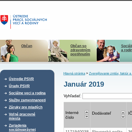
Občan
Občan so
Sociál
zdravotným
a rodi
postihnutím
>
Hlavná stránka
Zverejňovanie zmlúv, faktúr 
Ústredie PSVR
Január 2019
Úrady PSVR
Sociálne veci a rodina
Vyhľadať:
Služby zamestnanosti
Záruky pre mladých
Interné
Dodávateľ
I
Voľné pracovné
číslo
miesta
Zariadenia
sociálnoprávnej
1171940038
Slovenská pošta,
3