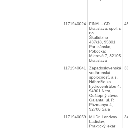
1171940024
FINAL - CD
4
Bratislava, spol. s
r.o.
Škultétzho
437/18, 95801
Partizánske,
Pobočka:
Mierová 7, 82105
Bratislava
1171940041
Západoslovenská
3
vodárenská
spoločnosť, a.s.
Nábrežie za
hydrocentrálou 4,
94901 Nitra,
Odštepný závod
Galanta, ul. P.
Pázmanya 4,
92700 Šaľa
1171940059
MUDr. Lendvay
3
Ladislav,
Praktický lekár