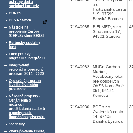
ochrany detí a
a.s.
sociálnej kurately
Partizánska cesta
EURES
č. 9, 97599
Banská Bastrica
PES Network
1171940065
BIELMED, s.r.o.
4
Nástroje na
Smetanova 17,
prepojenie Európy
(CEF)/Systém EESSI
94301 Štúrovo
Európsky sociálny
fond
Fond pre azyl,
migráciu a integráciu
Integrovaný
1171940062
MUDr. Garban
3
regionálny operačný
Marian,
program 2014 - 2020
Všeobecný lekár
pre dospelých
Operačný program
Kvalita životného
ObZS Komoča č.
prostredia
351, 94121
Komoča
Národné projekty -
Oznámenia o
možnosti
1171940030
BCF s.r.o.
3
predkladania žiadostí
Zvolenská cesta
o poskytnutie
14, 97405
finančného príspevku
Banská Bystrica
Štatistiky
Zverejňovanie zmlúv,