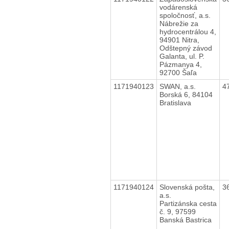
vodárenská
spoločnosť, a.s.
Nábrežie za
hydrocentrálou 4,
94901 Nitra,
Odštepný závod
Galanta, ul. P.
Pázmanya 4,
92700 Šaľa
1171940123
SWAN, a.s.
4
Borská 6, 84104
Bratislava
1171940124
Slovenská pošta,
3
a.s.
Partizánska cesta
č. 9, 97599
Banská Bastrica