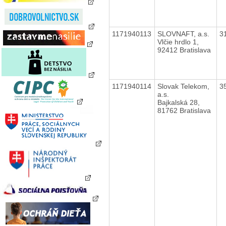
1171940113
SLOVNAFT, a.s.
3
Vlčie hrdlo 1,
92412 Bratislava
1171940114
Slovak Telekom,
3
a.s.
Bajkalská 28,
81762 Bratislava