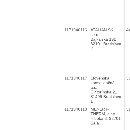
1171940116
ATALIAN SK
4
s.r.o.
Bajkalská 19B,
82101 Bratislava
2
1171940117
Slovenská
3
konsolidačná,
a.s.
Cintorínska 21,
81499 Bratislava
1
1171940118
MENERT-
3
THERM, s.r.o.
Hlboká 3, 92701
Šaľa