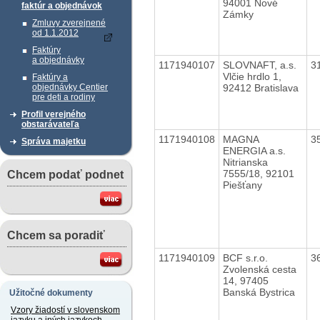
94001 Nové
faktúr a objednávok
Zámky
Zmluvy zverejnené
od 1.1.2012
Faktúry
a objednávky
1171940107
SLOVNAFT, a.s.
3
Vlčie hrdlo 1,
Faktúry a
92412 Bratislava
objednávky Centier
pre deti a rodiny
Profil verejného
obstarávateľa
1171940108
MAGNA
3
Správa majetku
ENERGIA a.s.
Nitrianska
7555/18, 92101
Chcem podať podnet
Piešťany
Chcem sa poradiť
1171940109
BCF s.r.o.
3
Zvolenská cesta
14, 97405
Banská Bystrica
Užitočné dokumenty
Vzory žiadostí v slovenskom