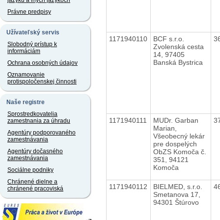
jazyku a iných jazykoch
Právne predpisy
Užívateľský servis
1171940110
BCF s.r.o.
3
Slobodný prístup k
Zvolenská cesta
informáciám
14, 97405
Banská Bystrica
Ochrana osobných údajov
Oznamovanie
protispoločenskej činnosti
Naše registre
Sprostredkovatelia
1171940111
MUDr. Garban
3
zamestnania za úhradu
Marian,
Agentúry podporovaného
Všeobecný lekár
zamestnávania
pre dospelých
ObZS Komoča č.
Agentúry dočasného
zamestnávania
351, 94121
Komoča
Sociálne podniky
Chránené dielne a
1171940112
BIELMED, s.r.o.
4
chránené pracoviská
Smetanova 17,
94301 Štúrovo