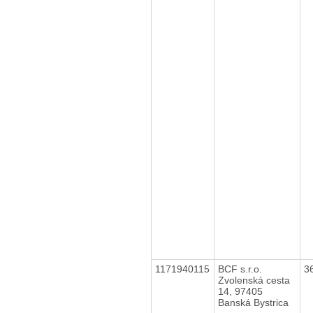
1171940115
BCF s.r.o.
3
Zvolenská cesta
14, 97405
Banská Bystrica