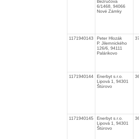
Bezručova
6/1468, 94066
Nové Zámky
1171940143
Peter Hlozák
3
P. Jilemnického
126/6, 94111
Palárikovo
1171940144
Enerbyt s.r.o.
3
Lipová 1, 94301
Štúrovo
1171940145
Enerbyt s.r.o.
3
Lipová 1, 94301
Štúrovo