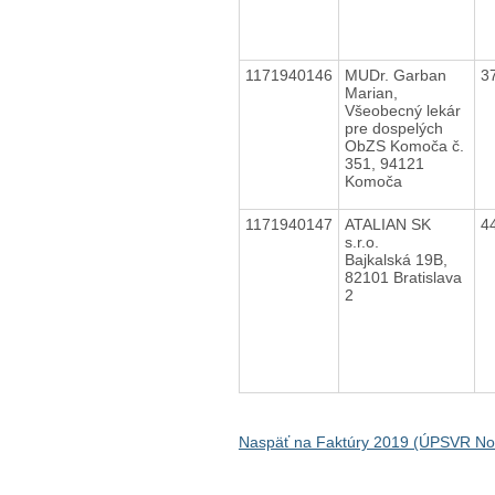
1171940146
MUDr. Garban
3
Marian,
Všeobecný lekár
pre dospelých
ObZS Komoča č.
351, 94121
Komoča
1171940147
ATALIAN SK
4
s.r.o.
Bajkalská 19B,
82101 Bratislava
2
Naspäť na Faktúry 2019 (ÚPSVR N