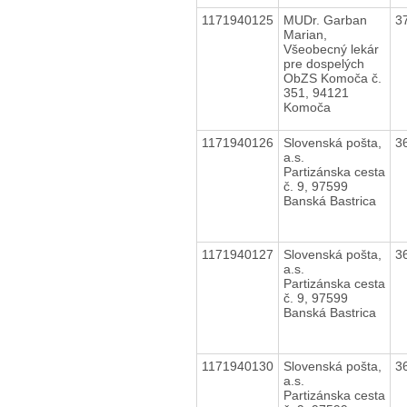
1171940125
MUDr. Garban
3
Marian,
Všeobecný lekár
pre dospelých
ObZS Komoča č.
351, 94121
Komoča
1171940126
Slovenská pošta,
3
a.s.
Partizánska cesta
č. 9, 97599
Banská Bastrica
1171940127
Slovenská pošta,
3
a.s.
Partizánska cesta
č. 9, 97599
Banská Bastrica
1171940130
Slovenská pošta,
3
a.s.
Partizánska cesta