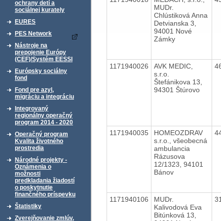
ochrany detí a
MUDr.
sociálnej kurately
Chlústiková Anna
EURES
Detvianska 3,
94001 Nové
PES Network
Zámky
Nástroje na
prepojenie Európy
(CEF)/Systém EESSI
1171940026
AVK MEDIC,
4
Európsky sociálny
s.r.o.
fond
Štefánikova 13,
94301 Štúrovo
Fond pre azyl,
migráciu a integráciu
Integrovaný
regionálny operačný
program 2014 - 2020
1171940035
HOMEOZDRAV
4
Operačný program
s.r.o., všeobecná
Kvalita životného
ambulancia
prostredia
Rázusova
Národné projekty -
12/1323, 94101
Oznámenia o
Bánov
možnosti
predkladania žiadostí
o poskytnutie
finančného príspevku
1171940106
MUDr.
3
Štatistiky
Kalivodová Eva
Bitúnková 13,
Zverejňovanie zmlúv,