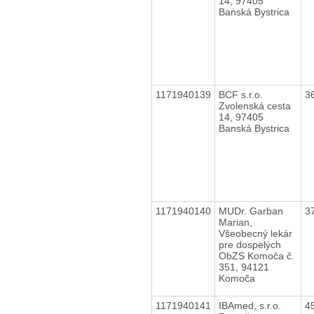
14, 97405
Banská Bystrica
1171940139
BCF s.r.o.
3
Zvolenská cesta
14, 97405
Banská Bystrica
1171940140
MUDr. Garban
3
Marian,
Všeobecný lekár
pre dospelých
ObZS Komoča č.
351, 94121
Komoča
1171940141
IBAmed, s.r.o.
4