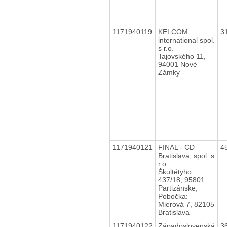
1171940119
KELCOM
3
international spol.
s r.o.
Tajovského 11,
94001 Nové
Zámky
1171940121
FINAL - CD
4
Bratislava, spol. s
r.o.
Škultétyho
437/18, 95801
Partizánske,
Pobočka:
Mierová 7, 82105
Bratislava
1171940122
Západoslovenská
3