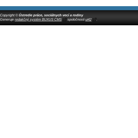
Copyright ©
Ústredie práce, sociálnych vecí a rodiny
Generuje
redakčný systém BUXUS CMS
spoločnosti
ui42
.