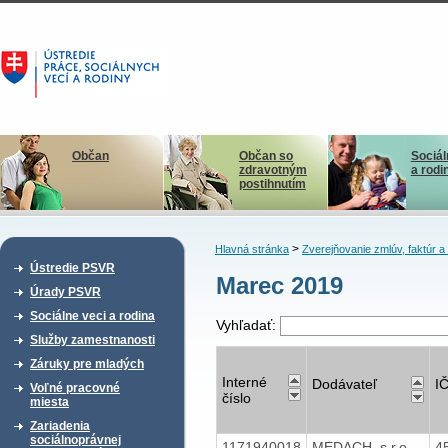
Občan
Občan so
Sociál
zdravotným
a rodi
postihnutím
>
Hlavná stránka
Zverejňovanie zmlúv, faktúr 
Ústredie PSVR
Marec 2019
Úrady PSVR
Sociálne veci a rodina
Vyhľadať:
Služby zamestnanosti
Záruky pre mladých
Interné
Dodávateľ
I
Voľné pracovné
číslo
miesta
Zariadenia
sociálnoprávnej
1171940018
MEDACH, s.r.o.,
4