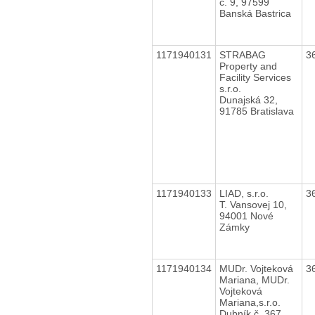
č. 9, 97599
Banská Bastrica
1171940131
STRABAG
3
Property and
Facility Services
s.r.o.
Dunajská 32,
91785 Bratislava
1171940133
LIAD, s.r.o.
3
T. Vansovej 10,
94001 Nové
Zámky
1171940134
MUDr. Vojteková
3
Mariana, MUDr.
Vojteková
Mariana,s.r.o.
Dubník č. 367,