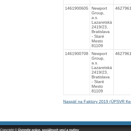
1461900605
Newport
462796
Group,
a.s.
Lazaretská
2419/23,
Bratislava
- Staré
Mesto
81109
1461900708
Newport
462796
Group,
a.s.
Lazaretská
2419/23,
Bratislava
- Staré
Mesto
81109
Naspäť na Faktúry 2019 (ÚPSVR K
Copyright ©
Ústredie práce, sociálnych vecí a rodiny