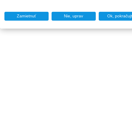
Zamietnuť
Nie, uprav
Ok, pokračuj