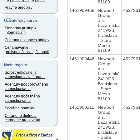
jazyku a iných jazykoch
81109
Právne predpisy
1461909466
Newport
462796
Group,
a.s.
Užívateľský servis
Lazaretská
Slobodný prístup k
2419/23,
informáciám
Bratislava
- Staré
Ochrana osobných údajov
Mesto
Oznamovanie
81109
protispoločenskej činnosti
1461909448
Newport
462796
Group,
Naše registre
a.s.
Sprostredkovatelia
Lazaretská
zamestnania za úhradu
2419/23,
Bratislava
Agentúry podporovaného
- Staré
zamestnávania
Mesto
Agentúry dočasného
81109
zamestnávania
1461908211
Newport
462796
Sociálne podniky
Group,
Chránené dielne a
a.s.
chránené pracoviská
Lazaretská
2419/23,
Bratislava
- Staré