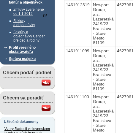
faktúr a objednávok
1461912319
Newport
462796
Group,
Zmluvy zverejnené
od 1.1.2012
a.s.
Lazaretská
Faktúry
2419/23,
a objednávky
Bratislava
Faktúry a
- Staré
objednávky Centier
Mesto
pre deti a rodiny
81109
Profil verejného
1461911099
Newport
462796
obstarávateľa
Group,
Správa majetku
a.s.
Lazaretská
2419/23,
Chcem podať podnet
Bratislava
- Staré
Mesto
81109
1461911100
Newport
462796
Chcem sa poradiť
Group,
a.s.
Lazaretská
2419/23,
Bratislava
Užitočné dokumenty
- Staré
Vzory žiadostí v slovenskom
Mesto