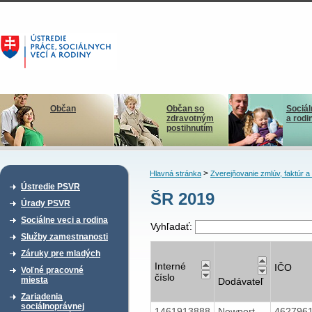
Občan
Občan so
Sociál
zdravotným
a rodi
postihnutím
>
Hlavná stránka
Zverejňovanie zmlúv, faktúr 
Ústredie PSVR
ŠR 2019
Úrady PSVR
Sociálne veci a rodina
Vyhľadať:
Služby zamestnanosti
Záruky pre mladých
Interné
IČO
Voľné pracovné
číslo
miesta
Dodávateľ
Zariadenia
sociálnoprávnej
1461913888
Newport
462796