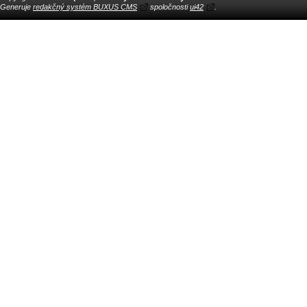
Generuje
redakčný systém BUXUS CMS
spoločnosti
ui42
.