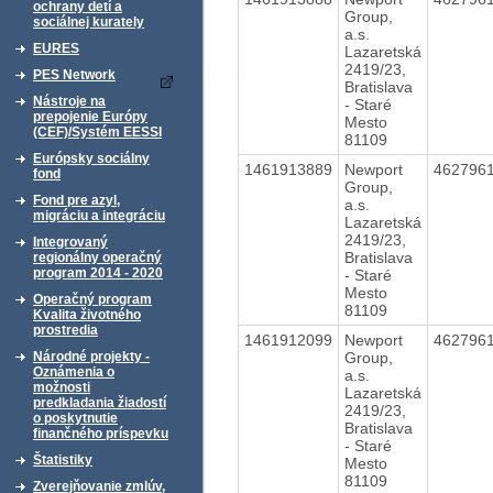
ochrany detí a
Group,
sociálnej kurately
a.s.
EURES
Lazaretská
2419/23,
PES Network
Bratislava
Nástroje na
- Staré
prepojenie Európy
Mesto
(CEF)/Systém EESSI
81109
Európsky sociálny
1461913889
Newport
462796
fond
Group,
Fond pre azyl,
a.s.
migráciu a integráciu
Lazaretská
2419/23,
Integrovaný
Bratislava
regionálny operačný
program 2014 - 2020
- Staré
Mesto
Operačný program
81109
Kvalita životného
prostredia
1461912099
Newport
462796
Group,
Národné projekty -
Oznámenia o
a.s.
možnosti
Lazaretská
predkladania žiadostí
2419/23,
o poskytnutie
Bratislava
finančného príspevku
- Staré
Štatistiky
Mesto
81109
Zverejňovanie zmlúv,