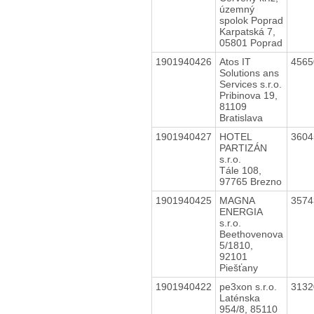
územný
spolok Poprad
Karpatská 7,
05801 Poprad
1901940426
Atos IT
456
Solutions ans
Services s.r.o.
Pribinova 19,
81109
Bratislava
1901940427
HOTEL
360
PARTIZÁN
s.r.o.
Tále 108,
97765 Brezno
1901940425
MAGNA
357
ENERGIA
s.r.o.
Beethovenova
5/1810,
92101
Piešťany
1901940422
pe3xon s.r.o.
313
Laténska
954/8, 85110