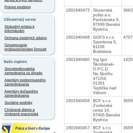
jazyku a iných jazykoch
Právne predpisy
1901940473
Slovenská
366
pošta a.s.
Partizánska 9,
Užívateľský servis
97599 Banská
Slobodný prístup k
Bystrica
informáciám
1901940468
GGFS s.r.o.
470
Ochrana osobných údajov
Sasinkova 5,
Oznamovanie
81108
protispoločenskej činnosti
Bratislava
1901940460
Ing.Igor
142
Naše registre
Škrobánek-
O.P.C.D.
Sprostredkovatelia
zamestnania za úhradu
Na Skotňu
471/54,
Agentúry podporovaného
01301
zamestnávania
Teplička nad
Agentúry dočasného
Váhom
zamestnávania
1901940458
BCF s.r.o.
365
Sociálne podniky
Zvolenská
cesta 14,
Chránené dielne a
chránené pracoviská
97405 Banská
Bystrica
1901940457
BCF s.r.o.
365
Zvolenská