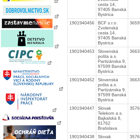
cesta 14,
97405 Banská
Bystrica
1901940456
BCF s.r.o.
365
Zvolenská
cesta 14,
97405 Banská
Bystrica
1901940453
Slovenská
366
pošta a.s.
Partizánska 9,
97599 Banská
Bystrica
1901940452
Slovenská
366
pošta a.s.
Partizánska 9,
97599 Banská
Bystrica
1901940447
Slovak
357
Telekom a.s.
Bajkalská 8,
81762
Bratislava
1901940438
Slovak
357