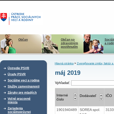
Občan
Občan so
Sociál
zdravotným
a rodi
postihnutím
>
Hlavná stránka
Zverejňovanie zmlúv, faktúr 
Ústredie PSVR
máj 2019
Úrady PSVR
Sociálne veci a rodina
Vyhľadať:
Služby zamestnanosti
Záruky pre mladých
Interné
Dodávateľ
IČO
Voľné pracovné
číslo
miesta
Zariadenia
1901940489
SOREA spol.
313
sociálnoprávnej
s r.o.