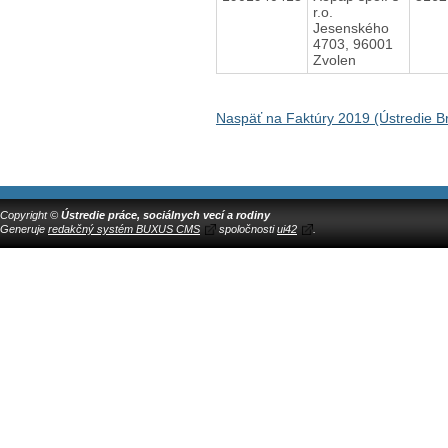
r.o.
Jesenského
4703, 96001
Zvolen
Naspäť na Faktúry 2019 (Ústredie Br
Copyright ©
Ústredie práce, sociálnych vecí a rodiny
Generuje
redakčný systém BUXUS CMS
spoločnosti
ui42
.