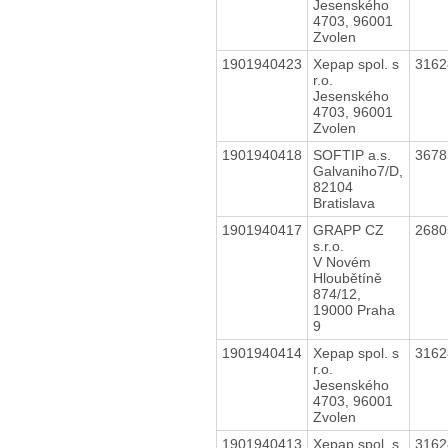
Jesenského
4703, 96001
Zvolen
1901940423
Xepap spol. s
316
r.o.
Jesenského
4703, 96001
Zvolen
1901940418
SOFTIP a.s.
367
Galvaniho7/D,
82104
Bratislava
1901940417
GRAPP CZ
268
s.r.o.
V Novém
Hloubětíně
874/12,
19000 Praha
9
1901940414
Xepap spol. s
316
r.o.
Jesenského
4703, 96001
Zvolen
1901940413
Xepap spol. s
316