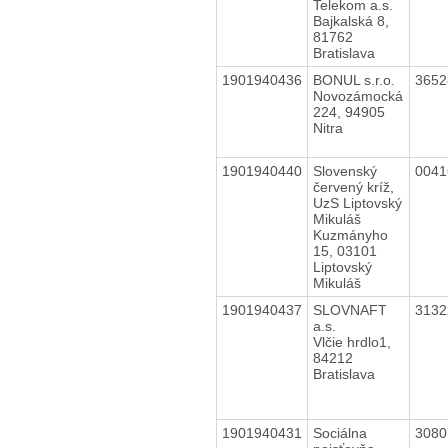
Telekom a.s.
Bajkalská 8,
81762
Bratislava
1901940436
BONUL s.r.o.
365
Novozámocká
224, 94905
Nitra
1901940440
Slovenský
004
červený kríž,
UzS Liptovský
Mikuláš
Kuzmányho
15, 03101
Liptovský
Mikuláš
1901940437
SLOVNAFT
313
a.s.
Vlčie hrdlo1,
84212
Bratislava
1901940431
Sociálna
308