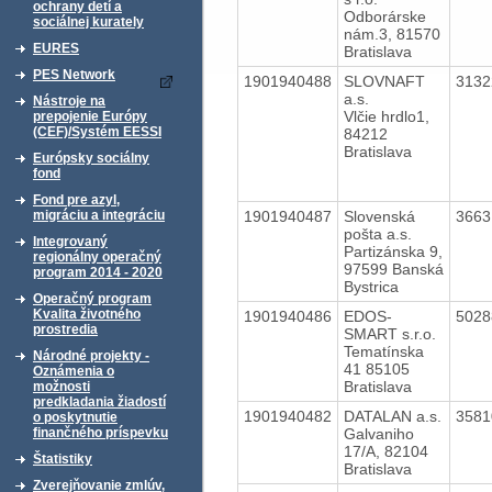
ochrany detí a
Odborárske
sociálnej kurately
nám.3, 81570
EURES
Bratislava
PES Network
1901940488
SLOVNAFT
313
a.s.
Nástroje na
Vlčie hrdlo1,
prepojenie Európy
(CEF)/Systém EESSI
84212
Bratislava
Európsky sociálny
fond
Fond pre azyl,
1901940487
Slovenská
366
migráciu a integráciu
pošta a.s.
Integrovaný
Partizánska 9,
regionálny operačný
97599 Banská
program 2014 - 2020
Bystrica
Operačný program
Kvalita životného
1901940486
EDOS-
502
prostredia
SMART s.r.o.
Tematínska
Národné projekty -
41 85105
Oznámenia o
Bratislava
možnosti
predkladania žiadostí
1901940482
DATALAN a.s.
358
o poskytnutie
Galvaniho
finančného príspevku
17/A, 82104
Štatistiky
Bratislava
Zverejňovanie zmlúv,