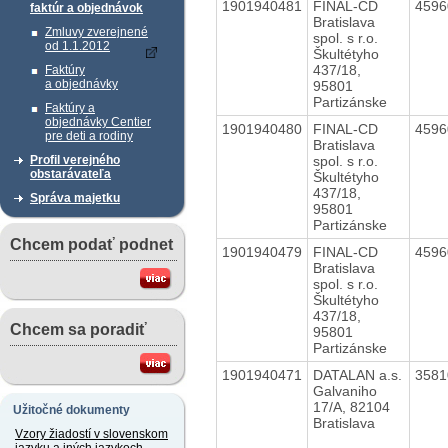
1901940481
FINAL-CD
459
faktúr a objednávok
Bratislava
Zmluvy zverejnené
spol. s r.o.
od 1.1.2012
Škultétyho
437/18,
Faktúry
a objednávky
95801
Partizánske
Faktúry a
objednávky Centier
1901940480
FINAL-CD
459
pre deti a rodiny
Bratislava
spol. s r.o.
Profil verejného
obstarávateľa
Škultétyho
437/18,
Správa majetku
95801
Partizánske
Chcem podať podnet
1901940479
FINAL-CD
459
Bratislava
spol. s r.o.
Škultétyho
437/18,
Chcem sa poradiť
95801
Partizánske
1901940471
DATALAN a.s.
358
Galvaniho
17/A, 82104
Užitočné dokumenty
Bratislava
Vzory žiadostí v slovenskom