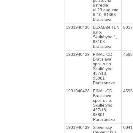
poisťovňa
ústredie
ul.29.augusta
8-10, 81363
Bratislava
1901940430
LEXMAN TEN
501
s.r.o.
Škultétyho 1,
83103
Bratislava
1901940429
FINAL-CD
459
Bratislava
spol. s r.o.
Škultétyho
437/18,
95801
Partizánske
1901940428
FINAL-CD
459
Bratislava
spol. s r.o.
Škultétyho
437/18,
95801
Partizánske
1901940439
Slovenský
004
Červený kríž,