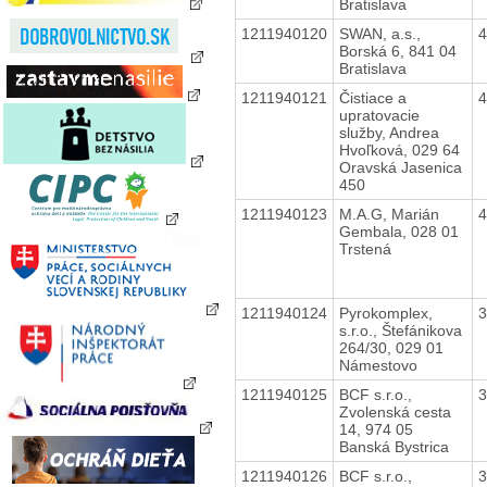
Bratislava
1211940120
SWAN, a.s.,
Borská 6, 841 04
Bratislava
1211940121
Čistiace a
upratovacie
služby, Andrea
Hvoľková, 029 64
Oravská Jasenica
450
1211940123
M.A.G, Marián
Gembala, 028 01
Trstená
1211940124
Pyrokomplex,
s.r.o., Štefánikova
264/30, 029 01
Námestovo
1211940125
BCF s.r.o.,
Zvolenská cesta
14, 974 05
Banská Bystrica
1211940126
BCF s.r.o.,