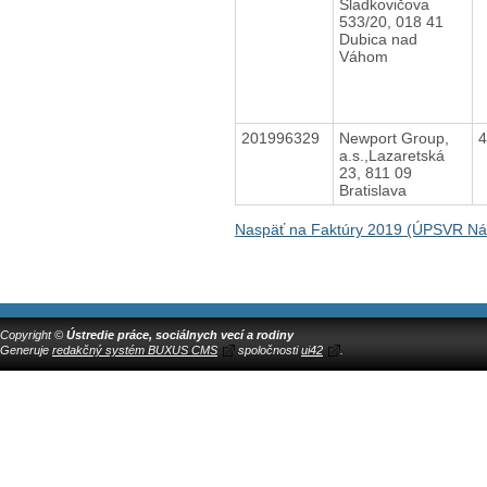
Sladkovičova
533/20, 018 41
Dubica nad
Váhom
201996329
Newport Group,
a.s.,Lazaretská
23, 811 09
Bratislava
Naspäť na Faktúry 2019 (ÚPSVR N
Copyright ©
Ústredie práce, sociálnych vecí a rodiny
Generuje
redakčný systém BUXUS CMS
spoločnosti
ui42
.