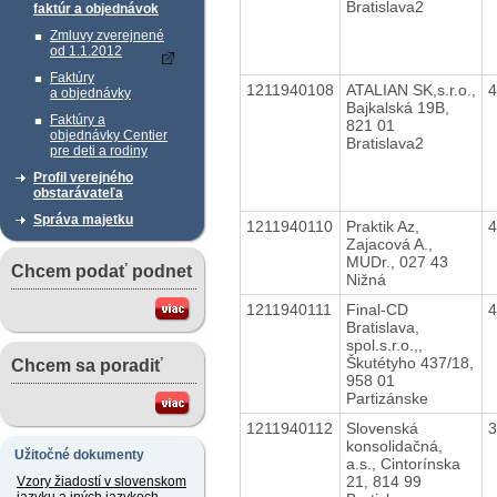
Bratislava2
faktúr a objednávok
Zmluvy zverejnené
od 1.1.2012
Faktúry
1211940108
ATALIAN SK,s.r.o.,
a objednávky
Bajkalská 19B,
Faktúry a
821 01
objednávky Centier
Bratislava2
pre deti a rodiny
Profil verejného
obstarávateľa
Správa majetku
1211940110
Praktik Az,
Zajacová A.,
MUDr., 027 43
Chcem podať podnet
Nižná
1211940111
Final-CD
Bratislava,
spol.s.r.o.,,
Škutétyho 437/18,
Chcem sa poradiť
958 01
Partizánske
1211940112
Slovenská
konsolidačná,
Užitočné dokumenty
a.s., Cintorínska
21, 814 99
Vzory žiadostí v slovenskom