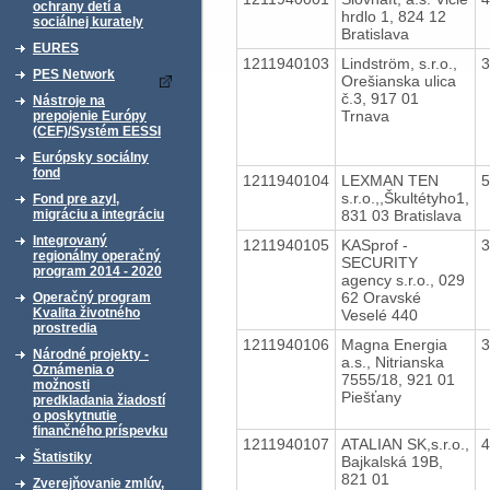
ochrany detí a
hrdlo 1, 824 12
sociálnej kurately
Bratislava
EURES
1211940103
Lindström, s.r.o.,
PES Network
Orešianska ulica
č.3, 917 01
Nástroje na
Trnava
prepojenie Európy
(CEF)/Systém EESSI
Európsky sociálny
fond
1211940104
LEXMAN TEN
s.r.o.,,Škultétyho1,
Fond pre azyl,
831 03 Bratislava
migráciu a integráciu
Integrovaný
1211940105
KASprof -
regionálny operačný
SECURITY
program 2014 - 2020
agency s.r.o., 029
62 Oravské
Operačný program
Kvalita životného
Veselé 440
prostredia
1211940106
Magna Energia
Národné projekty -
a.s., Nitrianska
Oznámenia o
7555/18, 921 01
možnosti
Piešťany
predkladania žiadostí
o poskytnutie
finančného príspevku
1211940107
ATALIAN SK,s.r.o.,
Štatistiky
Bajkalská 19B,
821 01
Zverejňovanie zmlúv,