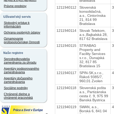
jazyku a iných jazykoch
Bratislava
Právne predpisy
1211940112
Slovenská
konsolidačná,
a.s., Cintorínska
Užívateľský servis
21, 814 99
Slobodný prístup k
Bratislava
informáciám
1211940114
Slovak Telekom,
Ochrana osobných údajov
a.s.,Bajkalská 28,
817 62 Bratislava
Oznamovanie
protispoločenskej činnosti
1211940115
STRABAG
Property and
Naše registre
Facility Services
s.r.o., Dunajská
Sprostredkovatelia
32, 817 85
zamestnania za úhradu
Bratislava 15
Agentúry podporovaného
zamestnávania
1211940117
SPIN-SK,s.r.o.,
Rákoš 9385/7,
Agentúry dočasného
960,01 Zvolen
zamestnávania
1211940118
Slovenská pošta
Sociálne podniky
a.s., Partizánska
Chránené dielne a
cesta č. 9, 975 99
chránené pracoviská
Banská Bystrica
1211940119
SWAN, a.s.,
Borská 6, 841 04