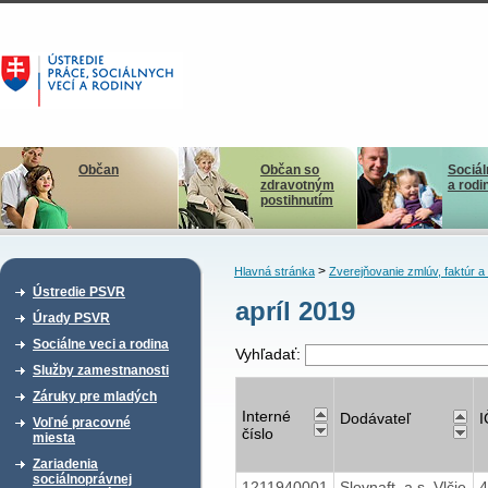
Občan
Občan so
Sociál
zdravotným
a rodi
postihnutím
>
Hlavná stránka
Zverejňovanie zmlúv, faktúr 
Ústredie PSVR
apríl 2019
Úrady PSVR
Sociálne veci a rodina
Vyhľadať:
Služby zamestnanosti
Záruky pre mladých
Interné
Dodávateľ
Voľné pracovné
číslo
miesta
Zariadenia
sociálnoprávnej
1211940001
Slovnaft, a.s. Vlčie