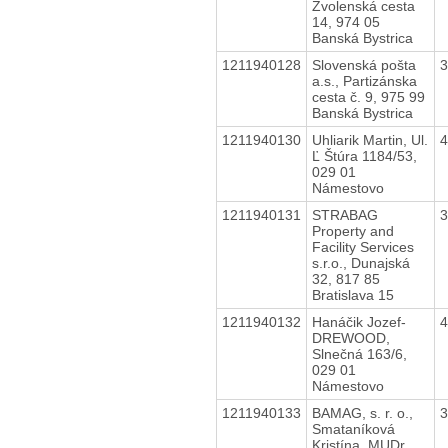
Zvolenská cesta
14, 974 05
Banská Bystrica
1211940128
Slovenská pošta
a.s., Partizánska
cesta č. 9, 975 99
Banská Bystrica
1211940130
Uhliarik Martin, Ul.
Ľ Štúra 1184/53,
029 01
Námestovo
1211940131
STRABAG
Property and
Facility Services
s.r.o., Dunajská
32, 817 85
Bratislava 15
1211940132
Hanáčik Jozef-
DREWOOD,
Slnečná 163/6,
029 01
Námestovo
1211940133
BAMAG, s. r. o.,
Smataníková
Kristína, MUDr.,