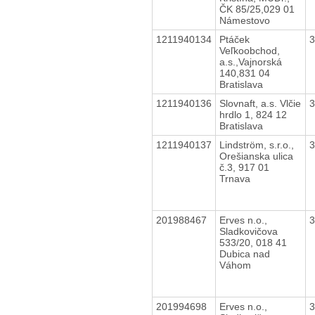
ČK 85/25,029 01
Námestovo
1211940134
Ptáček
Veľkoobchod,
a.s.,Vajnorská
140,831 04
Bratislava
1211940136
Slovnaft, a.s. Vlčie
hrdlo 1, 824 12
Bratislava
1211940137
Lindström, s.r.o.,
Orešianska ulica
č.3, 917 01
Trnava
201988467
Erves n.o.,
Sladkovičova
533/20, 018 41
Dubica nad
Váhom
201994698
Erves n.o.,