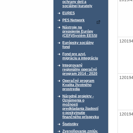
ochrany detí a
sociálnej kurately
EURES
PES Network
Nástroje na
prepojenie Európy
(CEF)/Systém EESSI
12019
Európsky sociálny
fond
Fond pre azyl,
migráciu a integráciu
Integrovaný
regionálny operačný
program 2014 - 2020
12019
Operačný program
Kvalita životného
prostredia
Národné projekty -
Oznámenia o
možnosti
predkladania žiadostí
o poskytnutie
12019
finančného príspevku
Štatistiky
Zverejňovanie zmlúv,