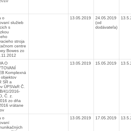
.2010
a o
13.05.2019
24.05.2019
13.5
ovaní služieb
(od
cich s
dodávateľa)
dzkou
neho
vacieho stroja
itačnom centre
tney Bowes zo
0.11.2012
A O
13.05.2019
15.05.2019
13.5
YTOVANÍ
EB Komplexná
 objektov
 SR a
ov ÚPSVaR Č.
B/41/2016-
 Č. z.
016 zo dňa
2016 vrátane
kov
a o
13.05.2019
17.05.2019
13.5
ovaní
munikačných