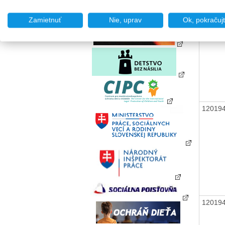
Zamietnuť
Nie, uprav
Ok, pokračuj
12019
12019
12019