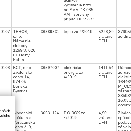
účinkov,
vyčistenie bŕzd
na SMV DK 065
AM - servisný
prípad UPS5833
40107
TEHOS,
36389331
teplo za 4/2019
5226,89
37905
s.r.o.
vrátane
zo dňa
Námestie
DPH
slobody
1269/3, 026
01 Dolný
Kubín
40106
BCF, s.r.o.
36597007
elektrická
1411,54
Rámco
Zvolenská
energia za
vrátane
združe
cesta 14,
4/2019
DPH
elektri
974 05
16446
Banská
M_ODS
Bystrica
zázna
33593/
16.08.
dodat
 našich
40105
Slovenská
36631124
P.O.BOX za
4,90
Žiados
velého
pošta, a.s.
4/2019
vrátane
spôso
Partizánska
DPH
podáva
cesta č. 9,
zásiel