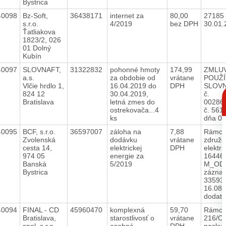
Bystrica
40098
Bz-Soft,
36438171
internet za
80,00
27185 
s.r.o.
4/2019
bez DPH
30.01
Ťatliakova
1823/2, 026
01 Dolný
Kubín
40097
SLOVNAFT,
31322832
pohonné hmoty
174,99
ZMLUV
a.s.
za obdobie od
vrátane
POUŽÍ
Vlčie hrdlo 1,
16.04.2019 do
DPH
SLOV
C
824 12
30.04.2019,
č.
p
Bratislava
letná zmes do
002863
ostrekovača...4
č. 561
ks
dňa 0
40095
BCF, s.r.o.
36597007
záloha na
7,88
Rámco
Zvolenská
dodávku
vrátane
združe
cesta 14,
elektrickej
DPH
elektri
974 05
energie za
16446
Banská
5/2019
M_ODS
Bystrica
zázna
33593/
16.08.
dodat
40094
FINAL - CD
45960470
komplexná
59,70
Rámco
Bratislava,
starostlivosť o
vrátane
216/O
spol. s r.o.
osobné
DPH
poskyt