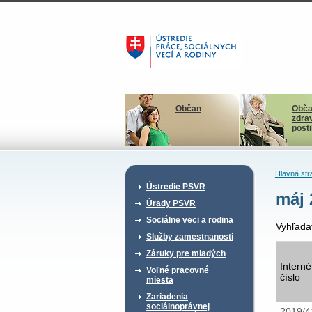
Občan
Obča
zdra
post
Hlavná str
Ústredie PSVR
máj 
Úrady PSVR
Sociálne veci a rodina
Vyhľada
Služby zamestnanosti
Záruky pre mladých
Interné
Voľné pracovné
číslo
miesta
Zariadenia
sociálnoprávnej
2019/4