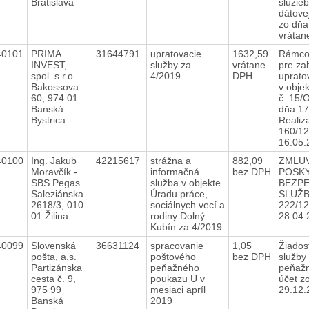
Bratislava
služieb
dátove
zo dňa
vrátan
40101
PRIMA
31644791
upratovacie
1632,59
Rámco
INVEST,
služby za
vrátane
pre za
spol. s r.o.
4/2019
DPH
uprato
Bakossova
v obje
60, 974 01
č. 15/
Banská
dňa 17
Bystrica
Realiz
160/12
16.05
40100
Ing. Jakub
42215617
strážna a
882,09
ZMLUV
Moravčík -
informačná
bez DPH
POSK
SBS Pegas
služba v objekte
BEZP
Saleziánska
Úradu práce,
SLUŽB
2618/3, 010
sociálnych vecí a
222/12
01 Žilina
rodiny Dolný
28.04
Kubín za 4/2019
40099
Slovenská
36631124
spracovanie
1,05
Žiados
pošta, a.s.
poštového
bez DPH
služby
Partizánska
peňažného
peňažn
cesta č. 9,
poukazu U v
účet z
975 99
mesiaci apríl
29.12
Banská
2019