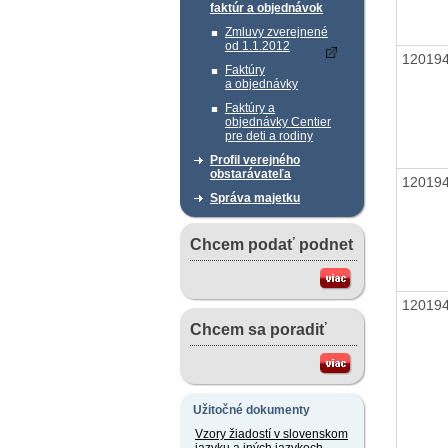
faktúr a objednávok
Zmluvy zverejnené
od 1.1.2012
12019
Faktúry
a objednávky
Faktúry a
objednávky Centier
pre deti a rodiny
Profil verejného
obstarávateľa
12019
Správa majetku
Chcem podať podnet
12019
Chcem sa poradiť
Užitočné dokumenty
Vzory žiadostí v slovenskom