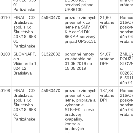
01
servisný prípad
vrátan
Partizánske
UPS6130
40110
FINAL - CD
45960470
prezutie zimných
21,60
Rámco
Bratislava,
pneumatík za
vrátane
216/O
spol. s r.o.
letné na SMV
DPH
poskyt
Škultétyho
KIA cee´d DK
servis
437/18, 958
863 AP, servisný
dňa 04
01
prípad UPS6131
vrátan
Partizánske
40109
SLOVNAFT,
31322832
pohonné hmoty
94,07
ZMLUV
a.s.
za obdobie od
vrátane
POUŽÍ
Vlčie hrdlo 1,
01.05.2019 do
DPH
SLOV
824 12
15.05.2019
č.
Bratislava
002863
č. 561
dňa 0
40108
FINAL - CD
45960470
prezutie zimných
187,34
Rámco
Bratislava,
pneumatík za
vrátane
216/O
spol. s r.o.
letné, príprava a
DPH
poskyt
Škultétyho
vykonanie
servis
437/18, 958
STK+EK - servis
dňa 04
01
brzdovej
vráta
Partizánske
kvapaliny,
kontrola
brzdových