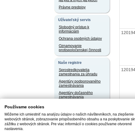
jazyku a iných jazykoch
Právne predpisy
Užívateľský servis
Slobodný prístup k
informáciám
12019
Ochrana osobných údajov
Oznamovanie
protispoločenskej činnosti
Naše registre
12019
Sprostredkovatelia
zamestnania za úhradu
Agentúry podporovaného
zamestnávania
Agentúry dočasného
zamestnávania
Sociálne podniky
Používame cookies
Chránené dielne a
Môžeme ich umiestniť na analýzu údajov o našich návštevníkoch, na zlepšenie
chránené pracoviská
12019
webových stránok, zobrazovanie prispôsobeného obsahu a na poskytovanie sk
zážitku z webových stránok. Pre viac informácií o cookies používame otvorené
nastavenia.