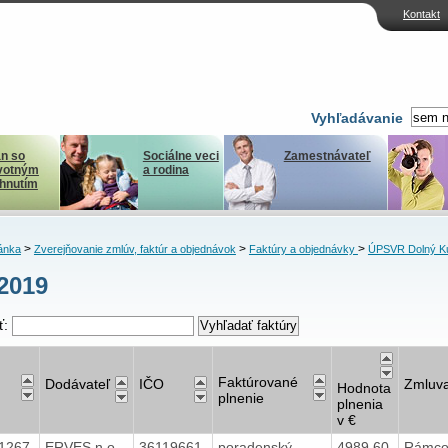
Kontakt
Vyhľadávanie
n so
Sociálne veci
Zamestnávateľ
votným
a rodina
ihnutím
>
>
>
ánka
Zverejňovanie zmlúv, faktúr a objednávok
Faktúry a objednávky
ÚPSVR Dolný K
2019
ť:
Faktúrované
Dodávateľ
IČO
Zmluv
Hodnota
plnenie
plnenia
v €
1267
ERVES n.o.
36119661
poradenský
4989,60
Rámco