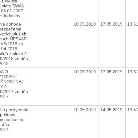
 a využití
j siete SWAN
 03.01.2007
e dodatkov
vá dohoda
10.05.2019
17.05.2019
13.5
bezpečenie
vacích služieb
ktoch ÚPSVAR
OVS/2018 zo
.04.2018,
ačná zmluva č.
0/2018 zo dňa
.2018
A O
10.05.2019
17.05.2019
13.5
YTOVANÍ
EČNOSTNEJ
Y č.
0/2017 zo dňa
.2017
ť o poskytnutie
10.05.2019
14.05.2019
13.5
 poštový
ý poukaz na
o dňa
.2014