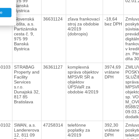
975 99
02.01
Banská
Bystrica
te
40104
Slovenská
36631124
zľava frankovací
-18,64
Zmluv
pošta, a.s.
stroj za obdobie
bez DPH
poskyt
Partizánska
4/2019
súvisia
cesta č. 9,
(dobropis)
prevá
975 99
digitál
Banská
franko
Bystrica
v kred
zn. Pi
dňa 3
40103
STRABAG
36361127
komplexná
3974,69
ZMLUV
Property and
správa objektov
vrátane
POSK
Facility
MPSVR SR a
DPH
SLUŽI
Services
objektov
správa
s.r.o.
ÚPSVaR za
MPSVR
Dunajská 32,
obdobie 4/2019
objekt
817 85
sp. VO
Bratislava
M_OVO,
8588/2
09.03.
dodat
40102
SWAN, a.s.
47258314
telefónne
392,30
Zmluv
Landererova
poplatky za
vrátane
poskyt
12, 811 09
4/2019
DPH
teleko