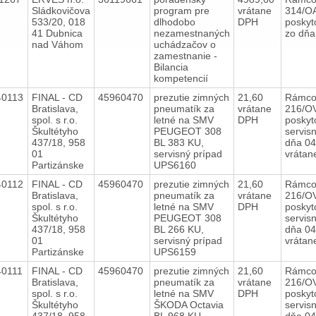
Sládkovičova
program pre
vrátane
314/O
533/20, 018
dlhodobo
DPH
poskyt
41 Dubnica
nezamestnaných
zo dň
nad Váhom
uchádzačov o
zamestnanie -
Bilancia
kompetencií
40113
FINAL - CD
45960470
prezutie zimných
21,60
Rámco
Bratislava,
pneumatík za
vrátane
216/O
spol. s r.o.
letné na SMV
DPH
poskyt
Škultétyho
PEUGEOT 308
servis
437/18, 958
BL 383 KU,
dňa 04
01
servisný prípad
vrátan
Partizánske
UPS6160
40112
FINAL - CD
45960470
prezutie zimných
21,60
Rámco
Bratislava,
pneumatík za
vrátane
216/O
spol. s r.o.
letné na SMV
DPH
poskyt
Škultétyho
PEUGEOT 308
servis
437/18, 958
BL 266 KU,
dňa 04
01
servisný prípad
vrátan
Partizánske
UPS6159
40111
FINAL - CD
45960470
prezutie zimných
21,60
Rámco
Bratislava,
pneumatík za
vrátane
216/O
spol. s r.o.
letné na SMV
DPH
poskyt
Škultétyho
ŠKODA Octavia
servis
437/18, 958
BL 968 KU,
dňa 04