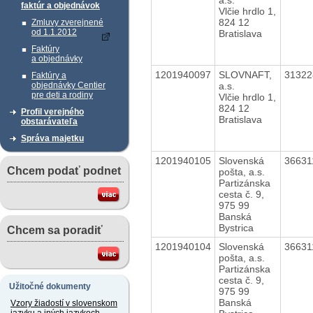
faktúr a objednávok
Vlčie hrdlo 1,
824 12
Zmluvy zverejnené
od 1.1.2012
Bratislava
Faktúry
a objednávky
1201940097
SLOVNAFT,
3132
Faktúry a
a.s.
objednávky Centier
pre deti a rodiny
Vlčie hrdlo 1,
824 12
Profil verejného
Bratislava
obstarávateľa
Správa majetku
1201940105
Slovenská
3663
Chcem podať podnet
pošta, a.s.
Partizánska
cesta č. 9,
975 99
Banská
Bystrica
Chcem sa poradiť
1201940104
Slovenská
3663
pošta, a.s.
Partizánska
cesta č. 9,
Užitočné dokumenty
975 99
Banská
Vzory žiadostí v slovenskom