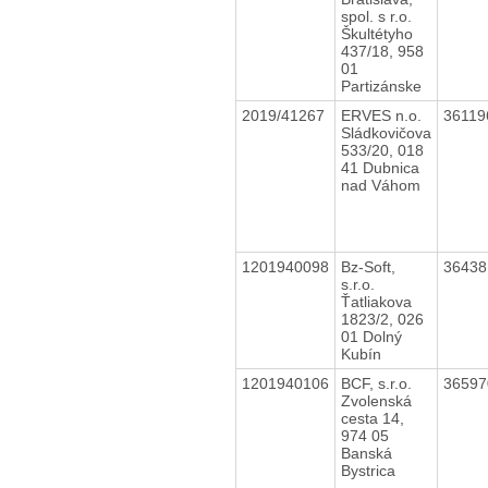
spol. s r.o.
Škultétyho
437/18, 958
01
Partizánske
2019/41267
ERVES n.o.
3611
Sládkovičova
533/20, 018
41 Dubnica
nad Váhom
1201940098
Bz-Soft,
3643
s.r.o.
Ťatliakova
1823/2, 026
01 Dolný
Kubín
1201940106
BCF, s.r.o.
3659
Zvolenská
cesta 14,
974 05
Banská
Bystrica