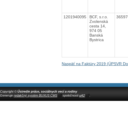
1201940095
BCF, s.r.o.
3659
Zvolenská
cesta 14,
974 05
Banská
Bystrica
Naspäť na Faktúry 2019 (ÚPSVR Do
Copyright ©
Ústredie práce, sociálnych vecí a rodiny
Generuje
redakčný systém BUXUS CMS
spoločnosti
ui42
.