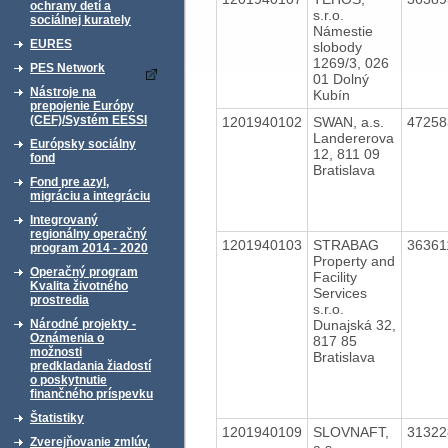
ochrany detí a
s.r.o.
sociálnej kurately
Námestie
EURES
slobody
1269/3, 026
PES Network
01 Dolný
Nástroje na
Kubín
prepojenie Európy
(CEF)/Systém EESSI
1201940102
SWAN, a.s.
4725
Landererova
Európsky sociálny
12, 811 09
fond
Bratislava
Fond pre azyl,
migráciu a integráciu
Integrovaný
regionálny operačný
1201940103
STRABAG
3636
program 2014 - 2020
Property and
Operačný program
Facility
Kvalita životného
Services
prostredia
s.r.o.
Dunajská 32,
Národné projekty -
Oznámenia o
817 85
možnosti
Bratislava
predkladania žiadostí
o poskytnutie
finančného príspevku
Štatistiky
1201940109
SLOVNAFT,
3132
Zverejňovanie zmlúv,
a.s.