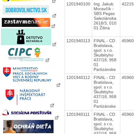
1201940100
Ing. Jakub
4221
Moravčík -
SBS Pegas
Saleziánska
2618/3, 010
01 Žilina
1201940113
FINAL - CD
4596
Bratislava,
spol. s r.o.
Škultétyho
437/18, 958
01
Partizánske
1201940112
FINAL - CD
4596
Bratislava,
spol. s r.o.
Škultétyho
437/18, 958
01
Partizánske
1201940111
FINAL - CD
4596
Bratislava,
spol. s r.o.
Škultétyho
437/18, 958