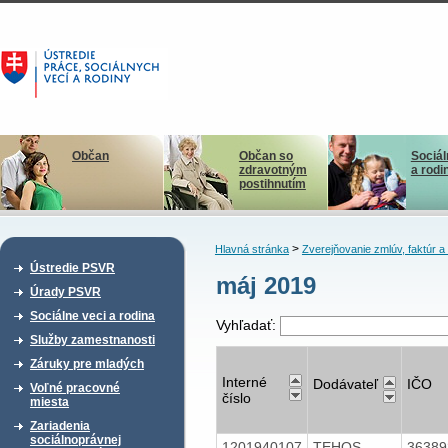
Občan
Občan so
Sociál
zdravotným
a rodi
postihnutím
>
Hlavná stránka
Zverejňovanie zmlúv, faktúr 
Ústredie PSVR
máj 2019
Úrady PSVR
Sociálne veci a rodina
Vyhľadať:
Služby zamestnanosti
Záruky pre mladých
Interné
Dodávateľ
IČO
Voľné pracovné
číslo
miesta
Zariadenia
sociálnoprávnej
1201940107
TEHOS,
3638