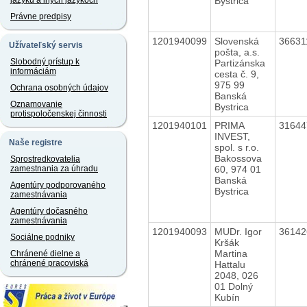
Bystrica
jazyku a iných jazykoch
Právne predpisy
1201940099
Slovenská
3663
Užívateľský servis
pošta, a.s.
Slobodný prístup k
Partizánska
informáciám
cesta č. 9,
975 99
Ochrana osobných údajov
Banská
Oznamovanie
Bystrica
protispoločenskej činnosti
1201940101
PRIMA
3164
INVEST,
Naše registre
spol. s r.o.
Bakossova
Sprostredkovatelia
60, 974 01
zamestnania za úhradu
Banská
Agentúry podporovaného
Bystrica
zamestnávania
Agentúry dočasného
zamestnávania
1201940093
MUDr. Igor
3614
Sociálne podniky
Kršák
Martina
Chránené dielne a
chránené pracoviská
Hattalu
2048, 026
01 Dolný
Kubín