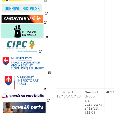
70/2019
Newport
462
19/46/54O/483
Group,
a.s.
Lazaretská
2419/23,
811 09