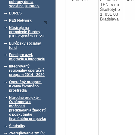
ochrany detí a
TEN, s.r.o.
sociálnej kurately
Škultétyho
EURES
1, 831 03
Bratislava
PES Network
Nástroje na
prepojenie Európy
(CEF)/Systém EESSI
Európsky sociálny
fond
Fond pre azyl,
migráciu a integráciu
Integrovaný
regionálny operačný
program 2014 - 2020
Operačný program
Kvalita životného
prostredia
Národné projekty -
Oznámenia o
možnosti
predkladania žiadostí
o poskytnutie
finančného príspevku
Štatistiky
Zverejňovanie zmlúv,