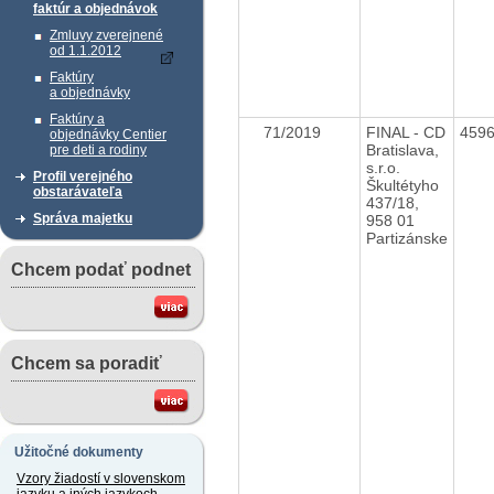
faktúr a objednávok
Zmluvy zverejnené
od 1.1.2012
Faktúry
a objednávky
Faktúry a
71/2019
FINAL - CD
459
objednávky Centier
Bratislava,
pre deti a rodiny
s.r.o.
Profil verejného
Škultétyho
obstarávateľa
437/18,
Správa majetku
958 01
Partizánske
Chcem podať podnet
Chcem sa poradiť
Užitočné dokumenty
Vzory žiadostí v slovenskom