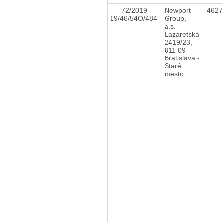
72/2019
Newport
462
19/46/54O/484
Group,
a.s.
Lazaretská
2419/23,
811 09
Bratislava -
Staré
mesto