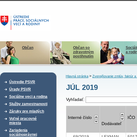
Občan
Občan so
Sociál
zdravotným
a rodi
postihnutím
>
Hlavná stránka
Zverejňovanie zmlúv, faktúr 
Ústredie PSVR
JÚL 2019
Úrady PSVR
Sociálne veci a rodina
Vyhľadať:
Služby zamestnanosti
Záruky pre mladých
Interné číslo
IČO
Voľné pracovné
miesta
Dodávateľ
Zariadenia
sociálnoprávnej
69/2019
LEXMAN
501