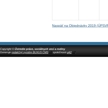
Naspäť na Objednávky 2019 (ÚPSV
Copyright ©
Ústredie práce, sociálnych vecí a rodiny
Generuje
redakčný systém BUXUS CMS
spoločnosti
ui42
.