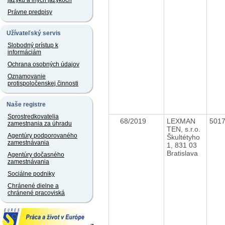
jazyku a iných jazykoch
Právne predpisy
Užívateľský servis
Slobodný prístup k
informáciám
Ochrana osobných údajov
Oznamovanie
protispoločenskej činnosti
Naše registre
Sprostredkovatelia
68/2019
LEXMAN
501
zamestnania za úhradu
TEN, s.r.o.
Agentúry podporovaného
Škultétyho
zamestnávania
1, 831 03
Bratislava
Agentúry dočasného
zamestnávania
Sociálne podniky
Chránené dielne a
chránené pracoviská