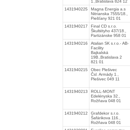
1.,Bratislava 824 12
1431940225
Magna Energia a.s
Nitrianska 7555/18.,
Piešťany 921 01
1431940217
Final CD s.r.o.
Škultétyho 437/18.,
Partizánske 958 01
1431940216
Atalian SK s.r.o.- AB-
Facility
Bajkalská
19B.,Bratislava 2
821 01
1431940215
Obec Plešivec
Čsl. Armády 1.,
Plešivec 049 11
1431940213
ROLL-MONT
Edelényska 32.,
Rožňava 048 01
1431940212
Grafdekor s.r.o.
Šafárikova 116.,
Rožňava 048 01