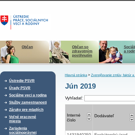
Občan
Občan so
Sociál
zdravotným
a rodi
postihnutím
>
Hlavná stránka
Zverejňovanie zmlúv, faktúr 
Ústredie PSVR
Jún 2019
Úrady PSVR
Sociálne veci a rodina
Vyhľadať:
Služby zamestnanosti
Záruky pre mladých
Interné
Dodávateľ
Voľné pracovné
číslo
miesta
Zariadenia
sociálnoprávnej
1431940250
Exekútorský úrad