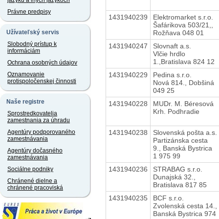
jazyku a iných jazykoch
Právne predpisy
1431940239
Elektromarket s.r.o.
Šafárikova 503/21,,
Rožňava 048 01
Užívateľský servis
Slobodný prístup k
1431940247
Slovnaft a.s.
informáciám
Vlčie hrdlo
1.,Bratislava 824 12
Ochrana osobných údajov
1431940229
Pedina s.r.o.
Oznamovanie
protispoločenskej činnosti
Nová 814., Dobšiná
049 25
Naše registre
1431940228
MUDr. M. Béresová
Krh. Podhradie
Sprostredkovatelia
zamestnania za úhradu
1431940238
Slovenská pošta a.s.
Agentúry podporovaného
zamestnávania
Partizánska cesta
9., Banská Bystrica
Agentúry dočasného
1 975 99
zamestnávania
1431940236
STRABAG s.r.o.
Sociálne podniky
Dunajská 32.,
Chránené dielne a
Bratislava 817 85
chránené pracoviská
1431940235
BCF s.r.o.
Zvolenská cesta 14.,
Banská Bystrica 974