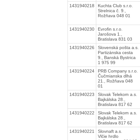
1431940218
Kuchta Club s.r.o.
Strelnica č. 9.,
Rožňava 048 01
1431940230
Evrofin s.r.o.
Jarošova 1.,
Bratislava 831 03
1431940226
Slovenská pošta a.s.
Partizánska cesta
9., Banská Bystrica
1 975 99
1431940224
PRB Company s.r.o.
Čučmianska dlhá
21., Rožňava 048
01
1431940223
Slovak Telekom a.s.
Bajkálska 28.,
Bratislava 817 62
1431940222
Slovak Telekom a.s.
Bajkálska 28.,
Bratislava 817 62
1431940221
Slovnaft a.s.
Vlčie hrdlo