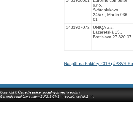
1431920001
Euroline computer
s.r.o.
Svätoplukova
245/7., Martin 036
01
1431907072
UNIQA a.s.
Lazaretská 15.,
Bratislava 27 820 07
Naspäť na Faktúry 2019 (ÚPSVR Ro
Copyright ©
Ústredie práce, sociálnych vecí a rodiny
Generuje
redakčný systém BUXUS CMS
spoločnosti
ui42
.