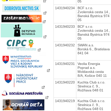
05
1431940234
BCF s.r.o.
Zvolenská cesta 14.,
Banská Bystrica 974
05
1431940233
BCF s.r.o.
Zvolenská cesta 14.,
Banská Bystrica 974
05
1431940232
SWAN a.s.
Borská 6., Bratislava
841 04
1431940231
Veolia Energia
Poprad a.s.
Moldavská cesta
8/A, Košice 040 11
1431940220
Kuchta Club s.r.o.
Strelnica č. 9.,
Rožňava 048 01
1431940219
Kuchta Club s.r.o.
Strelnica č. 9.,
Rožňava 048 01