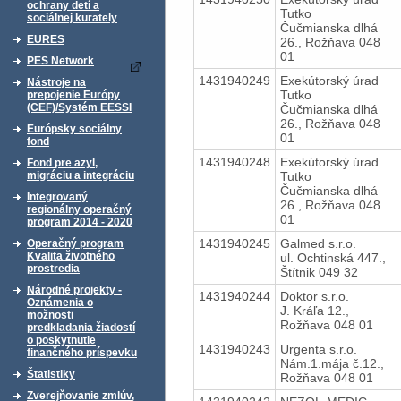
ochrany detí a
Tutko
sociálnej kurately
Čučmianska dlhá
EURES
26., Rožňava 048
01
PES Network
1431940249
Exekútorský úrad
Nástroje na
Tutko
prepojenie Európy
(CEF)/Systém EESSI
Čučmianska dlhá
26., Rožňava 048
Európsky sociálny
01
fond
1431940248
Exekútorský úrad
Fond pre azyl,
Tutko
migráciu a integráciu
Čučmianska dlhá
Integrovaný
26., Rožňava 048
regionálny operačný
01
program 2014 - 2020
1431940245
Galmed s.r.o.
Operačný program
Kvalita životného
ul. Ochtinská 447.,
prostredia
Štítnik 049 32
Národné projekty -
1431940244
Doktor s.r.o.
Oznámenia o
J. Kráľa 12.,
možnosti
Rožňava 048 01
predkladania žiadostí
o poskytnutie
1431940243
Urgenta s.r.o.
finančného príspevku
Nám.1.mája č.12.,
Štatistiky
Rožňava 048 01
Zverejňovanie zmlúv,