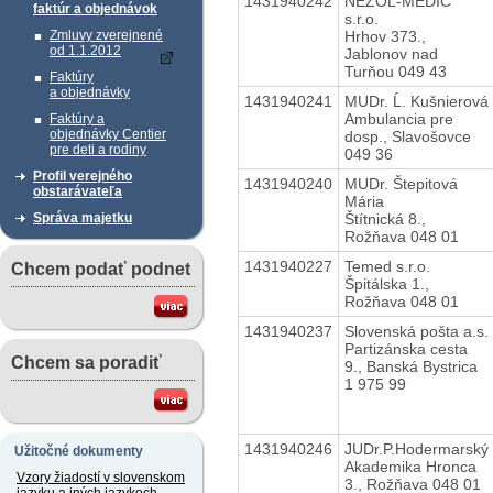
1431940242
NEZOL-MEDIC
faktúr a objednávok
s.r.o.
Hrhov 373.,
Zmluvy zverejnené
od 1.1.2012
Jablonov nad
Turňou 049 43
Faktúry
a objednávky
1431940241
MUDr. Ĺ. Kušnierová
Ambulancia pre
Faktúry a
objednávky Centier
dosp., Slavošovce
pre deti a rodiny
049 36
Profil verejného
1431940240
MUDr. Štepitová
obstarávateľa
Mária
Štítnická 8.,
Správa majetku
Rožňava 048 01
1431940227
Temed s.r.o.
Chcem podať podnet
Špitálska 1.,
Rožňava 048 01
1431940237
Slovenská pošta a.s.
Partizánska cesta
Chcem sa poradiť
9., Banská Bystrica
1 975 99
1431940246
JUDr.P.Hodermarský
Užitočné dokumenty
Akademika Hronca
Vzory žiadostí v slovenskom
3., Rožňava 048 01