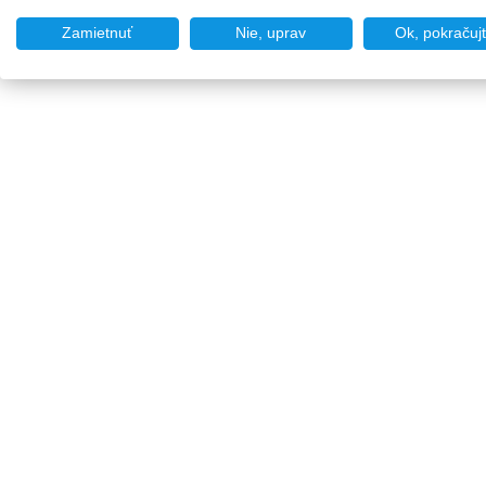
Zamietnuť
Nie, uprav
Ok, pokračuj