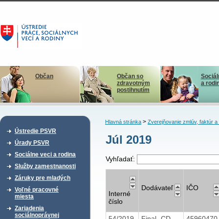
Občan
Občan so
Sociál
zdravotným
a rodi
postihnutím
>
Hlavná stránka
Zverejňovanie zmlúv, faktúr 
Ústredie PSVR
Júl 2019
Úrady PSVR
Sociálne veci a rodina
Vyhľadať:
Služby zamestnanosti
Záruky pre mladých
Dodávateľ
IČO
Voľné pracovné
Interné
miesta
číslo
Zariadenia
sociálnoprávnej
54/2019
Final -CD
4596047