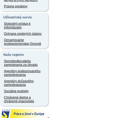
jazyku a iných jazykoch
Právne predpisy
Užívateľský servis
Slobodný prístup k
informáciám
Ochrana osobných údajov
Oznamovanie
protispoločenskej činnosti
Naše registre
Sprostredkovatelia
zamestnania za úhradu
Agentúry podporovaného
zamestnávania
Agentúry dočasného
zamestnávania
Sociálne podniky
Chránené dielne a
chránené pracoviská