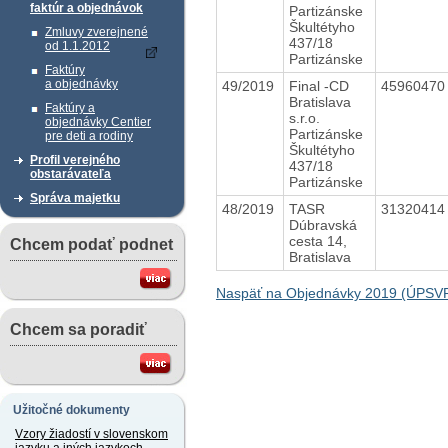
faktúr a objednávok
Partizánske
Škultétyho
Zmluvy zverejnené
437/18
od 1.1.2012
Partizánske
Faktúry
a objednávky
49/2019
Final -CD
4596047
Bratislava
Faktúry a
s.r.o.
objednávky Centier
Partizánske
pre deti a rodiny
Škultétyho
Profil verejného
437/18
obstarávateľa
Partizánske
Správa majetku
48/2019
TASR
3132041
Dúbravská
cesta 14,
Chcem podať podnet
Bratislava
Naspäť na Objednávky 2019 (ÚPSV
Chcem sa poradiť
Užitočné dokumenty
Vzory žiadostí v slovenskom