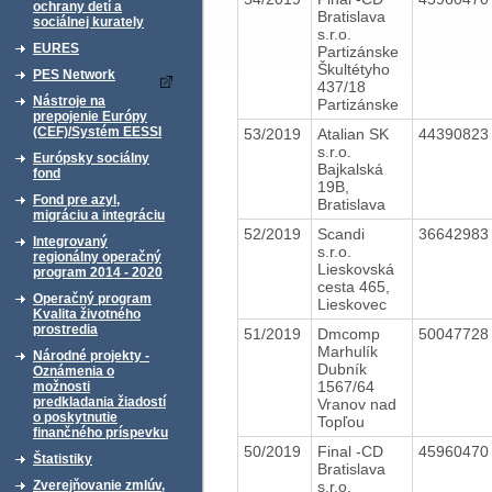
ochrany detí a
Bratislava
sociálnej kurately
s.r.o.
EURES
Partizánske
Škultétyho
PES Network
437/18
Nástroje na
Partizánske
prepojenie Európy
(CEF)/Systém EESSI
53/2019
Atalian SK
4439082
s.r.o.
Európsky sociálny
Bajkalská
fond
19B,
Fond pre azyl,
Bratislava
migráciu a integráciu
52/2019
Scandi
3664298
Integrovaný
s.r.o.
regionálny operačný
Lieskovská
program 2014 - 2020
cesta 465,
Operačný program
Lieskovec
Kvalita životného
prostredia
51/2019
Dmcomp
5004772
Marhulík
Národné projekty -
Dubník
Oznámenia o
1567/64
možnosti
predkladania žiadostí
Vranov nad
o poskytnutie
Topľou
finančného príspevku
50/2019
Final -CD
4596047
Štatistiky
Bratislava
s.r.o.
Zverejňovanie zmlúv,