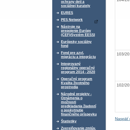
ochrany detí a
sociálnej kurately
EURES
PES Network
Nástroje na
prepojenie Európy
(CEF)/Systém EESSI
Európsky sociálny
fond
Fond pre azyl,
103/2
migráciu a integráciu
Integrovaný
regionálny operačný
program 2014 - 2020
Operačný program
Kvalita životného
102/2
prostredia
Národné projekty -
Oznámenia o
možnosti
predkladania žiadostí
o poskytnutie
finančného príspevku
Naspäť 
Štatistiky
Zverejňovanie zmlúv,