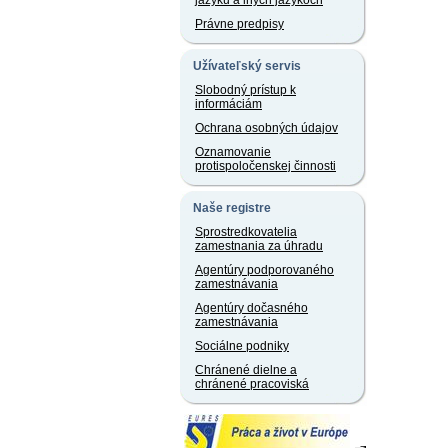
jazyku a iných jazykoch
Právne predpisy
Užívateľský servis
Slobodný prístup k
informáciám
Ochrana osobných údajov
Oznamovanie
protispoločenskej činnosti
Naše registre
Sprostredkovatelia
zamestnania za úhradu
Agentúry podporovaného
zamestnávania
Agentúry dočasného
zamestnávania
Sociálne podniky
Chránené dielne a
chránené pracoviská