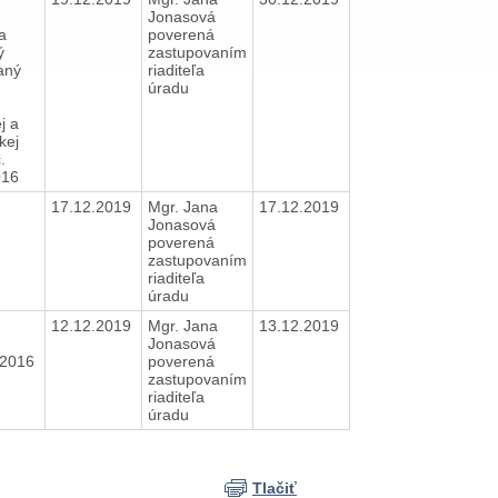
Jonasová
a
poverená
ý
zastupovaním
aný
riaditeľa
úradu
j a
kej
.
016
17.12.2019
Mgr. Jana
17.12.2019
Jonasová
poverená
zastupovaním
riaditeľa
úradu
12.12.2019
Mgr. Jana
13.12.2019
Jonasová
/2016
poverená
zastupovaním
riaditeľa
úradu
Tlačiť