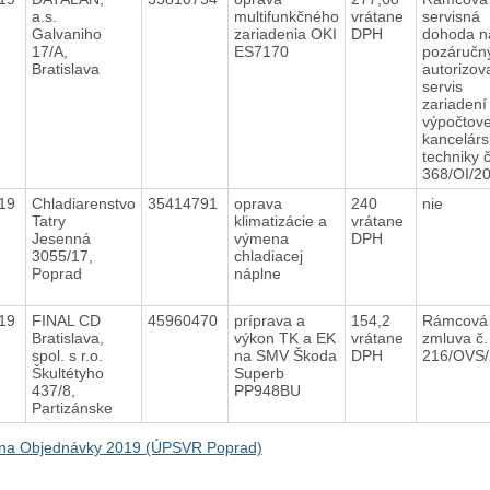
a.s.
multifunkčného
vrátane
servisná
Galvaniho
zariadenia OKI
DPH
dohoda n
17/A,
ES7170
pozáručn
Bratislava
autorizov
servis
zariadení
výpočtove
kancelárs
techniky č
368/OI/2
019
Chladiarenstvo
35414791
oprava
240
nie
Tatry
klimatizácie a
vrátane
Jesenná
výmena
DPH
3055/17,
chladiacej
Poprad
náplne
019
FINAL CD
45960470
príprava a
154,2
Rámcová
Bratislava,
výkon TK a EK
vrátane
zmluva č.
spol. s r.o.
na SMV Škoda
DPH
216/OVS
Škultétyho
Superb
437/8,
PP948BU
Partizánske
na Objednávky 2019 (ÚPSVR Poprad)