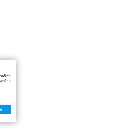
 našich
velého
te