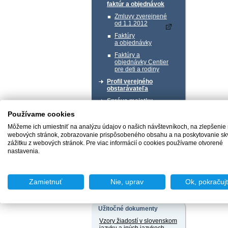
faktúr a objednávok
Zmluvy zverejnené
od 1.1.2012
Faktúry
a objednávky
Faktúry a
objednávky Centier
pre deti a rodiny
Profil verejného
obstarávateľa
Správa majetku
Používame cookies
Chcem podať podnet
Môžeme ich umiestniť na analýzu údajov o našich návštevníkoch, na zlepšenie
webových stránok, zobrazovanie prispôsobeného obsahu a na poskytovanie sk
zážitku z webových stránok. Pre viac informácií o cookies používame otvorené
nastavenia.
Chcem sa poradiť
Zamietnuť
Nie, uprav
Ok, pokračuj
Užitočné dokumenty
Vzory žiadostí v slovenskom