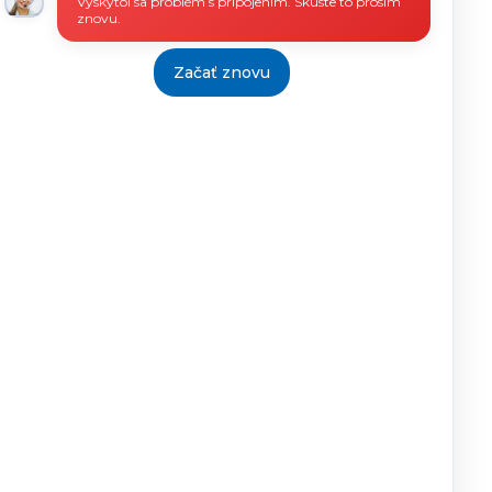
Vyskytol sa problém s pripojením. Skúste to prosím
znovu.
Začať znovu