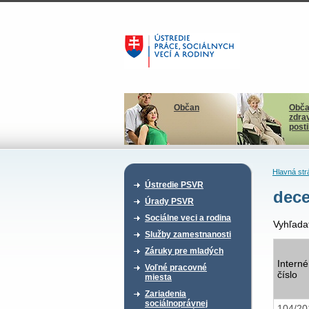
Občan
Obča
zdra
post
Hlavná str
Ústredie PSVR
dec
Úrady PSVR
Sociálne veci a rodina
Vyhľada
Služby zamestnanosti
Záruky pre mladých
Interné
Voľné pracovné
číslo
miesta
Zariadenia
sociálnoprávnej
104/2