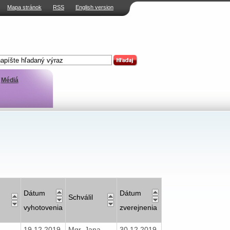
Mapa stránok
RSS
English version
Médiá
Dátum
Dátum
Schválil
vyhotovenia
zverejnenia
19.12.2019
Mgr. Jana
30.12.2019