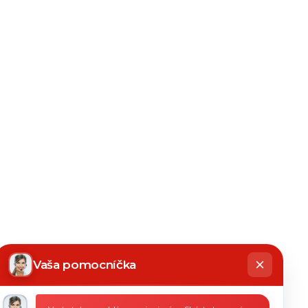
hatbot
íše
Vaša pomocníčka