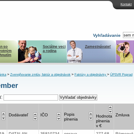
Kontakt
Vyhľadávanie
n so
Sociálne veci
Zamestnávateľ
votným
a rodina
ihnutím
>
>
>
ánka
Zverejňovanie zmlúv, faktúr a objednávok
Faktúry a objednávky
ÚPSVR Poprad
ember
ť:
Popis
Dodávateľ
IČO
Zmluva
Hodnota
plnenia
plnenia
v €
019
DATALAN,
35810734
oprava
277,68
Rámcová