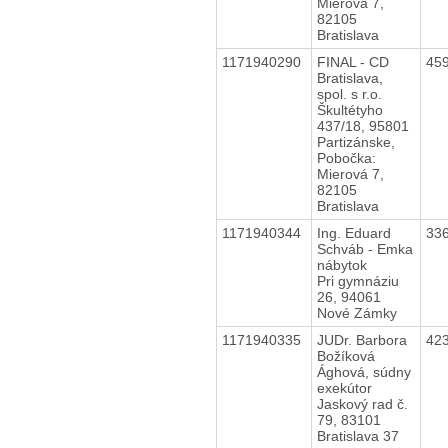
Mierová 7,
82105
Bratislava
1171940290
FINAL - CD
45
Bratislava,
spol. s r.o.
Škultétyho
437/18, 95801
Partizánske,
Pobočka:
Mierová 7,
82105
Bratislava
1171940344
Ing. Eduard
33
Schváb - Emka
nábytok
Pri gymnáziu
26, 94061
Nové Zámky
1171940335
JUDr. Barbora
42
Božíková
Ághová, súdny
exekútor
Jaskový rad č.
79, 83101
Bratislava 37