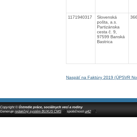
1171940317
Slovenská
36
pošta, a.s.
Partizánska
cesta č. 9,
97599 Banská
Bastrica
Naspäť na Faktúry 2019 (ÚPSVR N
Copyright ©
Ústredie práce, sociálnych vecí a rodiny
Generuje
redakčný systém BUXUS CMS
spoločnosti
ui42
.