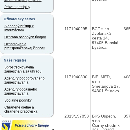
jazyku a iných jazykoch
Právne predpisy
Užívateľský servis
Slobodný prístup k
1171940295
BCF s.r.o.
36
informáciám
Zvolenská
Ochrana osobných údajov
cesta 14,
97405 Banská
Oznamovanie
Bystrica
protispoločenskej činnosti
Naše registre
Sprostredkovatelia
zamestnania za úhradu
1171940300
BIELMED,
46
Agentúry podporovaného
s.r.o.
zamestnávania
Smetanova 17,
Agentúry dočasného
94301 Štúrovo
zamestnávania
Sociálne podniky
Chránené dielne a
chránené pracoviská
2019/197853
BKS Úspech,
35
s.r.o.
Čierny chodník
29/1, 83107