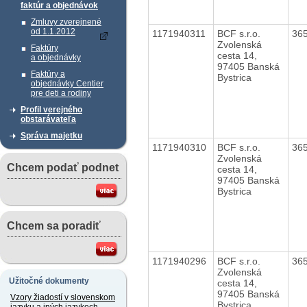
faktúr a objednávok
Zmluvy zverejnené
od 1.1.2012
1171940311
BCF s.r.o.
36
Zvolenská
Faktúry
cesta 14,
a objednávky
97405 Banská
Faktúry a
Bystrica
objednávky Centier
pre deti a rodiny
Profil verejného
obstarávateľa
Správa majetku
1171940310
BCF s.r.o.
36
Zvolenská
Chcem podať podnet
cesta 14,
97405 Banská
Bystrica
Chcem sa poradiť
1171940296
BCF s.r.o.
36
Zvolenská
Užitočné dokumenty
cesta 14,
97405 Banská
Vzory žiadostí v slovenskom
Bystrica