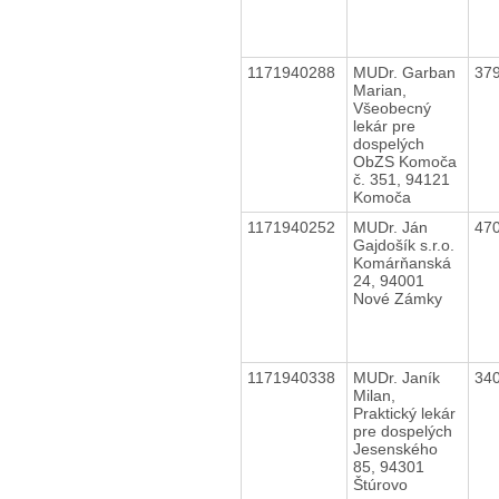
1171940288
MUDr. Garban
37
Marian,
Všeobecný
lekár pre
dospelých
ObZS Komoča
č. 351, 94121
Komoča
1171940252
MUDr. Ján
47
Gajdošík s.r.o.
Komárňanská
24, 94001
Nové Zámky
1171940338
MUDr. Janík
34
Milan,
Praktický lekár
pre dospelých
Jesenského
85, 94301
Štúrovo