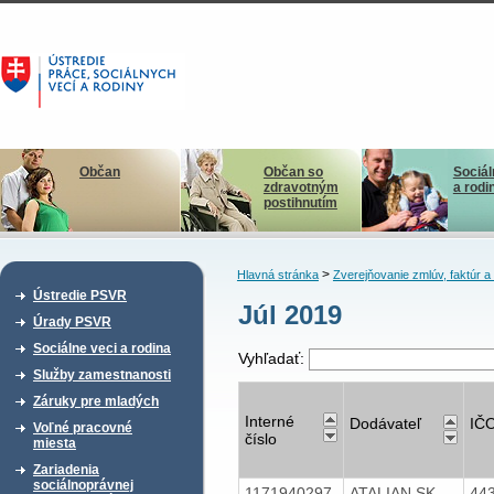
Občan
Občan so
Sociál
zdravotným
a rodi
postihnutím
>
Hlavná stránka
Zverejňovanie zmlúv, faktúr 
Ústredie PSVR
Júl 2019
Úrady PSVR
Sociálne veci a rodina
Vyhľadať:
Služby zamestnanosti
Záruky pre mladých
Interné
Dodávateľ
IČ
Voľné pracovné
číslo
miesta
Zariadenia
sociálnoprávnej
1171940297
ATALIAN SK
44