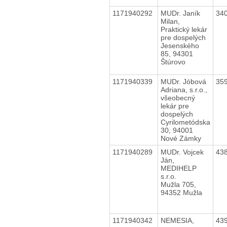
1171940292
MUDr. Janík
34
Milan,
Praktický lekár
pre dospelých
Jesenského
85, 94301
Štúrovo
1171940339
MUDr. Jóbová
35
Adriana, s.r.o.,
všeobecný
lekár pre
dospelých
Cyrilometódska
30, 94001
Nové Zámky
1171940289
MUDr. Vojcek
43
Ján,
MEDIHELP
s.r.o.
Mužla 705,
94352 Mužla
1171940342
NEMESIA,
43