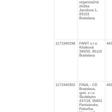
organizačná
zložka
Jarošova 1,
83103
Bratislava
1171940298
FANIT s.r.o.
44
Kôstková
345/55, 85110
Bratislava
1171940302
FINAL - CD
45
Bratislava,
spol. s r.o.
Škultétyho
437/18, 95801
Partizánske,
Pobočka: