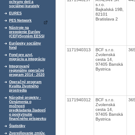
ochrany detí a
s.r.o.
sociálnej kurately
Bajkalská 19B,
EURES
82101
Bratislava 2
PES Network
Nástroje na
prepojenie Európy
(CEF)/Systém EESSI
Európsky sociálny
fond
1171940313
BCF s.r.o.
36
Zvolenská
Fond pre azyl,
cesta 14,
migráciu a integráciu
97405 Banská
Integrovaný
Bystrica
regionálny operačný
program 2014 - 2020
Operačný program
Kvalita životného
prostredia
Národné projekty -
1171940312
BCF s.r.o.
36
Oznámenia o
Zvolenská
možnosti
cesta 14,
predkladania žiadostí
97405 Banská
o poskytnutie
Bystrica
finančného príspevku
Štatistiky
Zverejňovanie zmlúv,