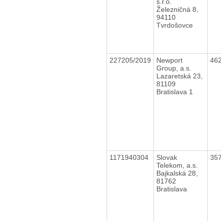
s.r.o.
Železničná 8,
94110
Tvrdošovce
227205/2019
Newport
46
Group, a.s.
Lazaretská 23,
81109
Bratislava 1
1171940304
Slovak
35
Telekom, a.s.
Bajkalská 28,
81762
Bratislava