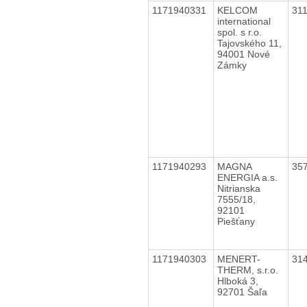
1171940331
KELCOM
31
international
spol. s r.o.
Tajovského 11,
94001 Nové
Zámky
1171940293
MAGNA
35
ENERGIA a.s.
Nitrianska
7555/18,
92101
Piešťany
1171940303
MENERT-
31
THERM, s.r.o.
Hlboká 3,
92701 Šaľa