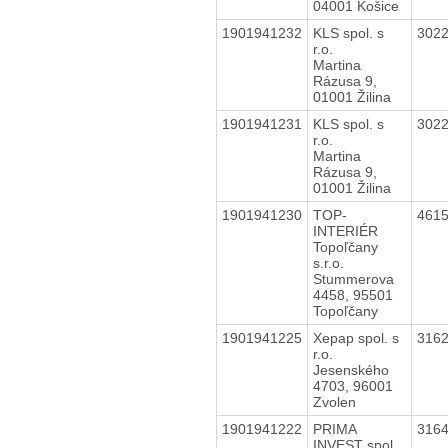
04001 Košice
1901941232
KLS spol. s
302
r.o.
Martina
Rázusa 9,
01001 Žilina
1901941231
KLS spol. s
302
r.o.
Martina
Rázusa 9,
01001 Žilina
1901941230
TOP-
461
INTERIÉR
Topoľčany
s.r.o.
Stummerova
4458, 95501
Topoľčany
1901941225
Xepap spol. s
316
r.o.
Jesenského
4703, 96001
Zvolen
1901941222
PRIMA
316
INVEST spol.