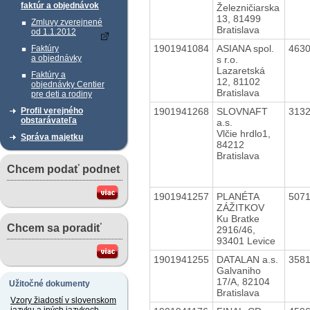
faktúr a objednávok
Železničiarska
13, 81499
Zmluvy zverejnené
Bratislava
od 1.1.2012
1901941084
ASIANA spol.
463
Faktúry
a objednávky
s r.o.
Lazaretská
Faktúry a
12, 81102
objednávky Centier
Bratislava
pre deti a rodiny
1901941268
SLOVNAFT
313
Profil verejného
obstarávateľa
a.s.
Vlčie hrdlo1,
Správa majetku
84212
Bratislava
Chcem podať podnet
1901941257
PLANÉTA
507
ZÁŽITKOV
Ku Bratke
Chcem sa poradiť
2916/46,
93401 Levice
1901941255
DATALAN a.s.
358
Galvaniho
17/A, 82104
Užitočné dokumenty
Bratislava
Vzory žiadostí v slovenskom