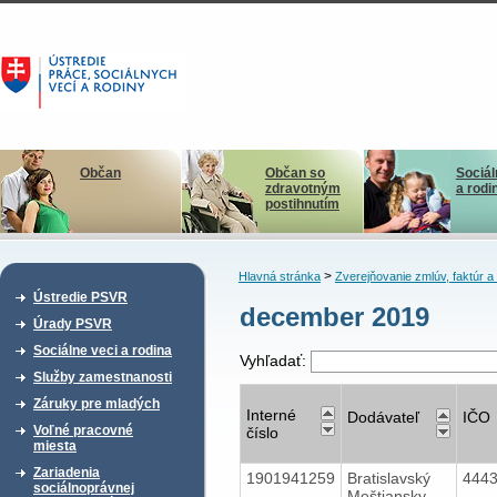
Občan
Občan so
Sociál
zdravotným
a rodi
postihnutím
>
Hlavná stránka
Zverejňovanie zmlúv, faktúr 
Ústredie PSVR
december 2019
Úrady PSVR
Sociálne veci a rodina
Vyhľadať:
Služby zamestnanosti
Záruky pre mladých
Interné
Dodávateľ
IČO
Voľné pracovné
číslo
miesta
Zariadenia
1901941259
Bratislavský
444
sociálnoprávnej
Meštiansky