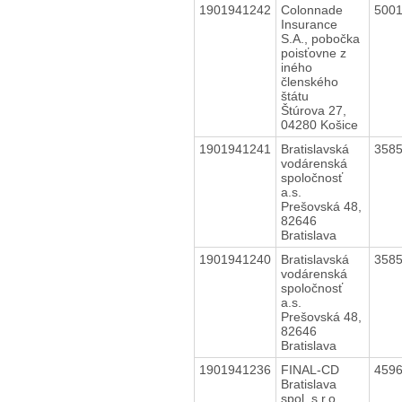
1901941242
Colonnade
500
Insurance
S.A., pobočka
poisťovne z
iného
členského
štátu
Štúrova 27,
04280 Košice
1901941241
Bratislavská
358
vodárenská
spoločnosť
a.s.
Prešovská 48,
82646
Bratislava
1901941240
Bratislavská
358
vodárenská
spoločnosť
a.s.
Prešovská 48,
82646
Bratislava
1901941236
FINAL-CD
459
Bratislava
spol. s r.o.