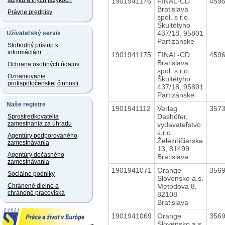
jazyku a iných jazykoch
1901941176
FINAL-CD
459
Bratislava
Právne predpisy
spol. s r.o.
Škultétyho
437/18, 95801
Užívateľský servis
Partizánske
Slobodný prístup k
informáciám
1901941175
FINAL-CD
459
Bratislava
Ochrana osobných údajov
spol. s r.o.
Oznamovanie
Škultétyho
protispoločenskej činnosti
437/18, 95801
Partizánske
Naše registre
1901941112
Verlag
357
Dashöfer,
Sprostredkovatelia
zamestnania za úhradu
vydavateľstvo
s.r.o.
Agentúry podporovaného
Železničiarska
zamestnávania
13, 81499
Agentúry dočasného
Bratislava
zamestnávania
1901941071
Orange
356
Sociálne podniky
Slovensko a.s.
Metodova 8,
Chránené dielne a
chránené pracoviská
82108
Bratislava
1901941069
Orange
356
Slovensko a.s.