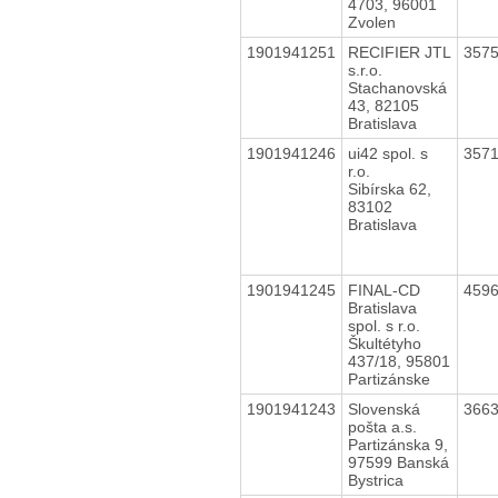
4703, 96001
Zvolen
1901941251
RECIFIER JTL
357
s.r.o.
Stachanovská
43, 82105
Bratislava
1901941246
ui42 spol. s
357
r.o.
Sibírska 62,
83102
Bratislava
1901941245
FINAL-CD
459
Bratislava
spol. s r.o.
Škultétyho
437/18, 95801
Partizánske
1901941243
Slovenská
366
pošta a.s.
Partizánska 9,
97599 Banská
Bystrica