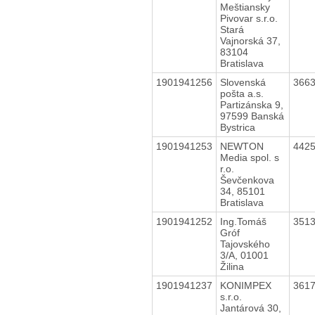
Meštiansky
Pivovar s.r.o.
Stará
Vajnorská 37,
83104
Bratislava
1901941256
Slovenská
366
pošta a.s.
Partizánska 9,
97599 Banská
Bystrica
1901941253
NEWTON
442
Media spol. s
r.o.
Ševčenkova
34, 85101
Bratislava
1901941252
Ing.Tomáš
351
Gróf
Tajovského
3/A, 01001
Žilina
1901941237
KONIMPEX
361
s.r.o.
Jantárová 30,