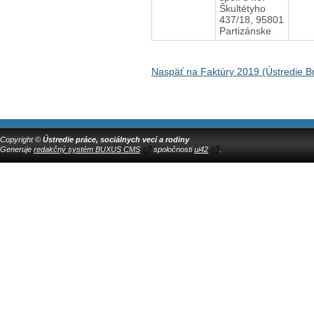
Škultétyho
437/18, 95801
Partizánske
Naspäť na Faktúry 2019 (Ústredie Br
Copyright ©
Ústredie práce, sociálnych vecí a rodiny
Generuje
redakčný systém BUXUS CMS
spoločnosti
ui42
.