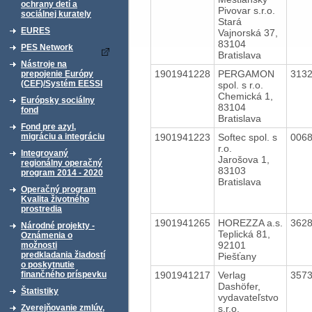
ochrany detí a
Pivovar s.r.o.
sociálnej kurately
Stará
EURES
Vajnorská 37,
83104
PES Network
Bratislava
Nástroje na
1901941228
PERGAMON
313
prepojenie Európy
(CEF)/Systém EESSI
spol. s r.o.
Chemická 1,
Európsky sociálny
83104
fond
Bratislava
Fond pre azyl,
1901941223
Softec spol. s
006
migráciu a integráciu
r.o.
Integrovaný
Jarošova 1,
regionálny operačný
83103
program 2014 - 2020
Bratislava
Operačný program
Kvalita životného
prostredia
1901941265
HOREZZA a.s.
362
Národné projekty -
Teplická 81,
Oznámenia o
92101
možnosti
predkladania žiadostí
Piešťany
o poskytnutie
1901941217
Verlag
357
finančného príspevku
Dashöfer,
Štatistiky
vydavateľstvo
s.r.o.
Zverejňovanie zmlúv,