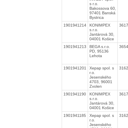
s r.o.
Bakossova 60,
97401 Banská
Bystrica
1901941214
KONIMPEX
361
s.r.o.
Jantárová 30,
04001 Košice
1901941213
BEGA s.r.o.
365
PD, 95136
Lehota
1901941201
Xepap spol. s
316
r.o.
Jesenského
4703, 96001
Zvolen
1901941190
KONIMPEX
361
s.r.o.
Jantárová 30,
04001 Košice
1901941185
Xepap spol. s
316
r.o.
Jesenského