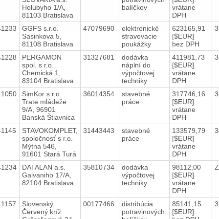
Holubyho 1/A,
balíčkov
vrátane
81103 Bratislava
DPH
41233
GGFS s.r.o.
47079690
elektronické
623165,91
3
Sasinkova 5,
stravovacie
[$EUR]
81108 Bratislava
poukážky
bez DPH
41228
PERGAMON
31327681
dodávka
411981,73
3
spol. s r.o.
náplní do
[$EUR]
Chemická 1,
výpočtovej
vrátane
83104 Bratislava
techniky
DPH
41050
SimKor s.r.o.
36014354
stavebné
317746,16
3
Trate mládeže
práce
[$EUR]
9/A, 96901
vrátane
Banská Štiavnica
DPH
41145
STAVOKOMPLET,
31443443
stavebné
133579,79
3
spoločnosť s r.o.
práce
[$EUR]
Mýtna 546,
vrátane
91601 Stará Turá
DPH
41234
DATALAN a.s.
35810734
dodávka
98112,00
Z
Galvaniho 17/A,
výpočtovej
[$EUR]
82104 Bratislava
techniky
vrátane
DPH
41157
Slovenský
00177466
distribúcia
85141,15
3
Červený kríž
potravinových
[$EUR]