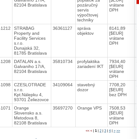
82104 Bratislava
pozáručný
vrátane
servis
DPH
výpočtovej
techniky
41212
STRABAG
36361127
správa
8141,89
2
Property and
objektov
[$EUR]
Facility Services
vrátane
s.r.o.
DPH
Dunajská 32,
81785 Bratislava
41208
DATALAN a.s.
35810734
profylaktika
7934,40
3
Galvaniho 17/A,
zariadení IKT
[$EUR]
82104 Bratislava
vrátane
DPH
41098
CZESLOTRADE
34109064
stavebný
7708,20
2
s.r.o.
dozor
[$EUR]
Kpt.Nálepku 4,
bez DPH
93701 Želiezovce
41071
Orange
35697270
Orange VPS
7508,53
3
Slovensko a.s.
[$EUR]
Metodova 8,
vrátane
82108 Bratislava
DPH
<<
<
|
1
|
2
|
3
|
4
|
>
>>