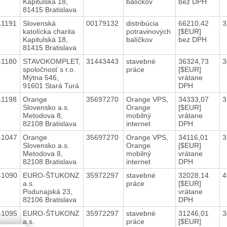
Kapitulská 18,
balíčkov
bez DPH
81415 Bratislava
41191
Slovenská
00179132
distribúcia
66210,42
3
katolícka charita
potravinových
[$EUR]
Kapitulská 18,
balíčkov
bez DPH
81415 Bratislava
41180
STAVOKOMPLET,
31443443
stavebné
36324,73
3
spoločnosť s r.o.
práce
[$EUR]
Mýtna 546,
vrátane
91601 Stará Turá
DPH
41198
Orange
35697270
Orange VPS,
34333,07
3
Slovensko a.s.
Orange
[$EUR]
Metodova 8,
mobilný
vrátane
82108 Bratislava
internet
DPH
41047
Orange
35697270
Orange VPS,
34116,01
3
Slovensko a.s.
Orange
[$EUR]
Metodova 8,
mobilný
vrátane
82108 Bratislava
internet
DPH
41090
EURO-ŠTUKONZ
35972297
stavebné
32028,14
4
a.s.
práce
[$EUR]
Podunajská 23,
vrátane
82106 Bratislava
DPH
41095
EURO-ŠTUKONZ
35972297
stavebné
31246,01
3
a.s.
práce
[$EUR]