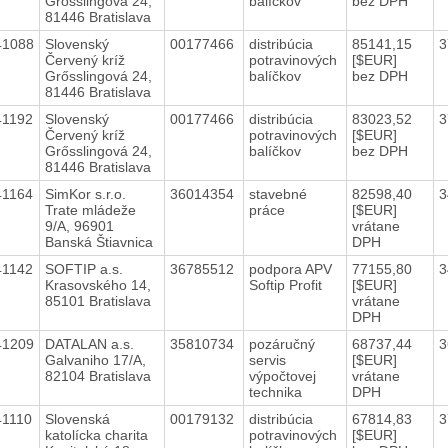
Grősslingová 24,
balíčkov
bez DPH
81446 Bratislava
41088
Slovenský
00177466
distribúcia
85141,15
3
Červený kríž
potravinových
[$EUR]
Grősslingová 24,
balíčkov
bez DPH
81446 Bratislava
41192
Slovenský
00177466
distribúcia
83023,52
3
Červený kríž
potravinových
[$EUR]
Grősslingová 24,
balíčkov
bez DPH
81446 Bratislava
41164
SimKor s.r.o.
36014354
stavebné
82598,40
3
Trate mládeže
práce
[$EUR]
9/A, 96901
vrátane
Banská Štiavnica
DPH
41142
SOFTIP a.s.
36785512
podpora APV
77155,80
3
Krasovského 14,
Softip Profit
[$EUR]
85101 Bratislava
vrátane
DPH
41209
DATALAN a.s.
35810734
pozáručný
68737,44
3
Galvaniho 17/A,
servis
[$EUR]
82104 Bratislava
výpočtovej
vrátane
technika
DPH
41110
Slovenská
00179132
distribúcia
67814,83
3
katolícka charita
potravinových
[$EUR]