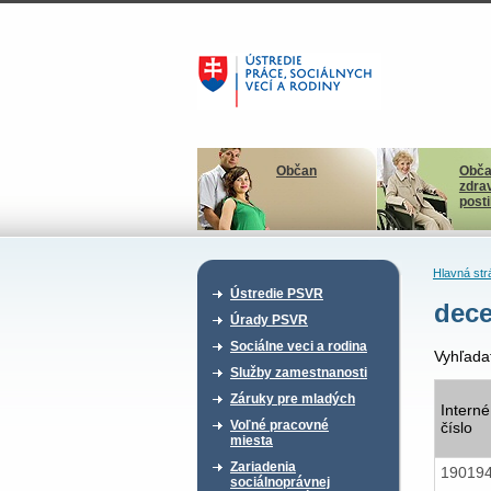
Občan
Obča
zdra
post
Hlavná str
Ústredie PSVR
dec
Úrady PSVR
Sociálne veci a rodina
Vyhľada
Služby zamestnanosti
Záruky pre mladých
Interné
Voľné pracovné
číslo
miesta
Zariadenia
19019
sociálnoprávnej