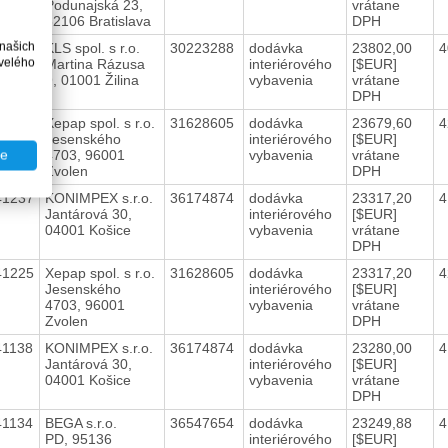
Podunajská 23,
vrátane
82106 Bratislava
DPH
 našich
41131
KLS spol. s r.o.
30223288
dodávka
23802,00
4
velého
Martina Rázusa
interiérového
[$EUR]
9, 01001 Žilina
vybavenia
vrátane
DPH
41201
Xepap spol. s r.o.
31628605
dodávka
23679,60
4
Jesenského
interiérového
[$EUR]
4703, 96001
vybavenia
vrátane
te
Zvolen
DPH
41237
KONIMPEX s.r.o.
36174874
dodávka
23317,20
4
Jantárová 30,
interiérového
[$EUR]
04001 Košice
vybavenia
vrátane
DPH
41225
Xepap spol. s r.o.
31628605
dodávka
23317,20
4
Jesenského
interiérového
[$EUR]
4703, 96001
vybavenia
vrátane
Zvolen
DPH
41138
KONIMPEX s.r.o.
36174874
dodávka
23280,00
4
Jantárová 30,
interiérového
[$EUR]
04001 Košice
vybavenia
vrátane
DPH
41134
BEGA s.r.o.
36547654
dodávka
23249,88
4
PD, 95136
interiérového
[$EUR]