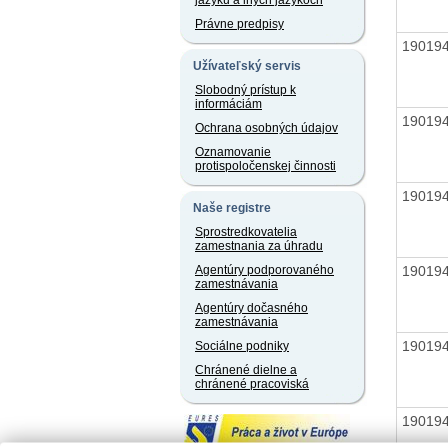
jazyku a iných jazykoch
Právne predpisy
19019
Užívateľský servis
Slobodný prístup k
informáciám
19019
Ochrana osobných údajov
Oznamovanie
protispoločenskej činnosti
19019
Naše registre
Sprostredkovatelia
zamestnania za úhradu
19019
Agentúry podporovaného
zamestnávania
Agentúry dočasného
zamestnávania
19019
Sociálne podniky
Chránené dielne a
chránené pracoviská
19019