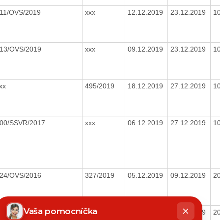
11/OVS/2019
xxx
12.12.2019
23.12.2019
1
13/OVS/2019
xxx
09.12.2019
23.12.2019
1
xx
495/2019
18.12.2019
27.12.2019
1
00/SSVR/2017
xxx
06.12.2019
27.12.2019
1
24/OVS/2016
327/2019
05.12.2019
09.12.2019
2
hatbot
íše
Vaša pomocníčka
68/OI/2016
xxx
11.12.2019
16.12.2019
2