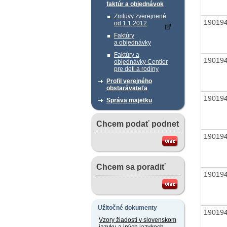
faktúr a objednávok
Zmluvy zverejnené
19019
od 1.1.2012
Faktúry
a objednávky
Faktúry a
19019
objednávky Centier
pre deti a rodiny
Profil verejného
obstarávateľa
19019
Správa majetku
Chcem podať podnet
19019
Chcem sa poradiť
19019
Užitočné dokumenty
19019
Vzory žiadostí v slovenskom