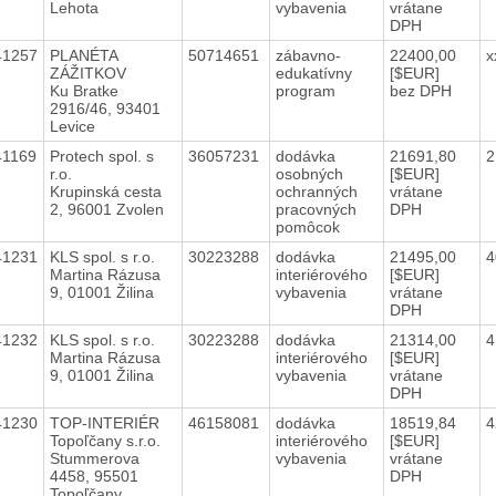
Lehota
vybavenia
vrátane
DPH
41257
PLANÉTA
50714651
zábavno-
22400,00
x
ZÁŽITKOV
edukatívny
[$EUR]
Ku Bratke
program
bez DPH
2916/46, 93401
Levice
41169
Protech spol. s
36057231
dodávka
21691,80
2
r.o.
osobných
[$EUR]
Krupinská cesta
ochranných
vrátane
2, 96001 Zvolen
pracovných
DPH
pomôcok
41231
KLS spol. s r.o.
30223288
dodávka
21495,00
4
Martina Rázusa
interiérového
[$EUR]
9, 01001 Žilina
vybavenia
vrátane
DPH
41232
KLS spol. s r.o.
30223288
dodávka
21314,00
4
Martina Rázusa
interiérového
[$EUR]
9, 01001 Žilina
vybavenia
vrátane
DPH
41230
TOP-INTERIÉR
46158081
dodávka
18519,84
4
Topoľčany s.r.o.
interiérového
[$EUR]
Stummerova
vybavenia
vrátane
4458, 95501
DPH
Topoľčany