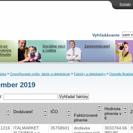
Kontakt
Vyhľadávanie
n so
Sociálne veci
Zamestnávateľ
votným
a rodina
ihnutím
>
>
>
ánka
Zverejňovanie zmlúv, faktúr a objednávok
Faktúry a objednávky
Ústredie Bratisl
ember 2019
ť:
Hodnota
Dodávateľ
IČO
Z
plnenia v
Faktúrované
€
plnenie
41216
ITALMARKET
35758601
dodávka
3033764,66
3
SLOVAKIA a.s.
potravinových
[$EUR]