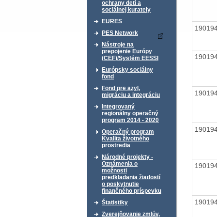
ochrany detí a
sociálnej kurately
EURES
19019
PES Network
Nástroje na
prepojenie Európy
19019
(CEF)/Systém EESSI
Európsky sociálny
fond
Fond pre azyl,
19019
migráciu a integráciu
Integrovaný
regionálny operačný
program 2014 - 2020
19019
Operačný program
Kvalita životného
prostredia
Národné projekty -
Oznámenia o
19019
možnosti
predkladania žiadostí
o poskytnutie
finančného príspevku
19019
Štatistiky
Zverejňovanie zmlúv,