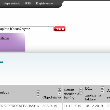
Mapa stránok
RSS
English version
Médiá
ava
Dátum
Dátum
D
mluva
doručenia
zaplatenia
Objednávka
zv
faktúry
faktúry
92/OPERDFaFEAD/2016
395/2019
11.12.2019
18.12.2019
2