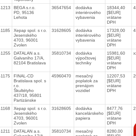
41213
BEGA s.r.o.
36547654
dodávka
18344,40
4
PD, 95136
interiérového
[$EUR]
Lehota
vybavenia
vrátane
DPH
41185
Xepap spol. s r.o.
31628605
dodávka
17328,00
4
Jesenského
interiérového
[$EUR]
4703, 96001
vybavenia
vrátane
Zvolen
DPH
41255
DATALAN a.s.
35810734
dodávka
15981,60
x
Galvaniho 17/A,
výpočtovej
[$EUR]
82104 Bratislava
techniky
vrátane
DPH
41175
FINAL-CD
45960470
mesačný
12207,53
2
Bratislava spol. s
poplatok za
[$EUR]
r.o.
prenájom
vrátane
Škultétyho
vozidiel
DPH
437/18, 95801
Partizánske
41168
Xepap spol. s r.o.
31628605
dodávka
8477,76
2
Jesenského
kancelárskeho
[$EUR]
4703, 96001
papiera
vrátane
Zvolen
DPH
C
p
41211
DATALAN a.s.
35810734
mesačný
8280,00
3
Galvaniho 17/A,
poplatok za
[$EUR]