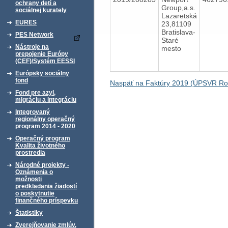
ochrany detí a
Group,a.s.
sociálnej kurately
Lazaretská
EURES
23,81109
Bratislava-
PES Network
Staré
Nástroje na
mesto
prepojenie Európy
(CEF)/Systém EESSI
Európsky sociálny
fond
Naspäť na Faktúry 2019 (ÚPSVR Ro
Fond pre azyl,
migráciu a integráciu
Integrovaný
regionálny operačný
program 2014 - 2020
Operačný program
Kvalita životného
prostredia
Národné projekty -
Oznámenia o
možnosti
predkladania žiadostí
o poskytnutie
finančného príspevku
Štatistiky
Zverejňovanie zmlúv,