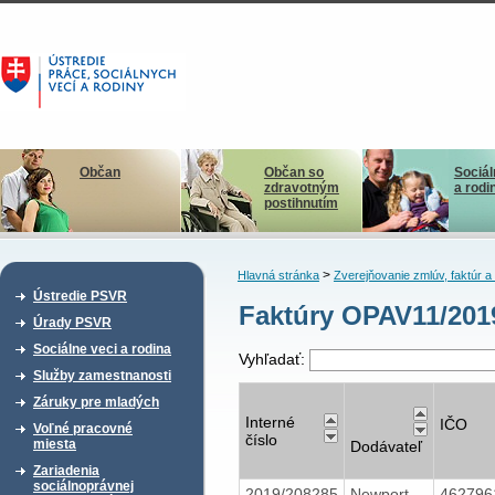
Občan
Občan so
Sociál
zdravotným
a rodi
postihnutím
>
Hlavná stránka
Zverejňovanie zmlúv, faktúr 
Ústredie PSVR
Faktúry OPAV11/201
Úrady PSVR
Sociálne veci a rodina
Vyhľadať:
Služby zamestnanosti
Záruky pre mladých
Interné
IČO
Voľné pracovné
číslo
miesta
Dodávateľ
Zariadenia
sociálnoprávnej
2019/208285
Newport
46279