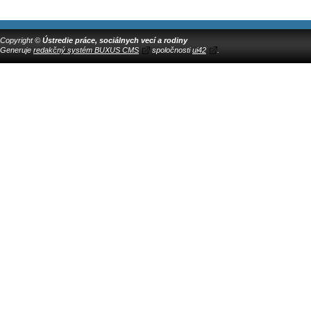
Copyright ©
Ústredie práce, sociálnych vecí a rodiny
Generuje
redakčný systém BUXUS CMS
spoločnosti
ui42
.