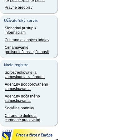
jazyku a iných jazykoch
Právne predpisy
Užívateľský servis
Slobodný prístup k
informáciám
Ochrana osobných údajov
Oznamovanie
protispoločenskej činnosti
Naše registre
Sprostredkovatelia
zamestnania za úhradu
Agentúry podporovaného
zamestnávania
Agentúry dočasného
zamestnávania
Sociálne podniky
Chránené dielne a
chránené pracoviská