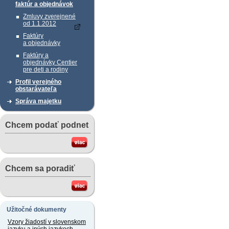
faktúr a objednávok
Zmluvy zverejnené
od 1.1.2012
Faktúry
a objednávky
Faktúry a
objednávky Centier
pre deti a rodiny
Profil verejného
obstarávateľa
Správa majetku
Chcem podať podnet
Chcem sa poradiť
Užitočné dokumenty
Vzory žiadostí v slovenskom