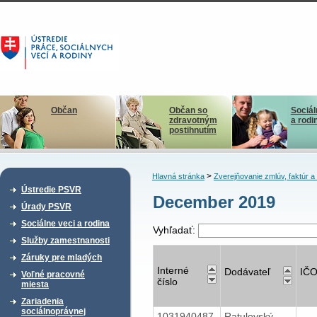
Občan
Občan so
Sociál
zdravotným
a rodi
postihnutím
>
Hlavná stránka
Zverejňovanie zmlúv, faktúr 
Ústredie PSVR
December 2019
Úrady PSVR
Sociálne veci a rodina
Vyhľadať:
Služby zamestnanosti
Záruky pre mladých
Interné
Dodávateľ
IČ
Voľné pracovné
číslo
miesta
Zariadenia
sociálnoprávnej
1031940487
Ratulovský