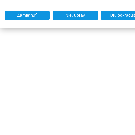
Zamietnuť
Nie, uprav
Ok, pokračuj