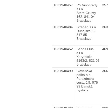
1031940457
RS Vinohrady
35
s.r.o
Staré Grunty
162, 841 04
Bratislava
1031940484
Strabag s.r.o
36
Dunajská 32,
817 85
Bratislava
1031940452
Sehos Plus,
46
s.r.o
Korytnícka
5163/2, 821 06
Bratislava
1031940499
Slovenská
36
pošta a.s.
Partizánska
cesta č.9, 975
99 Banská
Bystrica