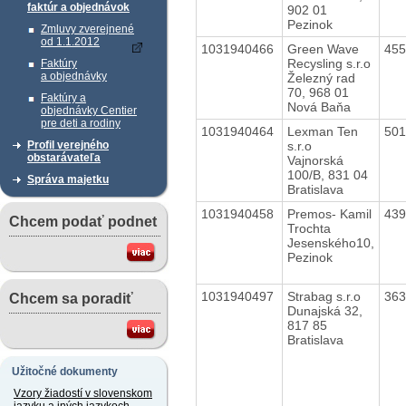
faktúr a objednávok
902 01
Pezinok
Zmluvy zverejnené
od 1.1.2012
1031940466
Green Wave
45
Recysling s.r.o
Faktúry
a objednávky
Železný rad
70, 968 01
Faktúry a
Nová Baňa
objednávky Centier
pre deti a rodiny
1031940464
Lexman Ten
50
s.r.o
Profil verejného
obstarávateľa
Vajnorská
100/B, 831 04
Správa majetku
Bratislava
1031940458
Premos- Kamil
43
Chcem podať podnet
Trochta
Jesenského10,
Pezinok
1031940497
Strabag s.r.o
36
Chcem sa poradiť
Dunajská 32,
817 85
Bratislava
Užitočné dokumenty
Vzory žiadostí v slovenskom