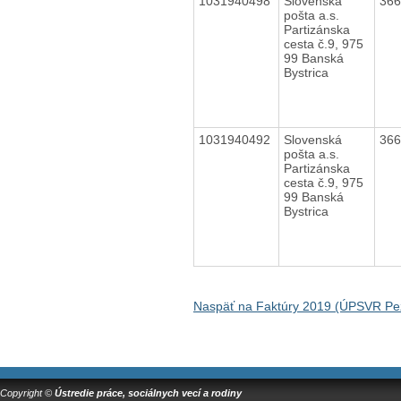
1031940498
Slovenská
36
pošta a.s.
Partizánska
cesta č.9, 975
99 Banská
Bystrica
1031940492
Slovenská
36
pošta a.s.
Partizánska
cesta č.9, 975
99 Banská
Bystrica
Naspäť na Faktúry 2019 (ÚPSVR Pe
Copyright ©
Ústredie práce, sociálnych vecí a rodiny