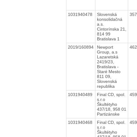
1031940478
Slovenská
35
konsolidačná
a.s.
Cintorínska 21,
814 99
Bratislava 1
2019/160894
Newport
46
Group, a.s
Lazaretská
2419/23,
Bratislava -
Staré Mesto
811 09,
Slovenská
republika
1031940489
Final CD, spol.
45
s.r.o
Škultétyho
437/18, 958 01
Partizánske
1031940468
Final CD, spol.
45
s.r.o
Škultétyho
437/18, 958 01