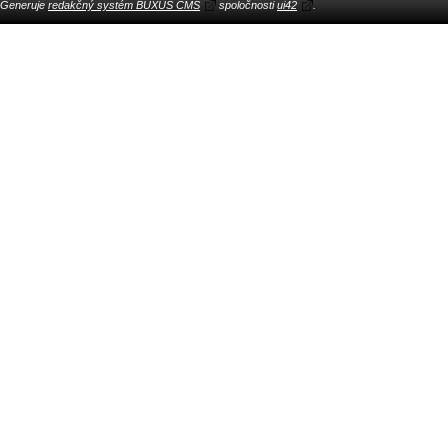
Generuje
redakčný systém BUXUS CMS
spoločnosti
ui42
.