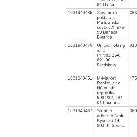
84 Báhoň
1031940485
Slovenská
36
pošta a.s.
Partizánska
cesta č.9, 975
99 Banská
Bystrica
1031940475
Unitec Holding
31
s.r.o
Pri trati 25A,
821 06
Bratislava
1031940451
M-Market
47
Reality, s.r.o
Námestie
republiky
5994/32, 984
01 Lučenec
1031940467
Stredná
36
odborná škola
Kysucká 14,
903 01 Senec