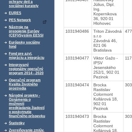
ochrany detí a
Július, Dipl.
sociálnej kurately
Ing.
EURES
Kopernikova
36, 920 01
PES Network
Hlohovec
Nástroje na
1031940486
Triton Závodná
47
prepojenie Európy
(CEF)/Systém EESSI
s.r.o
Závodná 46,
Európsky sociálny
821 06
fond
Bratislava
Fond pre azyl,
1031940477
Viktor Gažo -
11
migráciu a integráciu
IPSV
Integrovaný
Jesenského
regionálny operačný
252/1, 902 01
program 2014 - 2020
Pezinok
Operačný program
Kvalita životného
1031940474
Brocka
30
prostredia
Rastislav
Colormont
Národné projekty -
Kollárová 18,
Oznámenia o
902 01
možnosti
predkladania žiadostí
Pezinok
o poskytnutie
1031940473
Brocka
30
finančného príspevku
Rastislav
Štatistiky
Colormont
Kollárová 18,
Zverejňovanie zmlúv,