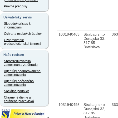
jazyku a iných jazykoch
Právne predpisy
Užívateľský servis
Slobodný prístup k
informáciám
Ochrana osobných údajov
1031940463
Strabag s.r.o
36
Dunajská 32,
Oznamovanie
817 85
protispoločenskej činnosti
Bratislava
Naše registre
Sprostredkovatelia
zamestnania za úhradu
Agentúry podporovaného
zamestnávania
Agentúry dočasného
zamestnávania
Sociálne podniky
Chránené dielne a
chránené pracoviská
1031940495
Strabag s.r.o
36
Dunajská 32,
817 85
Bratislava