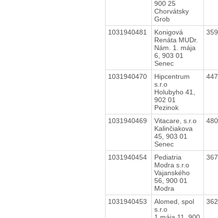
900 25
Chorvátsky
Grob
1031940481
Konigová
35
Renáta MUDr.
Nám. 1. mája
6, 903 01
Senec
1031940470
Hipcentrum
44
s.r.o
Holubyho 41,
902 01
Pezinok
1031940469
Vitacare, s.r.o
48
Kalinčiakova
45, 903 01
Senec
1031940454
Pediatria
36
Modra s.r.o
Vajanského
56, 900 01
Modra
1031940453
Alomed, spol
36
s.r.o
1.mája 11, 900