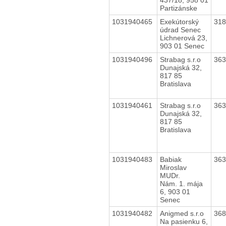
Partizánske
1031940465
Exekútorský
31
údrad Senec
Lichnerová 23,
903 01 Senec
1031940496
Strabag s.r.o
36
Dunajská 32,
817 85
Bratislava
1031940461
Strabag s.r.o
36
Dunajská 32,
817 85
Bratislava
1031940483
Babiak
36
Miroslav
MUDr.
Nám. 1. mája
6, 903 01
Senec
1031940482
Anigmed s.r.o
36
Na pasienku 6,