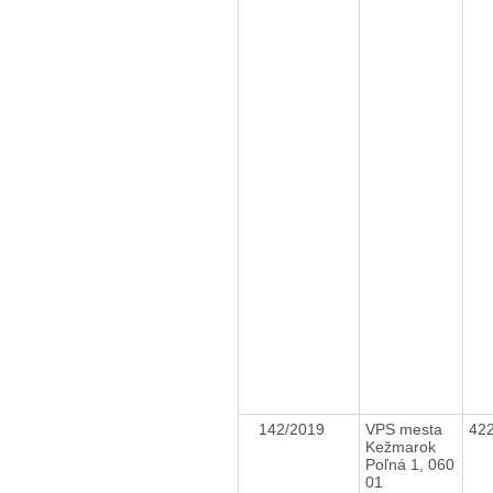
142/2019
VPS mesta
42
Kežmarok
Poľná 1, 060
01