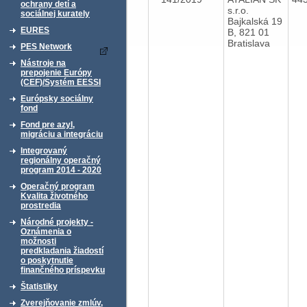
ochrany detí a
s.r.o.
sociálnej kurately
Bajkalská 19
EURES
B, 821 01
Bratislava
PES Network
Nástroje na
prepojenie Európy
(CEF)/Systém EESSI
Európsky sociálny
fond
Fond pre azyl,
migráciu a integráciu
Integrovaný
regionálny operačný
program 2014 - 2020
Operačný program
Kvalita životného
prostredia
Národné projekty -
Oznámenia o
možnosti
predkladania žiadostí
o poskytnutie
finančného príspevku
Štatistiky
Zverejňovanie zmlúv,