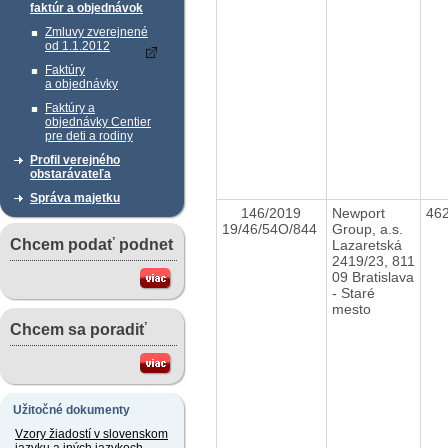
faktúr a objednávok
Zmluvy zverejnené
od 1.1.2012
Faktúry
a objednávky
Faktúry a
objednávky Centier
pre deti a rodiny
Profil verejného
obstarávateľa
Správa majetku
146/2019
Newport
46
19/46/54O/844
Group, a.s.
Chcem podať podnet
Lazaretská
2419/23, 811
09 Bratislava
- Staré
mesto
Chcem sa poradiť
Užitočné dokumenty
Vzory žiadostí v slovenskom