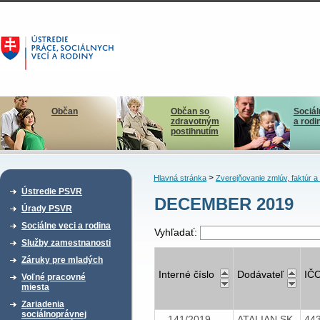
Občan
Občan so
Sociál
zdravotným
a rodi
postihnutím
>
Hlavná stránka
Zverejňovanie zmlúv, faktúr 
Ústredie PSVR
DECEMBER 2019
Úrady PSVR
Sociálne veci a rodina
Vyhľadať:
Služby zamestnanosti
Záruky pre mladých
Interné číslo
Dodávateľ
IČ
Voľné pracovné
miesta
Zariadenia
sociálnoprávnej
141/2019
ATALIAN SK
44