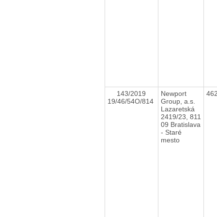
143/2019
Newport
46
19/46/54O/814
Group, a.s.
Lazaretská
2419/23, 811
09 Bratislava
- Staré
mesto