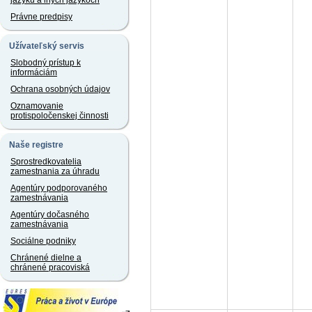
jazyku a iných jazykoch
Právne predpisy
Užívateľský servis
Slobodný prístup k
informáciám
Ochrana osobných údajov
Oznamovanie
protispoločenskej činnosti
Naše registre
Sprostredkovatelia
zamestnania za úhradu
Agentúry podporovaného
zamestnávania
Agentúry dočasného
zamestnávania
Sociálne podniky
Chránené dielne a
chránené pracoviská