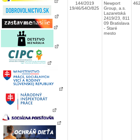
144/2019
Newport
46
19/46/54O/825
Group, a.s.
Lazaretská
2419/23, 811
09 Bratislava
- Staré
mesto