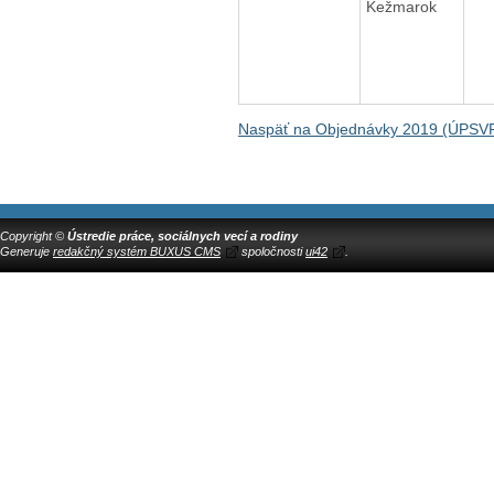
Kežmarok
Naspäť na Objednávky 2019 (ÚPSV
Copyright ©
Ústredie práce, sociálnych vecí a rodiny
Generuje
redakčný systém BUXUS CMS
spoločnosti
ui42
.