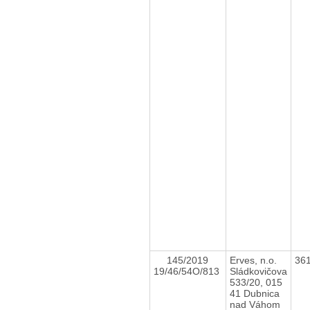
145/2019
Erves, n.o.
36
19/46/54O/813
Sládkovičova
533/20, 015
41 Dubnica
nad Váhom