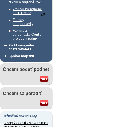
faktúr a objednávok
Zmluvy zverejnené
od 1.1.2012
Faktúry
a objednávky
Faktúry a
objednávky Centier
pre deti a rodiny
Profil verejného
obstarávateľa
Správa majetku
Chcem podať podnet
Chcem sa poradiť
Užitočné dokumenty
Vzory žiadostí v slovenskom