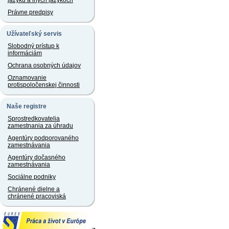
jazyku a iných jazykoch
Právne predpisy
Užívateľský servis
Slobodný prístup k
informáciám
Ochrana osobných údajov
Oznamovanie
protispoločenskej činnosti
Naše registre
Sprostredkovatelia
zamestnania za úhradu
Agentúry podporovaného
zamestnávania
Agentúry dočasného
zamestnávania
Sociálne podniky
Chránené dielne a
chránené pracoviská