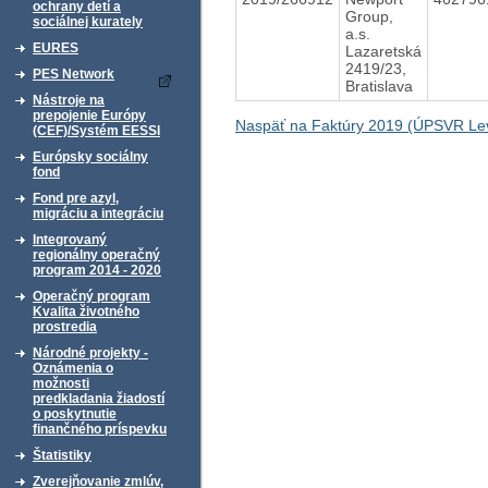
ochrany detí a
Group,
sociálnej kurately
a.s.
EURES
Lazaretská
2419/23,
PES Network
Bratislava
Nástroje na
prepojenie Európy
Naspäť na Faktúry 2019 (ÚPSVR Lev
(CEF)/Systém EESSI
Európsky sociálny
fond
Fond pre azyl,
migráciu a integráciu
Integrovaný
regionálny operačný
program 2014 - 2020
Operačný program
Kvalita životného
prostredia
Národné projekty -
Oznámenia o
možnosti
predkladania žiadostí
o poskytnutie
finančného príspevku
Štatistiky
Zverejňovanie zmlúv,