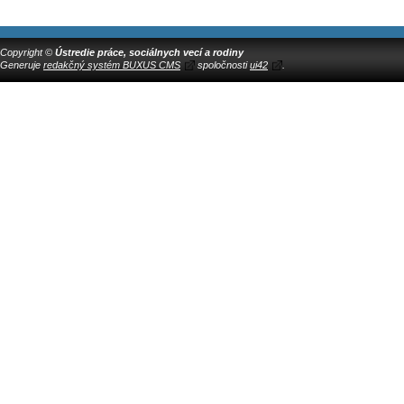
Copyright ©
Ústredie práce, sociálnych vecí a rodiny
Generuje
redakčný systém BUXUS CMS
spoločnosti
ui42
.