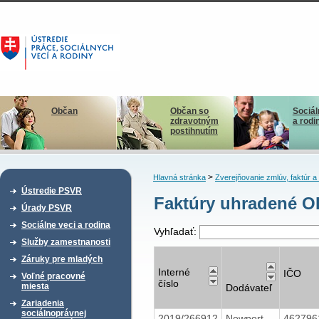
Občan
Občan so
Sociál
zdravotným
a rodi
postihnutím
>
Hlavná stránka
Zverejňovanie zmlúv, faktúr 
Ústredie PSVR
Faktúry uhradené O
Úrady PSVR
Sociálne veci a rodina
Vyhľadať:
Služby zamestnanosti
Záruky pre mladých
Interné
IČO
Voľné pracovné
číslo
miesta
Dodávateľ
Zariadenia
sociálnoprávnej
2019/266912
Newport
46279