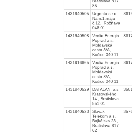
Bratislava 817
85
1431940505
Urgenta s.r.o.
361
Nám.1.mája
č.12., Rožňava
048 01
1431940508
Veolia Energia
361
Poprad a.s.
Moldavská
cesta 8/A,
Košice 040 11
1431916865
Veolia Energia
361
Poprad a.s.
Moldavská
cesta 8/A,
Košice 040 11
1431940529
DATALAN, a.s.
358
Krasovského
14., Bratislava
851 01
1431940523
Slovak
357
Telekom a.s.
Bajkálska 28.,
Bratislava 817
62