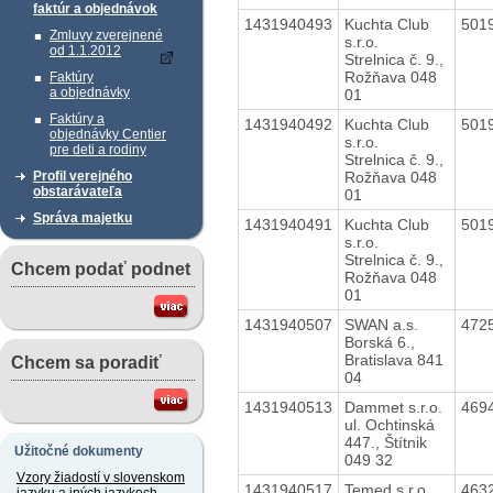
faktúr a objednávok
1431940493
Kuchta Club
501
Zmluvy zverejnené
s.r.o.
od 1.1.2012
Strelnica č. 9.,
Rožňava 048
Faktúry
a objednávky
01
Faktúry a
1431940492
Kuchta Club
501
objednávky Centier
s.r.o.
pre deti a rodiny
Strelnica č. 9.,
Rožňava 048
Profil verejného
obstarávateľa
01
Správa majetku
1431940491
Kuchta Club
501
s.r.o.
Strelnica č. 9.,
Chcem podať podnet
Rožňava 048
01
1431940507
SWAN a.s.
472
Borská 6.,
Bratislava 841
Chcem sa poradiť
04
1431940513
Dammet s.r.o.
469
ul. Ochtinská
447., Štítnik
Užitočné dokumenty
049 32
Vzory žiadostí v slovenskom
1431940517
Temed s.r.o.
463