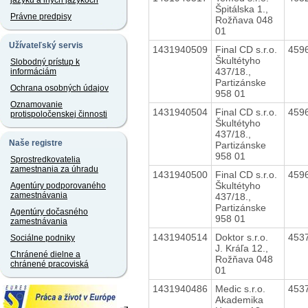
jazyku a iných jazykoch
Špitálska 1.,
Právne predpisy
Rožňava 048
01
Užívateľský servis
1431940509
Final CD s.r.o.
459
Škultétyho
Slobodný prístup k
437/18.,
informáciám
Partizánske
Ochrana osobných údajov
958 01
Oznamovanie
1431940504
Final CD s.r.o.
459
protispoločenskej činnosti
Škultétyho
437/18.,
Naše registre
Partizánske
958 01
Sprostredkovatelia
zamestnania za úhradu
1431940500
Final CD s.r.o.
459
Škultétyho
Agentúry podporovaného
zamestnávania
437/18.,
Partizánske
Agentúry dočasného
958 01
zamestnávania
1431940514
Doktor s.r.o.
453
Sociálne podniky
J. Kráľa 12.,
Chránené dielne a
Rožňava 048
chránené pracoviská
01
1431940486
Medic s.r.o.
453
Akademika