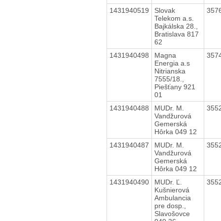
1431940519
Slovak
357
Telekom a.s.
Bajkálska 28.,
Bratislava 817
62
1431940498
Magna
357
Energia a.s
Nitrianska
7555/18.,
Piešťany 921
01
1431940488
MUDr. M.
355
Vandžurová
Gemerská
Hôrka 049 12
1431940487
MUDr. M.
355
Vandžurová
Gemerská
Hôrka 049 12
1431940490
MUDr. Ľ.
355
Kušnierová
Ambulancia
pre dosp.,
Slavošovce