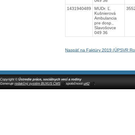
049 36
1431940489
MUDr. Ľ.
355
Kušnierová
Ambulancia
pre dosp.,
Slavošovce
049 36
Naspäť na Faktúry 2019 (ÚPSVR Ro
Copyright ©
Ústredie práce, sociálnych vecí a rodiny
Generuje
redakčný systém BUXUS CMS
spoločnosti
ui42
.