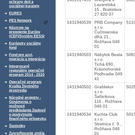
ochrany detí a
Lazaretská
sociálnej kurately
15., Bratislava
EURES
27 820 07
PES Network
1431940539
PRB Company
513
s.r.o.
Nástroje na
Čučmianska
prepojenie Európy
(CEF)/Systém EESSI
dlhá 21.,
Rožňava 048
Európsky sociálny
01
fond
1431940503
Nábytok Beata
508
Fond pre azyl,
s.r.o.
migráciu a integráciu
Tichá 690.,
Integrovaný
Krásnohorské
regionálny operačný
Podhradie 049
program 2014 - 2020
41
Operačný program
Kvalita životného
1431940502
Grafdekor
502
prostredia
s.r.o.
Šafárikova
Národné projekty -
116., Rožňava
Oznámenia o
048 01
možnosti
predkladania žiadostí
1431940534
Kuchta Club
501
o poskytnutie
s.r.o.
finančného príspevku
Strelnica č. 9.,
Štatistiky
Rožňava 048
01
Zverejňovanie zmlúv,