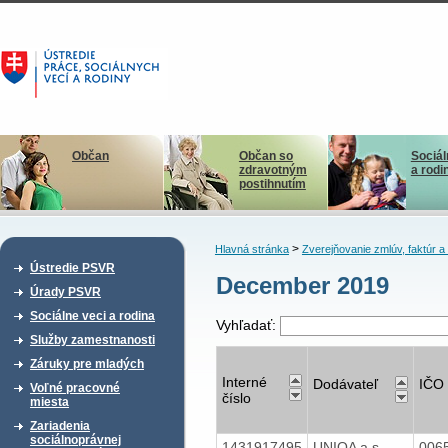
Občan
Občan so
Sociál
zdravotným
a rodi
postihnutím
>
Hlavná stránka
Zverejňovanie zmlúv, faktúr 
Ústredie PSVR
December 2019
Úrady PSVR
Sociálne veci a rodina
Vyhľadať:
Služby zamestnanosti
Záruky pre mladých
Interné
Dodávateľ
IČO
Voľné pracovné
číslo
miesta
Zariadenia
sociálnoprávnej
1431917495
UNIQA a.s.
006