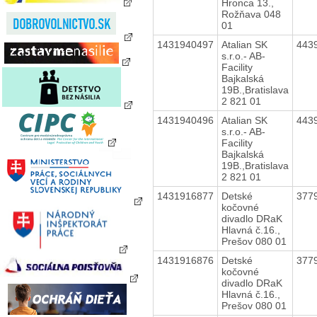
Hronca 13.,
Rožňava 048
01
1431940497
Atalian SK
443
s.r.o.- AB-
Facility
Bajkalská
19B.,Bratislava
2 821 01
1431940496
Atalian SK
443
s.r.o.- AB-
Facility
Bajkalská
19B.,Bratislava
2 821 01
1431916877
Detské
377
kočovné
divadlo DRaK
Hlavná č.16.,
Prešov 080 01
1431916876
Detské
377
kočovné
divadlo DRaK
Hlavná č.16.,
Prešov 080 01