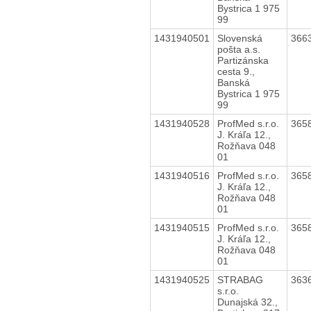
Bystrica 1 975
99
1431940501
Slovenská
366
pošta a.s.
Partizánska
cesta 9.,
Banská
Bystrica 1 975
99
1431940528
ProfMed s.r.o.
365
J. Kráľa 12.,
Rožňava 048
01
1431940516
ProfMed s.r.o.
365
J. Kráľa 12.,
Rožňava 048
01
1431940515
ProfMed s.r.o.
365
J. Kráľa 12.,
Rožňava 048
01
1431940525
STRABAG
363
s.r.o.
Dunajská 32.,