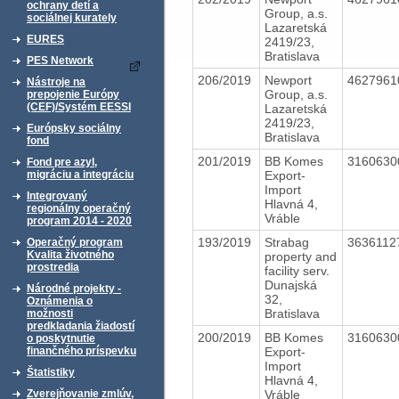
ochrany detí a
Group, a.s.
sociálnej kurately
Lazaretská
EURES
2419/23,
Bratislava
PES Network
206/2019
Newport
462796
Nástroje na
Group, a.s.
prepojenie Európy
(CEF)/Systém EESSI
Lazaretská
2419/23,
Európsky sociálny
Bratislava
fond
201/2019
BB Komes
316063
Fond pre azyl,
Export-
migráciu a integráciu
Import
Integrovaný
Hlavná 4,
regionálny operačný
Vráble
program 2014 - 2020
193/2019
Strabag
363611
Operačný program
Kvalita životného
property and
prostredia
facility serv.
Dunajská
Národné projekty -
32,
Oznámenia o
Bratislava
možnosti
predkladania žiadostí
200/2019
BB Komes
316063
o poskytnutie
Export-
finančného príspevku
Import
Štatistiky
Hlavná 4,
Vráble
Zverejňovanie zmlúv,