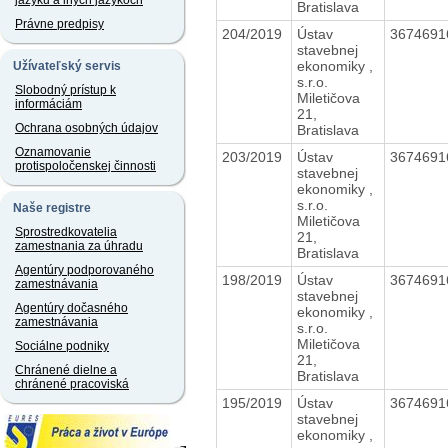
jazyku a iných jazykoch
Bratislava
Právne predpisy
204/2019
Ústav
367469
stavebnej
ekonomiky ,
Užívateľský servis
s.r.o.
Slobodný prístup k
Miletičova
informáciám
21,
Ochrana osobných údajov
Bratislava
Oznamovanie
203/2019
Ústav
367469
protispoločenskej činnosti
stavebnej
ekonomiky ,
s.r.o.
Naše registre
Miletičova
Sprostredkovatelia
21,
zamestnania za úhradu
Bratislava
Agentúry podporovaného
198/2019
Ústav
367469
zamestnávania
stavebnej
Agentúry dočasného
ekonomiky ,
zamestnávania
s.r.o.
Miletičova
Sociálne podniky
21,
Chránené dielne a
Bratislava
chránené pracoviská
195/2019
Ústav
367469
stavebnej
ekonomiky ,