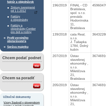
faktúr a objednávok
196/2019
FINAL - CD
459604
Zmluvy zverejnené
Bratislava,
od 1.1.2012
spol. s.r.o.
prevádz.
Faktúry
a objednávky
Hodonínska
11,
Faktúry a
Bratislava
objednávky Centier
pre deti a rodiny
139/2018
cata Real,
364322
s.r.o.
Profil verejného
obstarávateľa
J. Ťaliapka
1784, Dolný
Správa majetku
kubín
207/2019
Ústav
367469
Chcem podať podnet
stavebnej
ekonomiky ,
s.r.o.
Miletičova
21,
Chcem sa poradiť
Bratislava
205/2019
Ústav
367469
stavebnej
ekonomiky ,
s.r.o.
Užitočné dokumenty
Miletičova
Vzory žiadostí v slovenskom
21,