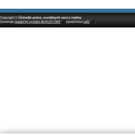
Copyright ©
Ústredie práce, sociálnych vecí a rodiny
Generuje
redakčný systém BUXUS CMS
spoločnosti
ui42
.