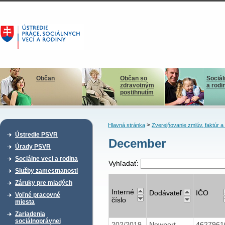
Občan
Občan so
Sociál
zdravotným
a rodi
postihnutím
>
Hlavná stránka
Zverejňovanie zmlúv, faktúr 
Ústredie PSVR
December
Úrady PSVR
Sociálne veci a rodina
Vyhľadať:
Služby zamestnanosti
Záruky pre mladých
Interné
Dodávateľ
IČO
Voľné pracovné
číslo
miesta
Zariadenia
sociálnoprávnej
202/2019
Newport
462796