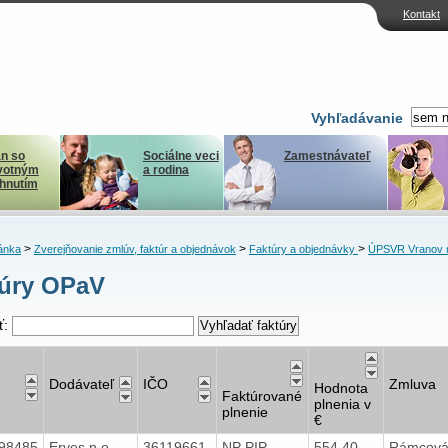
Kontakt
Vyhľadávanie
n so
Sociálne veci
Zamestnávateľ
votným
a rodina
ihnutím
>
>
>
ánka
Zverejňovanie zmlúv, faktúr a objednávok
Faktúry a objednávky
ÚPSVR Vranov 
túry OPaV
ť:
Dodávateľ
IČO
Zmluva
Hodnota
Faktúrované
plnenia v
plnenie
€
98485
Erves n.o.
36119661
NP PIP_
554,40
Rámcová