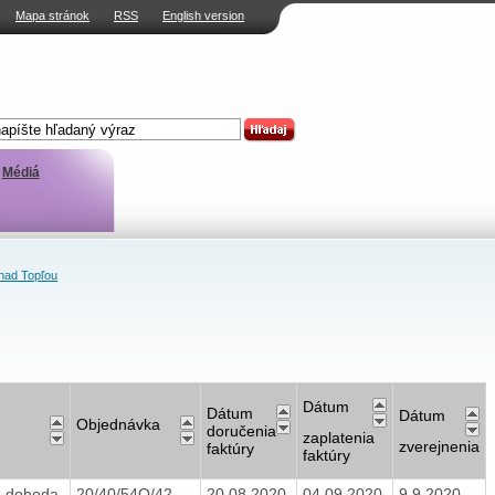
Mapa stránok
RSS
English version
Médiá
nad Topľou
Dátum
Dátum
Dátum
Objednávka
doručenia
zaplatenia
zverejnenia
faktúry
faktúry
 dohoda
20/40/54O/42
20.08.2020
04.09.2020
9.9.2020