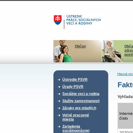
Občan
Obča
zdra
post
Hlavná str
Ústredie PSVR
Fak
Úrady PSVR
Sociálne veci a rodina
Vyhľada
Služby zamestnanosti
Záruky pre mladých
Interné
Voľné pracovné
číslo
miesta
Zariadenia
sociálnoprávnej
2020/1