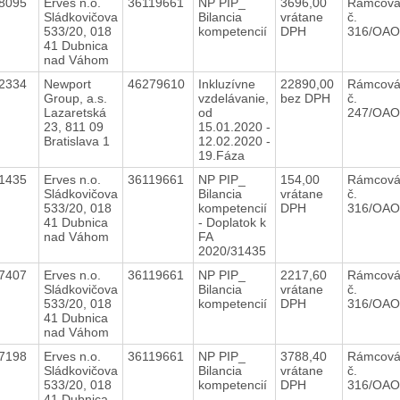
48095
Erves n.o.
36119661
NP PIP_
3696,00
Rámcová
Sládkovičova
Bilancia
vrátane
č.
533/20, 018
kompetencií
DPH
316/OAO
41 Dubnica
nad Váhom
22334
Newport
46279610
Inkluzívne
22890,00
Rámcová
Group, a.s.
vzdelávanie,
bez DPH
č.
Lazaretská
od
247/OAO
23, 811 09
15.01.2020 -
Bratislava 1
12.02.2020 -
19.Fáza
31435
Erves n.o.
36119661
NP PIP_
154,00
Rámcová
Sládkovičova
Bilancia
vrátane
č.
533/20, 018
kompetencií
DPH
316/OAO
41 Dubnica
- Doplatok k
nad Váhom
FA
2020/31435
47407
Erves n.o.
36119661
NP PIP_
2217,60
Rámcová
Sládkovičova
Bilancia
vrátane
č.
533/20, 018
kompetencií
DPH
316/OAO
41 Dubnica
nad Váhom
47198
Erves n.o.
36119661
NP PIP_
3788,40
Rámcová
Sládkovičova
Bilancia
vrátane
č.
533/20, 018
kompetencií
DPH
316/OAO
41 Dubnica