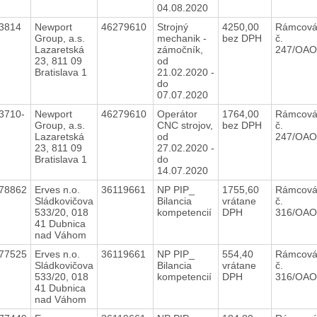
04.08.2020
23814
Newport
46279610
Strojný
4250,00
Rámcová
Group, a.s.
mechanik -
bez DPH
č.
Lazaretská
zámočník,
247/OAO
23, 811 09
od
Bratislava 1
21.02.2020 -
do
07.07.2020
3710-
Newport
46279610
Operátor
1764,00
Rámcová
Group, a.s.
CNC strojov,
bez DPH
č.
Lazaretská
od
247/OAO
23, 811 09
27.02.2020 -
Bratislava 1
do
14.07.2020
78862
Erves n.o.
36119661
NP PIP_
1755,60
Rámcová
Sládkovičova
Bilancia
vrátane
č.
533/20, 018
kompetencií
DPH
316/OAO
41 Dubnica
nad Váhom
77525
Erves n.o.
36119661
NP PIP_
554,40
Rámcová
Sládkovičova
Bilancia
vrátane
č.
533/20, 018
kompetencií
DPH
316/OAO
41 Dubnica
nad Váhom