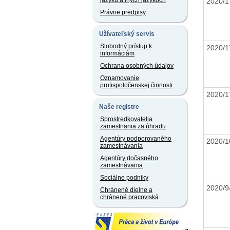
jazyku a iných jazykoch
2020/1
Právne predpisy
Užívateľský servis
Slobodný prístup k
2020/1
informáciám
Ochrana osobných údajov
Oznamovanie
protispoločenskej činnosti
2020/1
Naše registre
Sprostredkovatelia
zamestnania za úhradu
Agentúry podporovaného
2020/1
zamestnávania
Agentúry dočasného
zamestnávania
Sociálne podniky
2020/
Chránené dielne a
chránené pracoviská