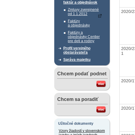
faktúr a objednávok
Zmluvy zverejnené
2020/
od 1.1.2012
Faktúry
a objednávky
Faktúry a
objednávky Centier
pre deti a rodiny
2020/2
Profil verejného
obstarávateľa
1
Správa majetku
Chcem podať podnet
2020/1
Chcem sa poradiť
2020/1
Užitočné dokumenty
Vzory žiadostí v slovenskom