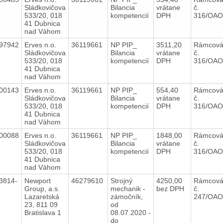
Sládkovičova
Bilancia
vrátane
č.
533/20, 018
kompetencií
DPH
316/OAO
41 Dubnica
nad Váhom
97942
Erves n.o.
36119661
NP PIP_
3511,20
Rámcová
Sládkovičova
Bilancia
vrátane
č.
533/20, 018
kompetencií
DPH
316/OAO
41 Dubnica
nad Váhom
00143
Erves n.o.
36119661
NP PIP_
554,40
Rámcová
Sládkovičova
Bilancia
vrátane
č.
533/20, 018
kompetencií
DPH
316/OAO
41 Dubnica
nad Váhom
00088
Erves n.o.
36119661
NP PIP_
1848,00
Rámcová
Sládkovičova
Bilancia
vrátane
č.
533/20, 018
kompetencií
DPH
316/OAO
41 Dubnica
nad Váhom
3814-
Newport
46279610
Strojný
4250,00
Rámcová
Group, a.s.
mechanik -
bez DPH
č.
Lazaretská
zámočník,
247/OAO
23, 811 09
od
Bratislava 1
08.07.2020 -
do