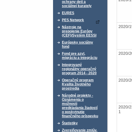
ochrany detí a
sociálnej kurately
EURES
PES Network
2020/1
Nástroje na
prepojenie Európy
(CEF)/Systém EESSI
Európsky sociálny
fond
2020/2
Fond pre azyl,
migráciu a integráciu
Integrovaný
regionálny operačný
program 2014 - 2020
2020/2
Operačný program
Kvalita životného
prostredia
Národné projekty -
Oznámenia o
možnosti
2020/2
predkladania žiadostí
1
o poskytnutie
finančného príspevku
Štatistiky
Zverejňovanie zmlúv,