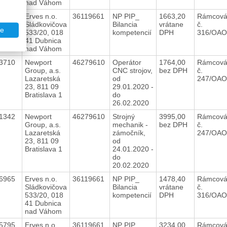
nad Váhom
75951
Erves n.o.
36119661
NP PIP_
1663,20
Rámcová
Sládkovičova
Bilancia
vrátane
č.
te
533/20, 018
kompetencií
DPH
316/OAO
41 Dubnica
nad Váhom
23710
Newport
46279610
Operátor
1764,00
Rámcová
Group, a.s.
CNC strojov,
bez DPH
č.
Lazaretská
od
247/OAO
23, 811 09
29.01.2020 -
Bratislava 1
do
26.02.2020
21342
Newport
46279610
Strojný
3995,00
Rámcová
Group, a.s.
mechanik -
bez DPH
č.
Lazaretská
zámočník,
247/OAO
23, 811 09
od
Bratislava 1
24.01.2020 -
do
20.02.2020
76965
Erves n.o.
36119661
NP PIP_
1478,40
Rámcová
Sládkovičova
Bilancia
vrátane
č.
533/20, 018
kompetencií
DPH
316/OAO
41 Dubnica
nad Váhom
75795
Erves n.o.
36119661
NP PIP_
3234,00
Rámcová