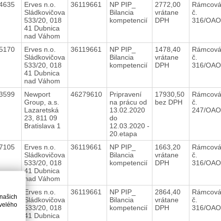
94635
Erves n.o.
36119661
NP PIP_
2772,00
Rámcová
Sládkovičova
Bilancia
vrátane
č.
533/20, 018
kompetencií
DPH
316/OAO
41 Dubnica
nad Váhom
95170
Erves n.o.
36119661
NP PIP_
1478,40
Rámcová
Sládkovičova
Bilancia
vrátane
č.
533/20, 018
kompetencií
DPH
316/OAO
41 Dubnica
nad Váhom
23599
Newport
46279610
Pripravení
17930,50
Rámcová
Group, a.s.
na prácu od
bez DPH
č.
Lazaretská
13.02.2020
247/OAO
23, 811 09
do
Bratislava 1
12.03.2020 -
20.etapa
77105
Erves n.o.
36119661
NP PIP_
1663,20
Rámcová
Sládkovičova
Bilancia
vrátane
č.
533/20, 018
kompetencií
DPH
316/OAO
41 Dubnica
nad Váhom
75963
Erves n.o.
36119661
NP PIP_
2864,40
Rámcová
 našich
Sládkovičova
Bilancia
vrátane
č.
velého
533/20, 018
kompetencií
DPH
316/OAO
41 Dubnica