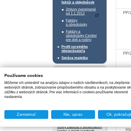
faktúr a objednávok
Zmluvy zverejnené
PP/
od 1.1.2012
Faktúry
a objednávky
Faktúry a
objednávky Centier
pre deti a rodiny
Profil verejného
obstarávateľa
PP/
Správa majetku
Chcem podať podnet
Používame cookies
Môžeme ich umiestniť na analýzu údajov o našich návštevníkoch, na zlepšenie
webových stránok, zobrazovanie prispôsobeného obsahu a na poskytovanie sk
zážitku z webových stránok. Pre viac informácií o cookies používame otvorené
20
Chcem sa poradiť
nastavenia.
Zamietnuť
Nie, uprav
Ok, pokračuj
Užitočné dokumenty
Vzory žiadostí v slovenskom
20