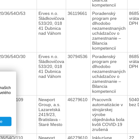
kompetencií
20/36/54O/53
Erves n.o.
36119661
Poradenský
8685
Sládkovičova
program pre
vrát
533/20, 018
dlhodobo
DPH
41 Dubnica
nezamestnaných
nad Váhom
uchádzačov o
zamestnanie –
Bilancia
kompetencií
20/36/54O/30
Erves n.o.
30794536
Poradenský
8685
Sládkovičova
program pre
vrát
533/20, 018
dlhodobo
DPH
41 Dubnica
nezamestnaných
nad Váhom
uchádzačov o
zamestnanie –
Bilancia
 našich
kompetencií
velého
/36/54O/109
Newport
46279610
Pracovník
504
Group, a.s.
automatizácie v
bez 
Lazaretská
strojárskej
2419/23,
výrobe
Bratislava -
objednávka bola
te
Staré Mesto
kvôli COVID-19
zrušená
/36/54O/110
Newport
46279610
Inkluzívne
22