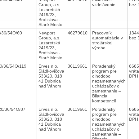
Group, a.s.
vzdelávanie
bez 
Lazaretská
2419/23,
Bratislava -
Staré Mesto
/36/54O/60
Newport
46279610
Pracovník
134
Group, a.s.
automatizácie v
bez 
Lazaretská
strojárskej
2419/23,
výrobe
Bratislava -
Staré Mesto
20/36/54O/119
Erves n.o.
36119661
Poradenský
8685
Sládkovičova
program pre
vrát
533/20, 018
dlhodobo
DPH
41 Dubnica
nezamestnaných
nad Váhom
uchádzačov o
zamestnanie –
Bilancia
kompetencií
20/36/54O/87
Erves n.o.
36119661
Poradenský
8685
Sládkovičova
program pre
vrát
533/20, 018
dlhodobo
DPH
41 Dubnica
nezamestnaných
nad Váhom
uchádzačov o
zamestnanie –
Bilancia