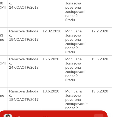
00
č.
Jonasová
DPH
247/OAOTP/2017
poverená
zastupovaním
riaditeľa
úradu
Rámcová dohoda
12.02.2020
Mgr. Jana
12.2.2020
63
č.
Jonasová
ane
184/OAOTP/2017
poverená
zastupovaním
riaditeľa
úradu
Rámcová dohoda
16.6.2020
Mgr. Jana
19.6.2020
DPH
č.
Jonasová
247/OAOTP/2017
poverená
zastupovaním
riaditeľa
úradu
Rámcová dohoda
18.6.2020
Mgr. Jana
19.6.2020
ane
č.
Jonasová
184/OAOTP/2017
poverená
zastupovaním
riaditeľa
úradu
hatbot
íše