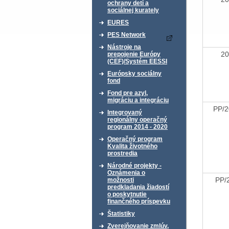
ochrany detí a
sociálnej kurately
EURES
PES Network
Nástroje na
20
prepojenie Európy
(CEF)/Systém EESSI
Európsky sociálny
fond
Fond pre azyl,
migráciu a integráciu
PP/
Integrovaný
regionálny operačný
program 2014 - 2020
Operačný program
Kvalita životného
prostredia
Národné projekty -
Oznámenia o
PP/
možnosti
predkladania žiadostí
o poskytnutie
finančného príspevku
Štatistiky
Zverejňovanie zmlúv,