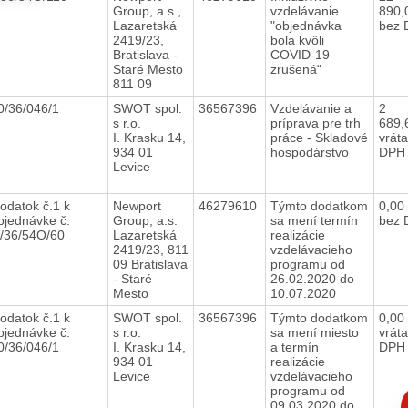
Group, a.s.,
vzdelávanie
890,
Lazaretská
"objednávka
bez 
2419/23,
bola kvôli
Bratislava -
COVID-19
Staré Mesto
zrušená“
811 09
0/36/046/1
SWOT spol.
36567396
Vzdelávanie a
2
s r.o.
príprava pre trh
689,
I. Krasku 14,
práce - Skladové
vrát
934 01
hospodárstvo
DPH
Levice
odatok č.1 k
Newport
46279610
Týmto dodatkom
0,00
bjednávke č.
Group, a.s.
sa mení termín
bez 
/36/54O/60
Lazaretská
realizácie
2419/23, 811
vzdelávacieho
09 Bratislava
programu od
- Staré
26.02.2020 do
Mesto
10.07.2020
odatok č.1 k
SWOT spol.
36567396
Týmto dodatkom
0,00
bjednávke č.
s r.o.
sa mení miesto
vrát
0/36/046/1
I. Krasku 14,
a termín
DPH
934 01
realizácie
Levice
vzdelávacieho
programu od
C
09.03.2020 do
p