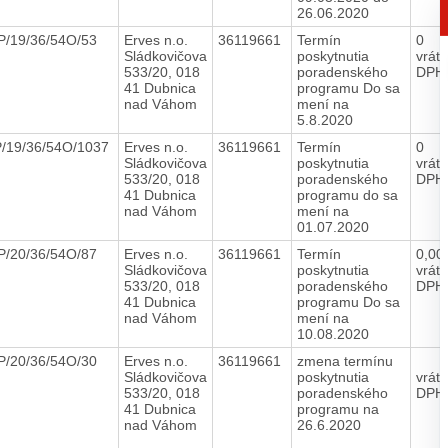
26.06.2020
P/19/36/54O/53
Erves n.o.
36119661
Termín
0
Sládkovičova
poskytnutia
vrát
533/20, 018
poradenského
DPH
41 Dubnica
programu Do sa
nad Váhom
mení na
5.8.2020
/19/36/54O/1037
Erves n.o.
36119661
Termín
0
Sládkovičova
poskytnutia
vrát
533/20, 018
poradenského
DPH
41 Dubnica
programu do sa
nad Váhom
mení na
01.07.2020
P/20/36/54O/87
Erves n.o.
36119661
Termín
0,00
Sládkovičova
poskytnutia
vrát
533/20, 018
poradenského
DPH
41 Dubnica
programu Do sa
nad Váhom
mení na
10.08.2020
P/20/36/54O/30
Erves n.o.
36119661
zmena termínu
Sládkovičova
poskytnutia
vrát
533/20, 018
poradenského
DPH
41 Dubnica
programu na
nad Váhom
26.6.2020