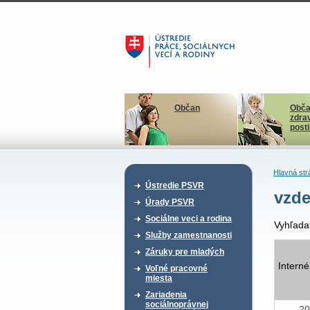
Občan
Obča
zdra
post
Hlavná str
Ústredie PSVR
vzde
Úrady PSVR
Sociálne veci a rodina
Vyhľada
Služby zamestnanosti
Záruky pre mladých
Interné
Voľné pracovné
miesta
Zariadenia
sociálnoprávnej
20