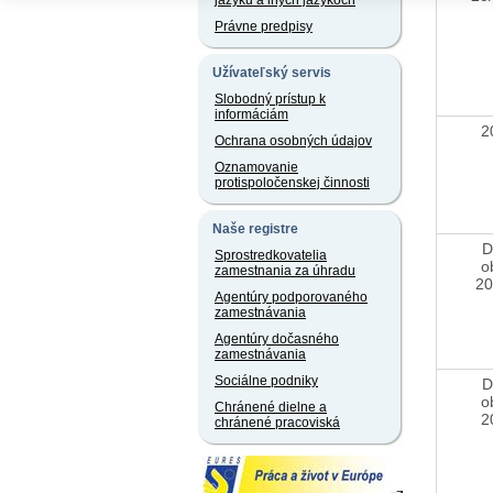
jazyku a iných jazykoch
Právne predpisy
Užívateľský servis
Slobodný prístup k
informáciám
2
Ochrana osobných údajov
Oznamovanie
protispoločenskej činnosti
Naše registre
D
Sprostredkovatelia
o
zamestnania za úhradu
20
Agentúry podporovaného
zamestnávania
Agentúry dočasného
zamestnávania
Sociálne podniky
D
o
Chránené dielne a
2
chránené pracoviská