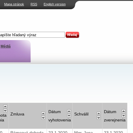
Mapa stránok
RSS
English version
Médiá
Dátum
Dátum
Zmluva
Schválil
ota
nia
vyhotovenia
zverejnenia
90
Rámcová dohoda
23.1.2020
Mgr. Jana
23.1.2020