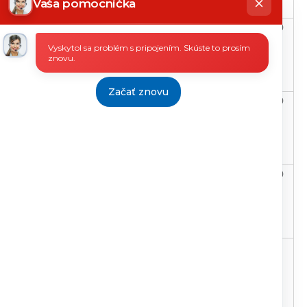
Vaša pomocníčka
Rámcová dohoda
16.6.2020
Mgr. Jana
17.6.2020
ane
č.
Jonasová
Vyskytol sa problém s pripojením. Skúste to prosím
316/OAOTP/2017
poverená
znovu.
zastupovaním
riaditeľa
úradu
Začať znovu
Rámcová dohoda
16.6.2020
Mgr. Jana
17.6.2020
ane
č.
Jonasová
316/OAOTP/2017
poverená
zastupovaním
riaditeľa
úradu
Rámcová dohoda
15.6.2020
Mgr. Jana
15.6.2020
ane
č.
Jonasová
316/OAOTP/2017
poverená
zastupovaním
riaditeľa
úradu
Rámcová dohoda
9.6.2020
Mgr. Jana
9.6.2020
ane
č.
Jonasová
316/OAOTP/2017
poverená
zastupovaním
riaditeľa
úradu