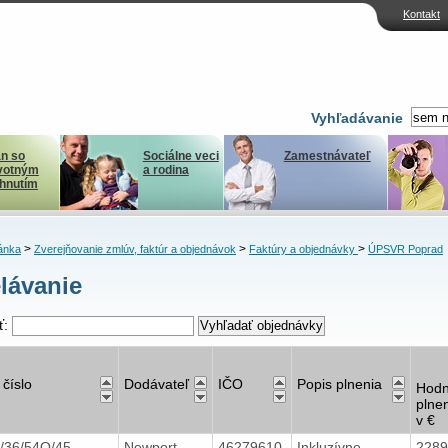
Kontakt
Vyhľadávanie
n so
Sociálne veci
Zamestnávateľ
votným
a rodina
ihnutím
>
>
>
ánka
Zverejňovanie zmlúv, faktúr a objednávok
Faktúry a objednávky
ÚPSVR Poprad
lávanie
ť:
 číslo
Dodávateľ
IČO
Popis plnenia
Hodn
plne
v €
/36/54O/45
Newport
46279610
Inkluzívne
228