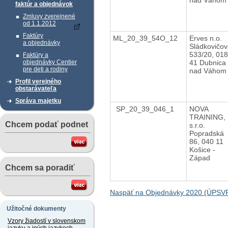
faktúr a objednávok
Zmluvy zverejnené
od 1.1.2012
Faktúry
ML_20_39_54O_12
Erves n.o.
a objednávky
Sládkovičo
533/20, 018
Faktúry a
41 Dubnica
objednávky Centier
pre deti a rodiny
nad Váhom
Profil verejného
obstarávateľa
Správa majetku
SP_20_39_046_1
NOVA
TRAINING,
Chcem podať podnet
s.r.o.
Popradská
86, 040 11
Košice -
Západ
Chcem sa poradiť
Naspäť na Objednávky 2020 (ÚPSVR
Užitočné dokumenty
Vzory žiadostí v slovenskom