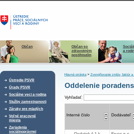
Občan
Občan so
Sociál
zdravotným
a rodi
postihnutím
>
Hlavná stránka
Zverejňovanie zmlúv, faktúr 
Ústredie PSVR
Oddelenie poradenst
Úrady PSVR
Sociálne veci a rodina
Vyhľadať:
Služby zamestnanosti
Záruky pre mladých
Interné číslo
Dodávateľ
Voľné pracovné
miesta
Zariadenia
sociálnoprávnej
Dodatok č.1 k
Erves n.o.