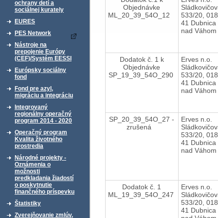
ochrany detí a
Objednávke
Sládkovičo
sociálnej kurately
ML_20_39_54O_12
533/20, 018
EURES
41 Dubnica
nad Váhom
PES Network
Nástroje na
prepojenie Európy
(CEF)/Systém EESSI
Dodatok č. 1 k
Erves n.o.
Objednávke
Sládkovičo
Európsky sociálny
SP_19_39_54O_290
533/20, 018
fond
41 Dubnica
Fond pre azyl,
nad Váhom
migráciu a integráciu
Integrovaný
regionálny operačný
SP_20_39_54O_27 -
Erves n.o.
program 2014 - 2020
zrušená
Sládkovičo
Operačný program
533/20, 018
Kvalita životného
41 Dubnica
prostredia
nad Váhom
Národné projekty -
Oznámenia o
možnosti
predkladania žiadostí
o poskytnutie
Dodatok č. 1
Erves n.o.
finančného príspevku
ML_19_39_54O_247
Sládkovičo
533/20, 018
Štatistiky
41 Dubnica
Zverejňovanie zmlúv,
nad Váhom