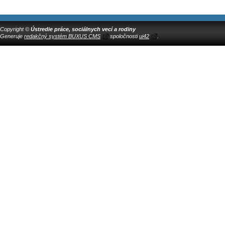
Copyright ©
Ústredie práce, sociálnych vecí a rodiny
Generuje
redakčný systém BUXUS CMS
spoločnosti
ui42
.