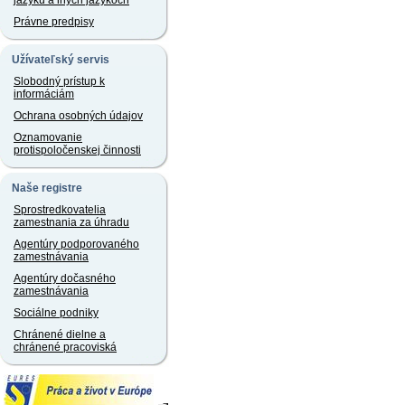
jazyku a iných jazykoch
Právne predpisy
Užívateľský servis
Slobodný prístup k
informáciám
Ochrana osobných údajov
Oznamovanie
protispoločenskej činnosti
Naše registre
Sprostredkovatelia
zamestnania za úhradu
Agentúry podporovaného
zamestnávania
Agentúry dočasného
zamestnávania
Sociálne podniky
Chránené dielne a
chránené pracoviská