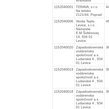
Bratislava
1152040001
TERAVA, s.r.o.
4
Na letisko
2121/44, Poprad
1152040006
Veolia Teplo
4
Levice, s.r.o.
Námestie
E.M.Šoltésovej
14, 934 01
Levice
1152040020
Západoslovenská
3
vodárenska
spoločnosť a.s.
Ludanská 4 , 934
01 Levice
1152040019
Západoslovenská
3
vodárenska
spoločnosť a.s.
Ludanská 4 , 934
01 Levice
1152040018
Západoslovenská
3
vodárenska
spoločnosť a.s.
Ludanská 4 , 934
01 Levice