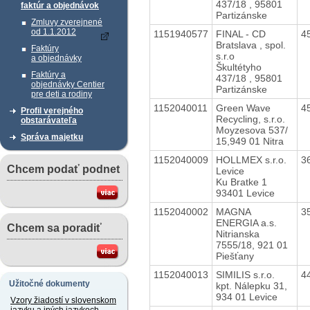
437/18 , 95801
faktúr a objednávok
Partizánske
Zmluvy zverejnené
od 1.1.2012
1151940577
FINAL - CD
4
Bratslava , spol.
Faktúry
s.r.o
a objednávky
Škultétyho
Faktúry a
437/18 , 95801
objednávky Centier
Partizánske
pre deti a rodiny
1152040011
Green Wave
4
Profil verejného
Recycling, s.r.o.
obstarávateľa
Moyzesova 537/
Správa majetku
15,949 01 Nitra
1152040009
HOLLMEX s.r.o.
3
Chcem podať podnet
Levice
Ku Bratke 1
93401 Levice
1152040002
MAGNA
3
ENERGIA a.s.
Chcem sa poradiť
Nitrianska
7555/18, 921 01
Piešťany
1152040013
SIMILIS s.r.o.
4
Užitočné dokumenty
kpt. Nálepku 31,
934 01 Levice
Vzory žiadostí v slovenskom