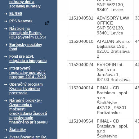
ochrany detí a
SNP 56/2130,
sociálnej kurately
93401 Levice
EURES
1151940581
ADVISORY LAW
3
PES Network
OFFICE
SNP 56/2130,
Nástroje na
93401 Levice
prepojenie Európy
(CEF)/Systém EESSI
1152040010
ATALIAN SK s.r.o
4
Európsky sociálny
Bajkalská 19B ,
fond
82101 Bratislava
2
Fond pre azyl,
migráciu a integráciu
1152040024
EVROFIN Int.
4
Integrovaný
Spol.s.r.o.
regionálny operačný
Jarošova 1,
program 2014 - 2020
83103 Bratislava
Operačný program
1152040014
FINAL - CD
4
Kvalita životného
Bratslava , spol.
prostredia
s.r.o
Národné projekty -
Škultétyho
Oznámenia o
437/18 , 95801
možnosti
Partizánske
predkladania žiadostí
o poskytnutie
1151940564
FINAL - CD
4
finančného príspevku
Bratslava , spol.
Štatistiky
s.r.o
Škultétyho
Zverejňovanie zmlúv,