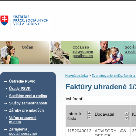
Občan
Občan so
Sociál
zdravotným
a rodi
postihnutím
>
Hlavná stránka
Zverejňovanie zmlúv, faktúr 
Ústredie PSVR
Faktúry uhradené 1
Úrady PSVR
Sociálne veci a rodina
Vyhľadať:
Služby zamestnanosti
Záruky pre mladých
Interné
Dodávateľ
I
Voľné pracovné
číslo
miesta
Zariadenia
1152040012
ADVISORY LAW
3
sociálnoprávnej
OFFICE