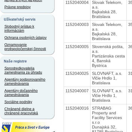
jazyku a iných jazykoch
1152040004
Slovak Telekom,
3
a.s.
Právne predpisy
Bajkalská 28,
Bratislava
Užívateľský servis
1152040003
Slovak Telekom,
3
Slobodný prístup k
a.s.
informáciám
Bajkalská 28,
Ochrana osobných údajov
Bratislava
Oznamovanie
1152040005
Slovenská pošta,
3
protispoločenskej činnosti
a.s.
Partizánska cesta
4, Banská
Naše registre
Bystrica
Sprostredkovatelia
zamestnania za úhradu
1152040025
SLOVNAFT, a.s.
3
Vlčie Hrdlo 1,
Agentúry podporovaného
Bratislava
zamestnávania
1152040007
SLOVNAFT, a.s.
3
Agentúry dočasného
zamestnávania
Vlčie Hrdlo 1,
Bratislava
Sociálne podniky
1152040016
STRABAG
3
Chránené dielne a
Property and
chránené pracoviská
Facility Services
s.r.o
Dunajská 32,
81785 Bratislava