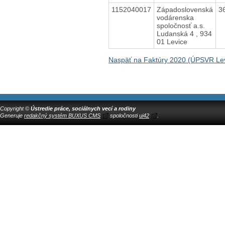
1152040017
Západoslovenská
3
vodárenska
spoločnosť a.s.
Ludanská 4 , 934
01 Levice
Naspäť na Faktúry 2020 (ÚPSVR Lev
Copyright ©
Ústredie práce, sociálnych vecí a rodiny
Generuje
redakčný systém BUXUS CMS
spoločnosti
ui42
.