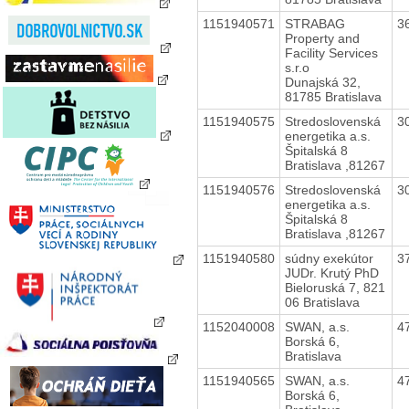
1151940571
STRABAG
3
Property and
Facility Services
s.r.o
Dunajská 32,
81785 Bratislava
1151940575
Stredoslovenská
3
energetika a.s.
Špitalská 8
Bratislava ,81267
1151940576
Stredoslovenská
3
energetika a.s.
Špitalská 8
Bratislava ,81267
1151940580
súdny exekútor
3
JUDr. Krutý PhD
Bieloruská 7, 821
06 Bratislava
1152040008
SWAN, a.s.
4
Borská 6,
Bratislava
1151940565
SWAN, a.s.
4
Borská 6,