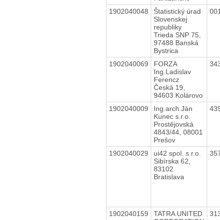
1902040048
Štatistický úrad
00
Slovenskej
republiky
Trieda SNP 75,
97488 Banská
Bystrica
1902040069
FORZA
34
Ing.Ladislav
Ferencz
Česká 19,
94603 Kolárovo
1902040009
Ing.arch.Ján
43
Kunec s.r.o.
Prostějovská
4843/44, 08001
Prešov
1902040029
ui42 spol. s r.o.
35
Sibírska 62,
83102
Bratislava
1902040159
TATRA UNITED
31