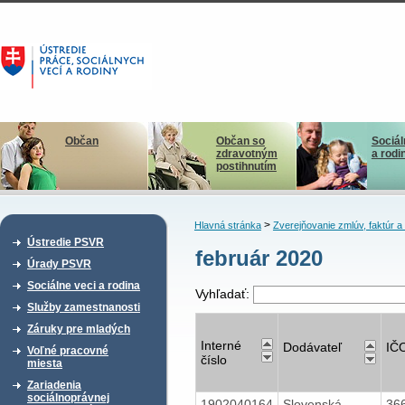
Občan
Občan so
Sociál
zdravotným
a rodi
postihnutím
>
Hlavná stránka
Zverejňovanie zmlúv, faktúr 
Ústredie PSVR
február 2020
Úrady PSVR
Sociálne veci a rodina
Vyhľadať:
Služby zamestnanosti
Záruky pre mladých
Interné
Dodávateľ
IČ
Voľné pracovné
číslo
miesta
Zariadenia
sociálnoprávnej
1902040164
Slovenská
36