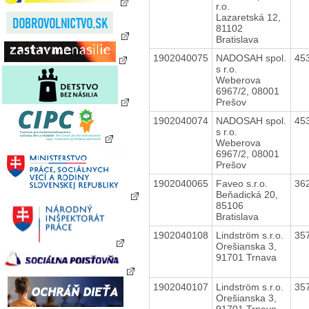
r.o.
Lazaretská 12,
81102
Bratislava
1902040075
NADOSAH spol.
45
s r.o.
Weberova
6967/2, 08001
Prešov
1902040074
NADOSAH spol.
45
s r.o.
Weberova
6967/2, 08001
Prešov
1902040065
Faveo s.r.o.
36
Beňadická 20,
85106
Bratislava
1902040108
Lindström s.r.o.
35
Orešianska 3,
91701 Trnava
1902040107
Lindström s.r.o.
35
Orešianska 3,
91701 Trnava