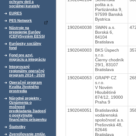
ochrany detí a
pošta a.s.
sociálnej kurately
Partizánska 9,
EURES
97599 Banská
Bystrica
PES Network
1902040038
SWAN a.s.
47
Nástroje na
Borská 6,
prepojenie Európy
(CEF)/Systém EESSI
84104
Bratislava
Európsky sociálny
fond
1902040003
BKS Úspech
35
s.r.o.
Fond pre azyl,
Čierny chodník
migráciu a integráciu
29/1, 83107
Integrovaný
Bratislava
regionálny operačný
program 2014 - 2020
1902040053
GRAPP CZ
26
s.r.o.
Operačný program
Kvalita životného
V Novém
prostredia
Hloubětíně
874/12, 19000
Národné projekty -
Praha 9
Oznámenia o
možnosti
1902040051
Bratislavská
35
predkladania žiadostí
vodárenská
o poskytnutie
spoločnosť a.s.
finančného príspevku
Prešovská 48,
Štatistiky
82646
Bratislava
Zverejňovanie zmlúv,