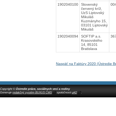
1902040100
Slovenský
00
červený kríž,
UzS Liptovský
Mikuláš
Kuzmányho 15,
03101 Liptovský
Mikuláš
1902040094
SOFTIP a.s.
36
Krasovského
14, 85101
Bratislava
Naspäť na Faktúry 2020 (Ústredie Br
Copyright ©
Ústredie práce, sociálnych vecí a rodiny
Generuje
redakčný systém BUXUS CMS
spoločnosti
ui42
.