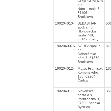
CORPORATION
a.s.
Nám.1.mája 5,
81106
Bratislava
1902040104
SEBASTIAN
50
spol. s r.o.
Hlohovecká
cesta 748,
95142 Zbehy
1902040076
SOREA spol. s
31
r.o.
Odborárske
nám.3, 81570
Bratislava
1902040124
Matys František
18
Komenského
135, 02204
Čadca
1902040171
Slovenská
36
pošta a.s.
Partizánska 9,
97599 Banská
Bystrica