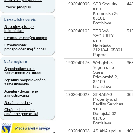
jazyku a iných jazykoch
1902040096
SPB Security
44
Právne predpisy
s.r.o.
Kremnická 26,
85101
Užívateľský servis
Bratislava
Slobodný prístup k
1902040102
TERAVA
51
informáciám
SECURITY
Ochrana osobných údajov
s.r.o.
Na letisko
Oznamovanie
protispoločenskej činnosti
2121/44, 05801
Poprad
Naše registre
1902040176
Webglobe-
36
Yegon s.r.o.
Sprostredkovatelia
Stará
zamestnania za úhradu
Prievozská 2,
Agentúry podporovaného
82109
zamestnávania
Bratislava
Agentúry dočasného
1902040022
STRABAG
36
zamestnávania
Property and
Sociálne podniky
Facility Services
s.r.o.
Chránené dielne a
Dunajská 32,
chránené pracoviská
81785
Bratislava
1902040008
ASIANA spol. s
46