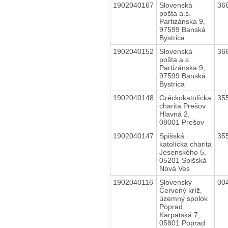
1902040167
Slovenská
36
pošta a.s.
Partizánska 9,
97599 Banská
Bystrica
1902040152
Slovenská
36
pošta a.s.
Partizánska 9,
97599 Banská
Bystrica
1902040148
Gréckokatolícka
35
charita Prešov
Hlavná 2,
08001 Prešov
1902040147
Spišská
35
katolícka charita
Jesenského 5,
05201 Spišská
Nová Ves
1902040116
Slovenský
00
Červený kríž,
územný spolok
Poprad
Karpatská 7,
05801 Poprad