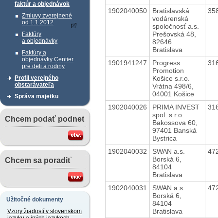
faktúr a objednávok
1902040050
Bratislavská
35
Zmluvy zverejnené
vodárenská
od 1.1.2012
spoločnosť a.s.
Prešovská 48,
Faktúry
a objednávky
82646
Bratislava
Faktúry a
objednávky Centier
1901941247
Progress
31
pre deti a rodiny
Promotion
Košice s.r.o.
Profil verejného
obstarávateľa
Vrátna 498/6,
04001 Košice
Správa majetku
1902040026
PRIMA INVEST
31
spol. s r.o.
Chcem podať podnet
Bakossova 60,
97401 Banská
Bystrica
1902040032
SWAN a.s.
47
Borská 6,
Chcem sa poradiť
84104
Bratislava
1902040031
SWAN a.s.
47
Borská 6,
Užitočné dokumenty
84104
Bratislava
Vzory žiadostí v slovenskom