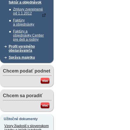
faktúr a objednávok
Zmluvy zverejnené
od 1.1.2012
Faktúry
a objednávky
Faktúry a
objednávky Centier
pre deti a rodiny
Profil verejného
obstarávateľa
Správa majetku
Chcem podať podnet
Chcem sa poradiť
Užitočné dokumenty
Vzory žiadostí v slovenskom