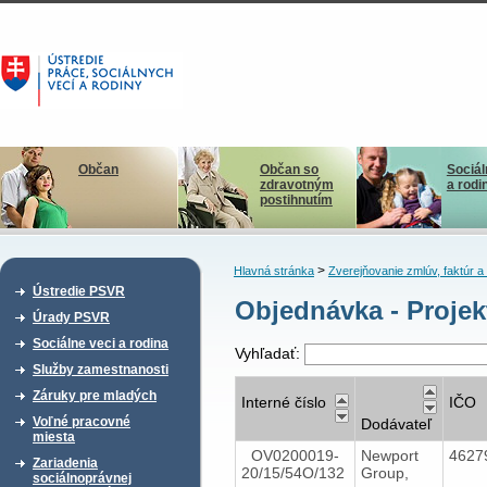
Občan
Občan so
Sociál
zdravotným
a rodi
postihnutím
>
Hlavná stránka
Zverejňovanie zmlúv, faktúr 
Ústredie PSVR
Objednávka - Projekt
Úrady PSVR
Sociálne veci a rodina
Vyhľadať:
Služby zamestnanosti
Záruky pre mladých
Interné číslo
IČO
Voľné pracovné
Dodávateľ
miesta
OV0200019-
Newport
4627
Zariadenia
20/15/54O/132
Group,
sociálnoprávnej