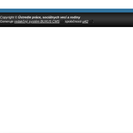
Copyright ©
Ústredie práce, sociálnych vecí a rodiny
Generuje
redakčný systém BUXUS CMS
spoločnosti
ui42
.