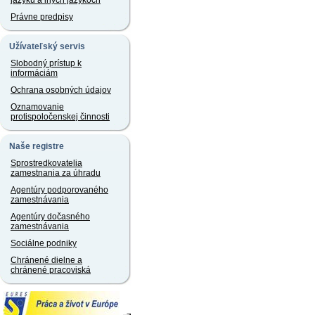
jazyku a iných jazykoch
Právne predpisy
Užívateľský servis
Slobodný prístup k
informáciám
Ochrana osobných údajov
Oznamovanie
protispoločenskej činnosti
Naše registre
Sprostredkovatelia
zamestnania za úhradu
Agentúry podporovaného
zamestnávania
Agentúry dočasného
zamestnávania
Sociálne podniky
Chránené dielne a
chránené pracoviská