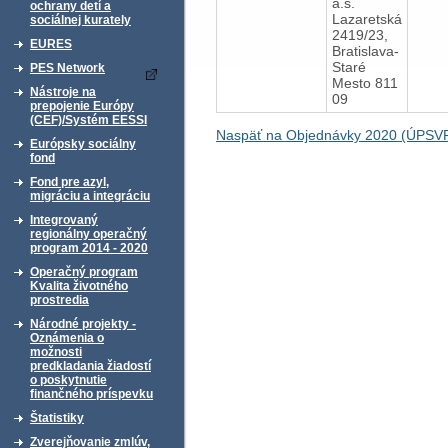
a.s.
ochrany detí a
Lazaretská
sociálnej kurately
2419/23,
EURES
Bratislava-
Staré
PES Network
Mesto 811
Nástroje na
09
prepojenie Európy
(CEF)/Systém EESSI
Naspäť na Objednávky 2020 (ÚPSVR
Európsky sociálny
fond
Fond pre azyl,
migráciu a integráciu
Integrovaný
regionálny operačný
program 2014 - 2020
Operačný program
Kvalita životného
prostredia
Národné projekty -
Oznámenia o
možnosti
predkladania žiadostí
o poskytnutie
finančného príspevku
Štatistiky
Zverejňovanie zmlúv,