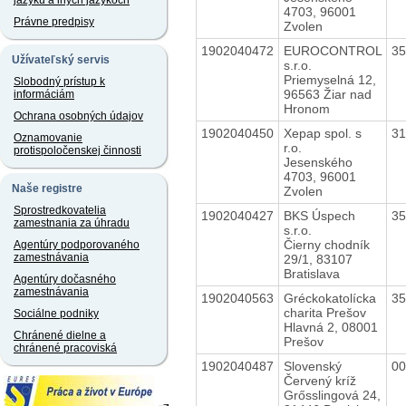
jazyku a iných jazykoch
4703, 96001
Právne predpisy
Zvolen
1902040472
EUROCONTROL
3
Užívateľský servis
s.r.o.
Priemyselná 12,
Slobodný prístup k
96563 Žiar nad
informáciám
Hronom
Ochrana osobných údajov
1902040450
Xepap spol. s
3
Oznamovanie
r.o.
protispoločenskej činnosti
Jesenského
4703, 96001
Naše registre
Zvolen
Sprostredkovatelia
1902040427
BKS Úspech
3
zamestnania za úhradu
s.r.o.
Čierny chodník
Agentúry podporovaného
zamestnávania
29/1, 83107
Bratislava
Agentúry dočasného
zamestnávania
1902040563
Gréckokatolícka
3
charita Prešov
Sociálne podniky
Hlavná 2, 08001
Chránené dielne a
Prešov
chránené pracoviská
1902040487
Slovenský
0
Červený kríž
Grősslingová 24,