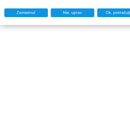
Zamietnuť
Nie, uprav
Ok, pokračuj