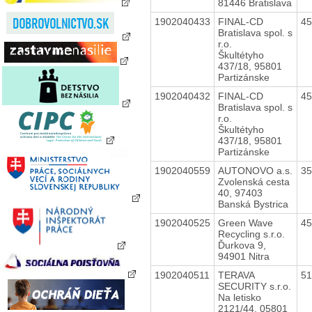
81446 Bratislava
1902040433
FINAL-CD
4
Bratislava spol. s
r.o.
Škultétyho
437/18, 95801
Partizánske
1902040432
FINAL-CD
4
Bratislava spol. s
r.o.
Škultétyho
437/18, 95801
Partizánske
1902040559
AUTONOVO a.s.
3
Zvolenská cesta
40, 97403
Banská Bystrica
1902040525
Green Wave
4
Recycling s.r.o.
Ďurkova 9,
94901 Nitra
1902040511
TERAVA
5
SECURITY s.r.o.
Na letisko
2121/44, 05801