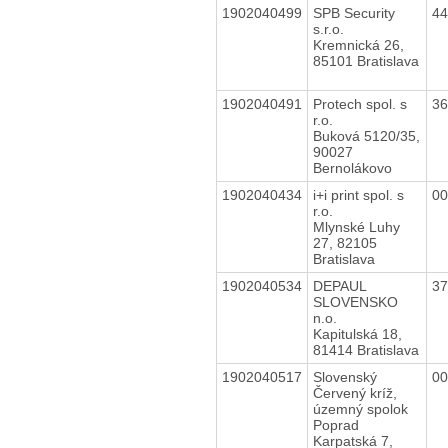
1902040499
SPB Security
4
s.r.o.
Kremnická 26,
85101 Bratislava
1902040491
Protech spol. s
3
r.o.
Buková 5120/35,
90027
Bernolákovo
1902040434
i+i print spol. s
0
r.o.
Mlynské Luhy
27, 82105
Bratislava
1902040534
DEPAUL
3
SLOVENSKO
n.o.
Kapitulská 18,
81414 Bratislava
1902040517
Slovenský
0
Červený kríž,
územný spolok
Poprad
Karpatská 7,