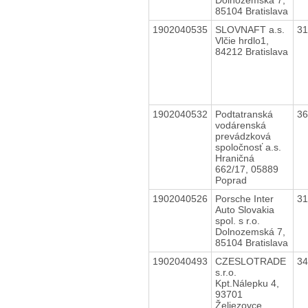
85104 Bratislava
1902040535
SLOVNAFT a.s.
3
Vlčie hrdlo1,
84212 Bratislava
1902040532
Podtatranská
3
vodárenská
prevádzková
spoločnosť a.s.
Hraničná
662/17, 05889
Poprad
1902040526
Porsche Inter
3
Auto Slovakia
spol. s r.o.
Dolnozemská 7,
85104 Bratislava
1902040493
CZESLOTRADE
3
s.r.o.
Kpt.Nálepku 4,
93701
Želiezovce