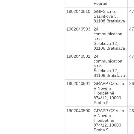
Poprad
1902040510
GGFS s.r.o.
4
Sasinkova 5,
81108 Bratislava
1902040503
24
4
communication
s.r.o.
Šulekova 12,
81106 Bratislava
1902040502
24
4
communication
s.r.o.
Šulekova 12,
81106 Bratislava
1902040501
GRAPP CZ s.r.o.
2
V Novém
Hloubětíně
874/12, 19000
Praha 9
1902040500
GRAPP CZ s.r.o.
2
V Novém
Hloubětíně
874/12, 19000
Praha 9