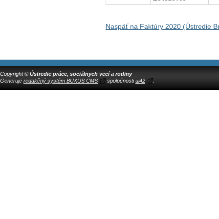
Naspäť na Faktúry 2020 (Ústredie Br
Copyright ©
Ústredie práce, sociálnych vecí a rodiny
Generuje
redakčný systém BUXUS CMS
spoločnosti
ui42
.