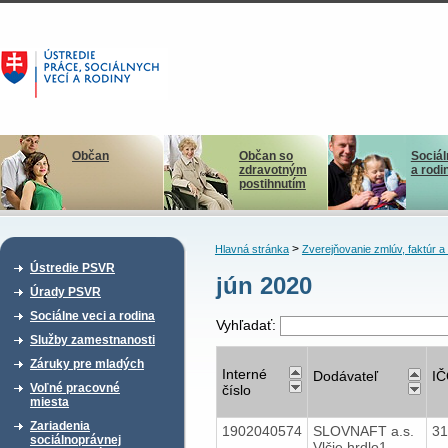
Občan
Občan so
Sociál
zdravotným
a rodi
postihnutím
>
Hlavná stránka
Zverejňovanie zmlúv, faktúr 
Ústredie PSVR
jún 2020
Úrady PSVR
Sociálne veci a rodina
Vyhľadať:
Služby zamestnanosti
Záruky pre mladých
Interné
Dodávateľ
I
Voľné pracovné
číslo
miesta
Zariadenia
1902040574
SLOVNAFT a.s.
3
sociálnoprávnej
Vlčie hrdlo1,