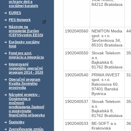
ochrany detí a
84212 Bratislava
sociálnej kurately
EURES
PES Network
Nástroje na
1902040560
NEWTON Media
4
prepojenie Európy
(CEF)/Systém EESSI
spol. s r.o.
Ševčenkova 34,
Európsky sociálny
85101 Bratislava
fond
1902040550
Slovak Telekom
3
Fond pre azyl,
a.s.
migráciu a integráciu
Bajkalská 8,
Integrovaný
81762 Bratislava
regionálny operačný
program 2014 - 2020
1902040540
PRIMA INVEST
3
spol. s r.o.
Operačný program
Kvalita životného
Bakossova 60,
prostredia
97401 Banská
Bystrica
Národné projekty -
Oznámenia o
1902040537
Slovak Telekom
3
možnosti
a.s.
predkladania žiadostí
Bajkalská 8,
o poskytnutie
81762 Bratislava
finančného príspevku
Štatistiky
1902040533
BE-SOFT a.s.
3
Krakovská
Zverejňovanie zmlúv,