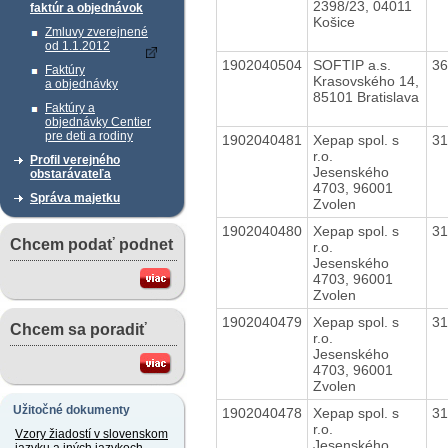
2398/23, 04011
faktúr a objednávok
Košice
Zmluvy zverejnené
od 1.1.2012
1902040504
SOFTIP a.s.
3
Faktúry
Krasovského 14,
a objednávky
85101 Bratislava
Faktúry a
objednávky Centier
pre deti a rodiny
1902040481
Xepap spol. s
3
r.o.
Profil verejného
Jesenského
obstarávateľa
4703, 96001
Správa majetku
Zvolen
1902040480
Xepap spol. s
3
Chcem podať podnet
r.o.
Jesenského
4703, 96001
Zvolen
1902040479
Xepap spol. s
3
Chcem sa poradiť
r.o.
Jesenského
4703, 96001
Zvolen
Užitočné dokumenty
1902040478
Xepap spol. s
3
r.o.
Vzory žiadostí v slovenskom
Jesenského