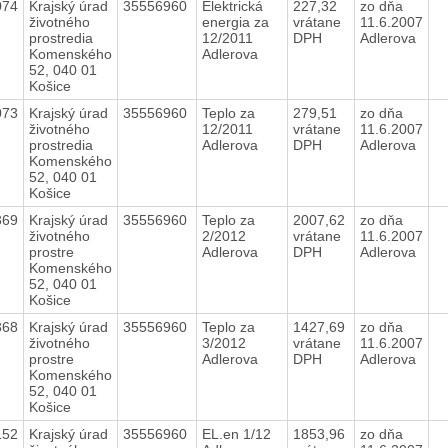
074
Krajský úrad
35556960
Elektrická
227,32
zo dňa
životného
energia za
vrátane
11.6.2007
prostredia
12/2011
DPH
Adlerova
Komenského
Adlerova
52, 040 01
Košice
073
Krajský úrad
35556960
Teplo za
279,51
zo dňa
životného
12/2011
vrátane
11.6.2007
prostredia
Adlerova
DPH
Adlerova
Komenského
52, 040 01
Košice
369
Krajský úrad
35556960
Teplo za
2007,62
zo dňa
životného
2/2012
vrátane
11.6.2007
prostre
Adlerova
DPH
Adlerova
Komenského
52, 040 01
Košice
368
Krajský úrad
35556960
Teplo za
1427,69
zo dňa
životného
3/2012
vrátane
11.6.2007
prostre
Adlerova
DPH
Adlerova
Komenského
52, 040 01
Košice
152
Krajský úrad
35556960
EL.en 1/12
1853,96
zo dňa