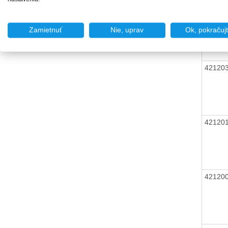
42120
Zamietnuť
Nie, uprav
Ok, pokračuj
42120
42120
42120