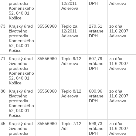
prostredia
12/2011
DPH
Adlerova
Komenského
Adlerova
52, 040 01
Košice
073
Krajský úrad
35556960
Teplo za
279,51
zo dňa
životného
12/2011
vrátane
11.6.2007
prostredia
Adlerova
DPH
Adlerova
Komenského
52, 040 01
Košice
871
Krajský úrad
35556960
Teplo 9/12
607,79
zo dňa
životného
Adlerova
vrátane
11.6.2007
prostredia
DPH
Adlerova
Komenského
52, 040 01
Košice
780
Krajský úrad
35556960
Teplo 8/12
600,96
zo dňa
životného
Adlerova
vrátane
11.6.2007
prostredia
DPH
Adlerova
Komenského
52, 040 01
Košice
745
Krajský úrad
35556960
Teplo 7/12
596,73
zo dňa
životného
Adl
vrátane
11.6.2007
prostredia
DPH
Adlerova