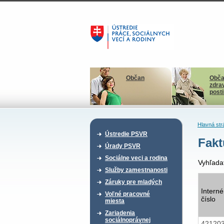
Občan
Obča
zdra
post
Hlavná str
Ústredie PSVR
Fakt
Úrady PSVR
Sociálne veci a rodina
Vyhľada
Služby zamestnanosti
Záruky pre mladých
Interné
Voľné pracovné
číslo
miesta
Zariadenia
sociálnoprávnej
42120