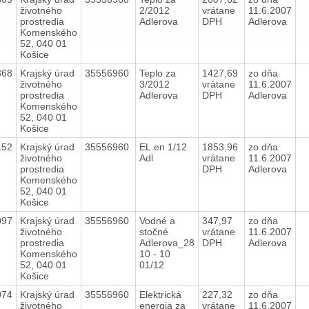
životného
2/2012
vrátane
11.6.2007
prostredia
Adlerova
DPH
Adlerova
Komenského
52, 040 01
Košice
368
Krajský úrad
35556960
Teplo za
1427,69
zo dňa
životného
3/2012
vrátane
11.6.2007
prostredia
Adlerova
DPH
Adlerova
Komenského
52, 040 01
Košice
152
Krajský úrad
35556960
EL.en 1/12
1853,96
zo dňa
životného
Adl
vrátane
11.6.2007
prostredia
DPH
Adlerova
Komenského
52, 040 01
Košice
097
Krajský úrad
35556960
Vodné a
347,97
zo dňa
životného
stočné
vrátane
11.6.2007
prostredia
Adlerova_28
DPH
Adlerova
Komenského
10 - 10
52, 040 01
01/12
Košice
074
Krajský úrad
35556960
Elektrická
227,32
zo dňa
životného
energia za
vrátane
11.6.2007