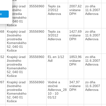
369
Krajský úrad
35556960
Teplo za
2007,62
zo dňa
životného
2/2012
vrátane
11.6.2007
prostredia
Adlerova
DPH
Adlerova
te
Komenského
52, 040 01
Košice
368
Krajský úrad
35556960
Teplo za
1427,69
zo dňa
životného
3/2012
vrátane
11.6.2007
prostredia
Adlerova
DPH
Adlerova
Komenského
52, 040 01
Košice
152
Krajský úrad
35556960
EL.en 1/12
1853,96
zo dňa
životného
Adl
vrátane
11.6.2007
prostredia
DPH
Adlerova
Komenského
52, 040 01
Košice
097
Krajský úrad
35556960
Vodné a
347,97
zo dňa
životného
stočné
vrátane
11.6.2007
prostredia
Adlerova_28
DPH
Adlerova
Komenského
10 - 10
52, 040 01
01/12
Košice