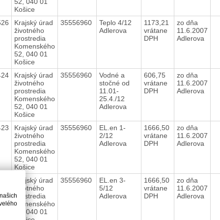
52, 040 01
Košice
526
Krajský úrad
35556960
Teplo 4/12
1173,21
zo dňa
životného
Adlerova
vrátane
11.6.2007
prostredia
DPH
Adlerova
Komenského
52, 040 01
Košice
424
Krajský úrad
35556960
Vodné a
606,75
zo dňa
životného
stočné od
vrátane
11.6.2007
prostredia
11.01-
DPH
Adlerova
Komenského
25.4./12
52, 040 01
Adlerova
Košice
423
Krajský úrad
35556960
EL.en 1-
1666,50
zo dňa
životného
2/12
vrátane
11.6.2007
prostredia
Adlerova
DPH
Adlerova
Komenského
52, 040 01
Košice
422
Krajský úrad
35556960
EL.en 3-
1666,50
zo dňa
životného
5/12
vrátane
11.6.2007
prostredia
Adlerova
DPH
Adlerova
 našich
Komenského
velého
52, 040 01
Košice