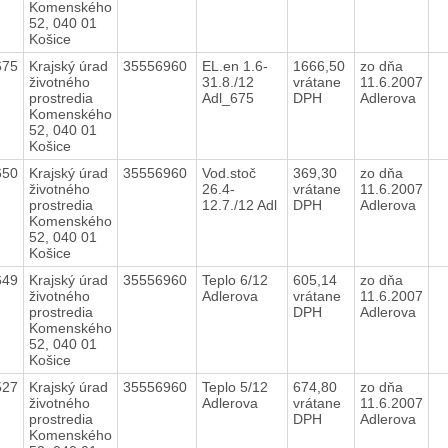
Komenského
52, 040 01
Košice
675
Krajský úrad
35556960
EL.en 1.6-
1666,50
zo dňa
životného
31.8./12
vrátane
11.6.2007
prostredia
Adl_675
DPH
Adlerova
Komenského
52, 040 01
Košice
650
Krajský úrad
35556960
Vod.stoč
369,30
zo dňa
životného
26.4-
vrátane
11.6.2007
prostredia
12.7./12 Adl
DPH
Adlerova
Komenského
52, 040 01
Košice
649
Krajský úrad
35556960
Teplo 6/12
605,14
zo dňa
životného
Adlerova
vrátane
11.6.2007
prostredia
DPH
Adlerova
Komenského
52, 040 01
Košice
527
Krajský úrad
35556960
Teplo 5/12
674,80
zo dňa
životného
Adlerova
vrátane
11.6.2007
prostredia
DPH
Adlerova
Komenského