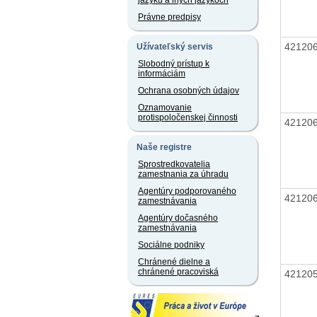
jazyku a iných jazykoch
Právne predpisy
42120
Užívateľský servis
Slobodný prístup k
informáciám
Ochrana osobných údajov
Oznamovanie
protispoločenskej činnosti
42120
Naše registre
Sprostredkovatelia
zamestnania za úhradu
Agentúry podporovaného
42120
zamestnávania
Agentúry dočasného
zamestnávania
Sociálne podniky
Chránené dielne a
chránené pracoviská
42120