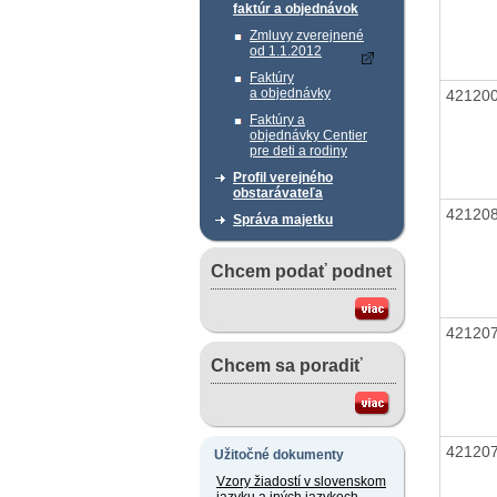
faktúr a objednávok
Zmluvy zverejnené
od 1.1.2012
Faktúry
a objednávky
42120
Faktúry a
objednávky Centier
pre deti a rodiny
Profil verejného
obstarávateľa
42120
Správa majetku
Chcem podať podnet
42120
Chcem sa poradiť
42120
Užitočné dokumenty
Vzory žiadostí v slovenskom