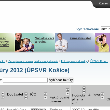
Kontakt
Vyhľadávanie
n so
Sociálne veci
Zamestnávateľ
votným
a rodina
ihnutím
>
>
>
ánka
Zverejňovanie zmlúv, faktúr a objednávok
Faktúry a objednávky
ÚPSVR Košice
úry 2012 (ÚPSVR Košice)
ť:
Dodávateľ
IČO
Zmluva
Hodnota
Faktúrované
plnenia
O
plnenie
v €
369
Krajský úrad
35556960
Teplo za
2007,62
zo dňa