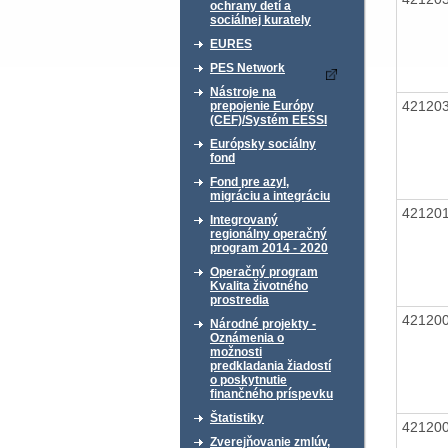
ochrany detí a
sociálnej kurately
EURES
PES Network
Nástroje na
42120
prepojenie Európy
(CEF)/Systém EESSI
Európsky sociálny
fond
Fond pre azyl,
migráciu a integráciu
42120
Integrovaný
regionálny operačný
program 2014 - 2020
Operačný program
Kvalita životného
prostredia
42120
Národné projekty -
Oznámenia o
možnosti
predkladania žiadostí
o poskytnutie
finančného príspevku
Štatistiky
42120
Zverejňovanie zmlúv,