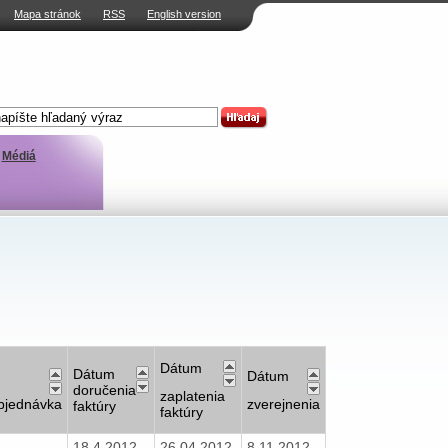
Mapa stránok
RSS
English version
Médiá
Dátum
Dátum
Dátum
doručenia
zaplatenia
bjednávka
zverejnenia
faktúry
faktúry
18.4.2012
26.04.2012
8.11.2012