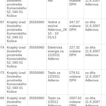
životného
Adl
vrátane
11.6.2007
prostredia
DPH
Adlerova
Komenského
52, 040 01
Košice
097
Krajský úrad
35556960
Vodné a
347,97
zo dňa
životného
stočné
vrátane
11.6.2007
prostredia
Adlerova_28
DPH
Adlerova
Komenského
10 - 10
52, 040 01
01/12
Košice
074
Krajský úrad
35556960
Elektrická
227,32
zo dňa
životného
energia za
vrátane
11.6.2007
prostredia
12/2011
DPH
Adlerova
Komenského
Adlerov
52, 040 01
Košice
073
Krajský úrad
35556960
Teplo za
279,51
zo dňa
životného
12/2011
vrátane
11.6.2007
prostredia
Adlerov
DPH
Adlerova
Komenského
52, 040 01
Košice
369
Krajský úrad
35556960
Teplo za
2007,62
zo dňa
životného
2/2012
vrátane
11.6.2007
prostre
Adlerova
DPH
Adlerova