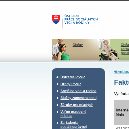
Občan
Obča
zdra
post
Hlavná str
Ústredie PSVR
Fakt
Úrady PSVR
Sociálne veci a rodina
Vyhľada
Služby zamestnanosti
Záruky pre mladých
Interné
Voľné pracovné
číslo
miesta
Zariadenia
sociálnoprávnej
42120