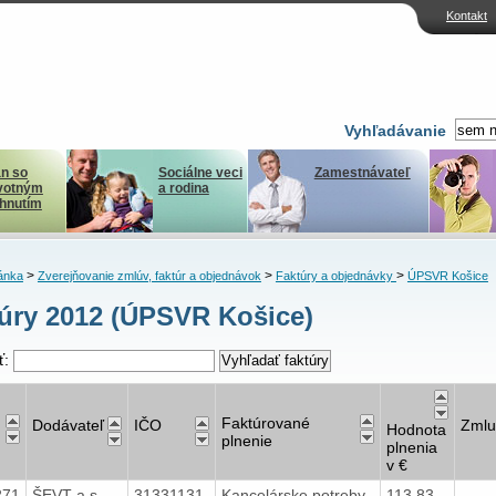
Kontakt
Vyhľadávanie
n so
Sociálne veci
Zamestnávateľ
votným
a rodina
ihnutím
>
>
>
ánka
Zverejňovanie zmlúv, faktúr a objednávok
Faktúry a objednávky
ÚPSVR Košice
úry 2012 (ÚPSVR Košice)
ť:
Faktúrované
Dodávateľ
IČO
Zmlu
Hodnota
plnenie
plnenia
v €
271
ŠEVT a.s.
31331131
Kancelárske potreby
113,83