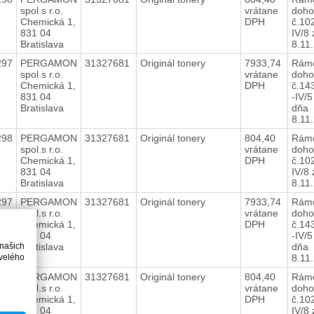
spol.s r.o.
vrátane
doho
Chemická 1,
DPH
č.10
831 04
IV/8
Bratislava
8.11
297
PERGAMON
31327681
Originál tonery
7933,74
Rám
spol.s r.o.
vrátane
doho
Chemická 1,
DPH
č.14
831 04
-IV/5
Bratislava
dňa
8.11
298
PERGAMON
31327681
Originál tonery
804,40
Rám
spol.s r.o.
vrátane
doho
Chemická 1,
DPH
č.10
831 04
IV/8
Bratislava
8.11
297
PERGAMON
31327681
Originál tonery
7933,74
Rám
spol.s r.o.
vrátane
doho
Chemická 1,
DPH
č.14
831 04
-IV/5
 našich
Bratislava
dňa
velého
8.11
298
PERGAMON
31327681
Originál tonery
804,40
Rám
spol.s r.o.
vrátane
doho
Chemická 1,
DPH
č.10
831 04
IV/8