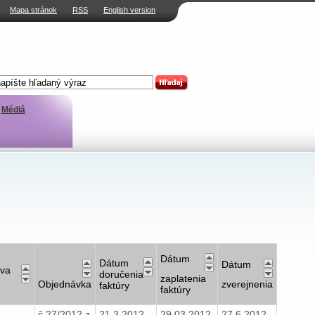
Mapa stránok
RSS
English version
Médiá
Dátum
Dátum
Dátum
va
doručenia
zaplatenia
Objednávka
zverejnenia
faktúry
faktúry
č.27/2012 z
21.3.2012
29.03.2012
27.6.2012