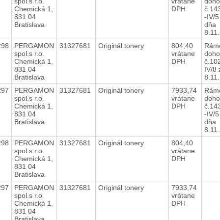
spol.s r.o.
vrátane
doho
Chemická 1,
DPH
č.14
831 04
-IV/5
Bratislava
dňa
8.11
298
PERGAMON
31327681
Originál tonery
804,40
Rám
spol.s r.o.
vrátane
doho
Chemická 1,
DPH
č.10
831 04
IV/8
Bratislava
8.11
297
PERGAMON
31327681
Originál tonery
7933,74
Rám
spol.s r.o.
vrátane
doho
Chemická 1,
DPH
č.14
831 04
-IV/5
Bratislava
dňa
8.11
298
PERGAMON
31327681
Originál tonery
804,40
spol.s r.o.
vrátane
Chemická 1,
DPH
831 04
Bratislava
297
PERGAMON
31327681
Originál tonery
7933,74
spol.s r.o.
vrátane
Chemická 1,
DPH
831 04
Bratislava