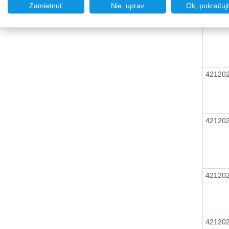
Zamietnuť
Nie, uprav
Ok, pokračuj
42120
42120
42120
42120
42120