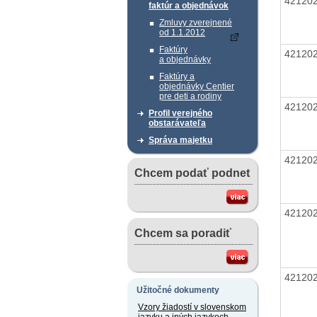
42120
faktúr a objednávok
Zmluvy zverejnené
od 1.1.2012
Faktúry
42120
a objednávky
Faktúry a
objednávky Centier
pre deti a rodiny
42120
Profil verejného
obstarávateľa
Správa majetku
42120
Chcem podať podnet
42120
Chcem sa poradiť
42120
Užitočné dokumenty
Vzory žiadostí v slovenskom