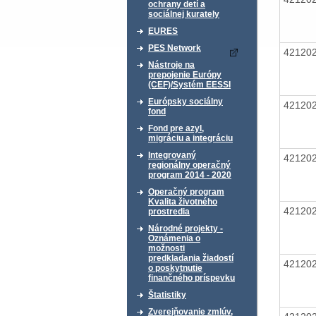
ochrany detí a
sociálnej kurately
EURES
PES Network
42120
Nástroje na
prepojenie Európy
(CEF)/Systém EESSI
Európsky sociálny
42120
fond
Fond pre azyl,
migráciu a integráciu
Integrovaný
42120
regionálny operačný
program 2014 - 2020
Operačný program
Kvalita životného
42120
prostredia
Národné projekty -
Oznámenia o
možnosti
predkladania žiadostí
42120
o poskytnutie
finančného príspevku
Štatistiky
Zverejňovanie zmlúv,