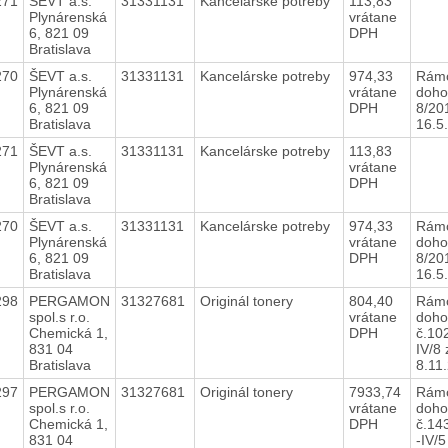
271
ŠEVT a.s.
31331131
Kancelárske potreby
113,83
Plynárenská
vrátane
6, 821 09
DPH
Bratislava
270
ŠEVT a.s.
31331131
Kancelárske potreby
974,33
Rám
Plynárenská
vrátane
doho
6, 821 09
DPH
8/20
Bratislava
16.5
271
ŠEVT a.s.
31331131
Kancelárske potreby
113,83
Plynárenská
vrátane
6, 821 09
DPH
Bratislava
270
ŠEVT a.s.
31331131
Kancelárske potreby
974,33
Rám
Plynárenská
vrátane
doho
6, 821 09
DPH
8/20
Bratislava
16.5
298
PERGAMON
31327681
Originál tonery
804,40
Rám
spol.s r.o.
vrátane
doho
Chemická 1,
DPH
č.10
831 04
IV/8
Bratislava
8.11
297
PERGAMON
31327681
Originál tonery
7933,74
Rám
spol.s r.o.
vrátane
doho
Chemická 1,
DPH
č.14
831 04
-IV/5