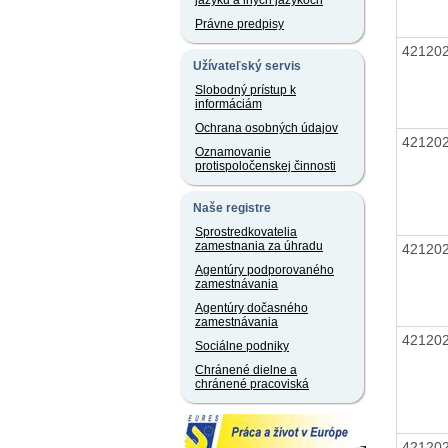
jazyku a iných jazykoch
Právne predpisy
42120
Užívateľský servis
Slobodný prístup k
informáciám
Ochrana osobných údajov
42120
Oznamovanie
protispoločenskej činnosti
Naše registre
Sprostredkovatelia
zamestnania za úhradu
42120
Agentúry podporovaného
zamestnávania
Agentúry dočasného
zamestnávania
42120
Sociálne podniky
Chránené dielne a
chránené pracoviská
42120