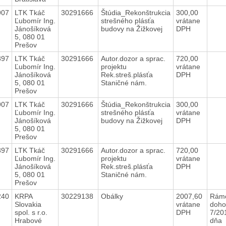
907
LTK Tkáč
30291666
Štúdia_Rekonštrukcia
300,00
Ľubomír Ing.
strešného plásťa
vrátane
Jánošíková
budovy na Žižkovej
DPH
5, 080 01
Prešov
897
LTK Tkáč
30291666
Autor.dozor a sprac.
720,00
Ľubomír Ing.
projektu
vrátane
Jánošíková
Rek.streš.plásťa
DPH
5, 080 01
Staničné nám.
Prešov
907
LTK Tkáč
30291666
Štúdia_Rekonštrukcia
300,00
Ľubomír Ing.
strešného plásťa
vrátane
Jánošíková
budovy na Žižkovej
DPH
5, 080 01
Prešov
897
LTK Tkáč
30291666
Autor.dozor a sprac.
720,00
Ľubomír Ing.
projektu
vrátane
Jánošíková
Rek.streš.plásťa
DPH
5, 080 01
Staničné nám.
Prešov
240
KRPA
30229138
Obálky
2007,60
Rám
Slovakia
vrátane
doho
spol. s r.o.
DPH
7/20
Hrabové
dňa